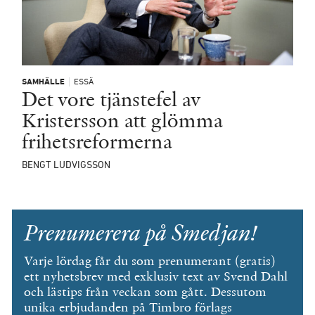
SAMHÄLLE
ESSÄ
Det vore tjänstefel av
Kristersson att glömma
frihetsreformerna
BENGT LUDVIGSSON
Prenumerera på Smedjan!
Varje lördag får du som prenumerant (gratis)
ett nyhetsbrev med exklusiv text av Svend Dahl
och lästips från veckan som gått. Dessutom
unika erbjudanden på Timbro förlags