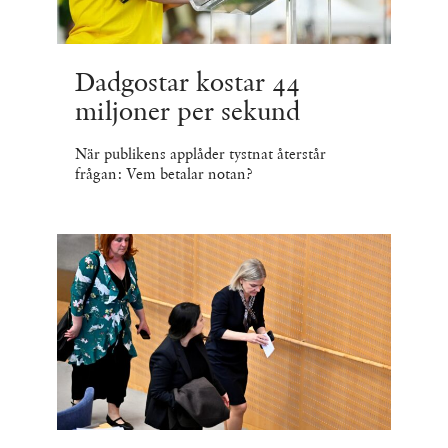
Dadgostar kostar 44
miljoner per sekund
När publikens applåder tystnat återstår
frågan: Vem betalar notan?