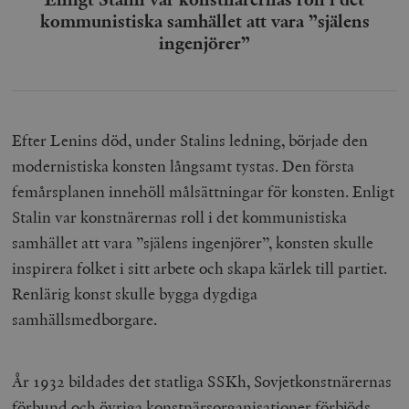
kommunistiska samhället att vara ”själens
ingenjörer”
Efter Lenins död, under Stalins ledning, började den
modernistiska konsten långsamt tystas. Den första
femårsplanen innehöll målsättningar för konsten. Enligt
Stalin var konstnärernas roll i det kommunistiska
samhället att vara ”själens ingenjörer”, konsten skulle
inspirera folket i sitt arbete och skapa kärlek till partiet.
Renlärig konst skulle bygga dygdiga
samhällsmedborgare.
År 1932 bildades det statliga SSKh, Sovjetkonstnärernas
förbund och övriga konstnärsorganisationer förbjöds.