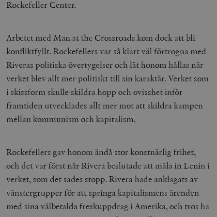
Rockefeller Center.
Strikt nödvändiga kakor tillåter
kärnwebbplatsfunktioner som användarinloggning
och kontohantering. Webbplatsen kan inte användas
Arbetet med Man at the Crossroads kom dock att bli
ordentligt utan strikt nödvändiga cookies.
konfliktfyllt. Rockefellers var så klart väl förtrogna med
Leverantör
Namn
U
Riveras politiska övertygelser och lät honom hållas när
/ Domän
verket blev allt mer politiskt till sin karaktär. Verket som
woocommerce_cart_hash
Automattic
S
Inc.
i skissform skulle skildra hopp och ovisshet inför
timbro.se
framtiden utvecklades allt mer mot att skildra kampen
mellan kommunism och kapitalism.
_hjFirstSeen
Hotjar Ltd
.timbro.se
m
Rockefellers gav honom ändå stor konstnärlig frihet,
och det var först när Rivera beslutade att måla in Lenin i
verket, som det sades stopp. Rivera hade anklagats av
vänstergrupper för att springa kapitalismens ärenden
med sina välbetalda freskuppdrag i Amerika, och tros ha