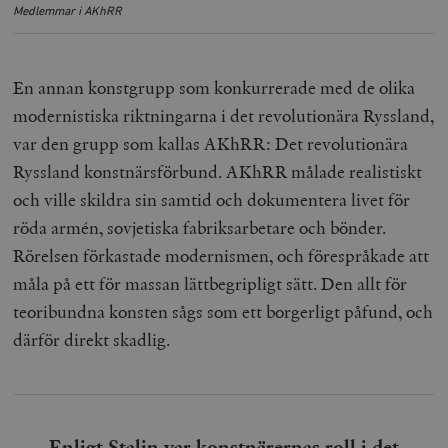
Medlemmar i AKhRR
En annan konstgrupp som konkurrerade med de olika
modernistiska riktningarna i det revolutionära Ryssland,
var den grupp som kallas AKhRR: Det revolutionära
Ryssland konstnärsförbund. AKhRR målade realistiskt
och ville skildra sin samtid och dokumentera livet för
röda armén, sovjetiska fabriksarbetare och bönder.
Rörelsen förkastade modernismen, och förespråkade att
måla på ett för massan lättbegripligt sätt. Den allt för
teoribundna konsten sågs som ett borgerligt påfund, och
därför direkt skadlig.
Enligt Stalin var konstnärernas roll i det