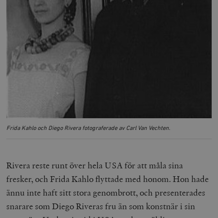
__cf_bm
Cloudflare
Inc.
m
.vimeo.com
Frida Kahlo och Diego Rivera fotograferade av Carl Van Vechten.
Rivera reste runt över hela USA för att måla sina
fresker, och Frida Kahlo flyttade med honom. Hon hade
ännu inte haft sitt stora genombrott, och presenterades
Leverantör
Namn
Utgång
B
/ Domän
snarare som Diego Riveras fru än som konstnär i sin
Leverantör /
Namn
Utgång
Beskrivning
_ga
Google LLC
1 år 1
D
Domän