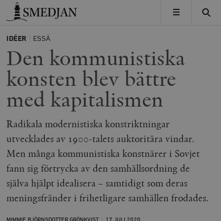
Timbro
MENY
IDÉER
ESSÄ
Den kommunistiska
konsten blev bättre
med kapitalismen
Radikala modernistiska konstriktningar
utvecklades av 1900-talets auktoritära vindar.
Men många kommunistiska konstnärer i Sovjet
fann sig förtrycka av den samhällsordning de
själva hjälpt idealisera – samtidigt som deras
meningsfränder i frihetligare samhällen frodades.
MIMMIE BJÖRNSDOTTER GRÖNKVIST
17 JULI
2020