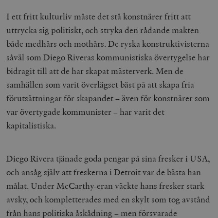
I ett fritt kulturliv måste det stå konstnärer fritt att
uttrycka sig politiskt, och stryka den rådande makten
både medhårs och mothårs. De ryska konstruktivisterna
såväl som Diego Riveras kommunistiska övertygelse har
bidragit till att de har skapat mästerverk. Men de
samhällen som varit överlägset bäst på att skapa fria
förutsättningar för skapandet – även för konstnärer som
var övertygade kommunister – har varit det
kapitalistiska.
Diego Rivera tjänade goda pengar på sina fresker i USA,
och ansåg själv att freskerna i Detroit var de bästa han
målat. Under McCarthy-eran väckte hans fresker stark
avsky, och kompletterades med en skylt som tog avstånd
från hans politiska åskådning – men försvarade