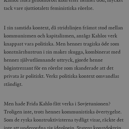
tack vare sjuttiotalets feministiska rörelse.
I sin samtida kontext, då stridslinjen främst stod mellan
kommunismen och kapitalismen, ansågs Kahlos verk
knappast vara politiska. Men hennes tragiska öde som
konstnärshustrun i sin makes skugga, kombinerat med
hennes självutlämnande uttryck, gjorde henne
högintressant för en rörelse som skanderade att det
privata är politiskt. Verks politiska kontext omvandlas
ständigt.
Men hade Frida Kahlo fått verka i Sovjetunionen?
Troligen inte, trots hennes kommunistiska övertygelse.
Som de ryska konstruktivisterna tydligt visar, räckte det
inte att underordna sig ideologin. Statens konstdoktrin