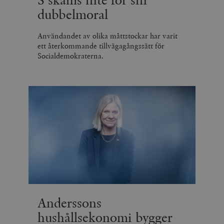
S skäms inte för sin
dubbelmoral
Användandet av olika måttstockar har varit
ett återkommande tillvägagångssätt för
Socialdemokraterna.
Anderssons
hushållsekonomi bygger