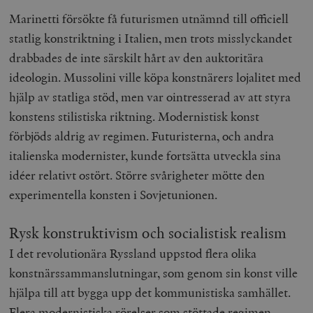
Marinetti försökte få futurismen utnämnd till officiell
statlig konstriktning i Italien, men trots misslyckandet
drabbades de inte särskilt hårt av den auktoritära
ideologin. Mussolini ville köpa konstnärers lojalitet med
hjälp av statliga stöd, men var ointresserad av att styra
konstens stilistiska riktning. Modernistisk konst
förbjöds aldrig av regimen. Futuristerna, och andra
italienska modernister, kunde fortsätta utveckla sina
idéer relativt ostört. Större svårigheter mötte den
experimentella konsten i Sovjetunionen.
Rysk konstruktivism och socialistisk realism
I det revolutionära Ryssland uppstod flera olika
konstnärssammanslutningar, som genom sin konst ville
hjälpa till att bygga upp det kommunistiska samhället.
Flera modernistiska rörelser som stöttade regimen