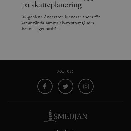
på skatteplanering
Magdalena Andersson klandrar andra för
att använda samma skattestrategi som
hennes eget hushåll.
FÖLJ OSS
Facebook
Twitter
Instagram