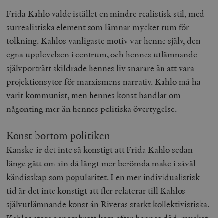
deras webbpl
_
Frida Kahlo valde istället en mindre realistisk stil, med
a
_fbp
Meta
3
Används av F
s
Platform Inc.
månader
för att lever
surrealistiska element som lämnar mycket rum för
p
.timbro.se
serie
t
reklamproduk
tolkning. Kahlos vanligaste motiv var henne själv, den
såsom realti
_ga_YBG49SLCTY
.timbro.se
1 år 1
D
från
egna upplevelsen i centrum, och hennes utlämnande
månad
G
tredjepartsa
b
självporträtt skildrade hennes liv snarare än att vara
vuid
Vimeo.com
1 år 1
Dessa kakor 
_hjSessionUser_675006
.timbro.se
1 år
Inc.
månad
av Vimeo-
projektionsytor för marxismens narrativ. Kahlo må ha
.vimeo.com
videospelare
_hjIncludedInSessionSample_675006
.timbro.se
2
webbplatser.
varit kommunist, men hennes konst handlar om
minuter
någonting mer än hennes politiska övertygelse.
_hjSession_675006
.timbro.se
30
minuter
Konst bortom politiken
Kanske är det inte så konstigt att Frida Kahlo sedan
länge gått om sin då långt mer berömda make i såväl
kändisskap som popularitet. I en mer individualistisk
tid är det inte konstigt att fler relaterar till Kahlos
självutlämnande konst än Riveras starkt kollektivistiska.
Kahlos stora genombrott kom efter hennes död, mycket