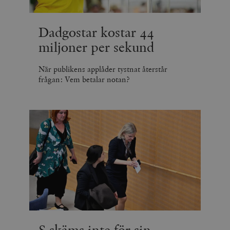
Dadgostar kostar 44
miljoner per sekund
När publikens applåder tystnat återstår
frågan: Vem betalar notan?