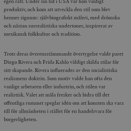
egen rätt. Under sin tid i USA var hon väldigt
.timbro.se
månad
a
U
produktiv, och kom att utveckla den stil som blev
YSC
Google LLC
Session
Denna cookie 
e
.youtube.com
av YouTube fö
G
hennes signum: självbiografiskt måleri, med drömska
spåra visning
a
inbäddade vi
a
och nästan surrealistiska undertoner, inspirerat av
u
VISITOR_INFO1_LIVE
Google LLC
6
Denna cookie 
t
mexikansk folkkultur och tradition.
.youtube.com
månader
av Youtube fö
g
hålla reda på
k
användarinst
i
för Youtube-v
w
inbäddade i
Trots deras överensstämmande övertygelse valde paret
a
webbplatser;
s
också avgör
Diego Rivera och Frida Kahlo väldigt skilda stilar för
f
webbplatsbe
w
använder den
sitt skapande. Rivera influerades av den socialistiska
eller gamla 
_gid
Google LLC
1 dag
D
av Youtube-
realismens doktrin. Som motiv valde han ofta den
.timbro.se
G
gränssnittet.
o
vanlige arbetaren eller industrin, och stilen var
v
mailchimp_landing_site
Mailchimp
28 dagar
o
timbro.se
realistisk. Valet att måla fresker och bidra till det
o
__cf_bm
Cloudflare
30
Denna cookie
offentliga rummet speglar idén om att konsten ska vara
_gat_UA-19195086-1
.timbro.se
54
D
Inc.
minuter
för att skilja
sekunder
c
.podbean.com
människor oc
till för allmänheten i stället för en handelsvara för
G
Detta är förd
m
för webbplat
borgerligheten.
i
att göra gilti
i
rapporter o
e
användningen
si