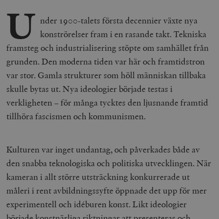
U
nder 1900-talets första decennier växte nya
konströrelser fram i en rasande takt. Tekniska
framsteg och industrialisering stöpte om samhället från
grunden. Den moderna tiden var här och framtidstron
var stor. Gamla strukturer som höll människan tillbaka
skulle bytas ut. Nya ideologier började testas i
verkligheten – för många tycktes den ljusnande framtid
tillhöra fascismen och kommunismen.
Kulturen var inget undantag, och påverkades både av
den snabba teknologiska och politiska utvecklingen. När
kameran i allt större utsträckning konkurrerade ut
måleri i rent avbildningssyfte öppnade det upp för mer
experimentell och idéburen konst. Likt ideologier
började konstnärliga riktningar att presenteras och