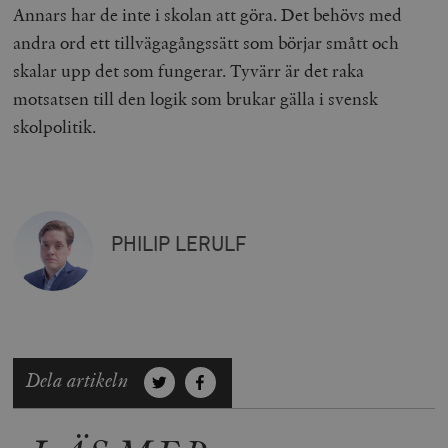
timbro.se
Annars har de inte i skolan att göra. Det behövs med
andra ord ett tillvägagångssätt som börjar smått och
skalar upp det som fungerar. Tyvärr är det raka
wp_woocommerce_session_[abcdef0123456789]
timbro.se
2
{32}
motsatsen till den logik som brukar gälla i svensk
__cf_bm
Cloudflare
skolpolitik.
Inc.
m
.myfonts.net
PHILIP LERULF
_hjAbsoluteSessionInProgress
Hotjar Ltd
.timbro.se
m
Dela artikeln