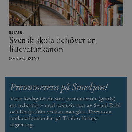
s
Platform Inc.
månader
för att lever
p
.timbro.se
serie
t
reklamproduk
såsom realti
_ga_YBG49SLCTY
.timbro.se
1 år 1
D
från
månad
G
tredjepartsa
b
ESSÄER
vuid
Vimeo.com
1 år 1
Dessa kakor 
_hjSessionUser_675006
.timbro.se
1 år
Svensk skola behöver en
Inc.
månad
av Vimeo-
.vimeo.com
videospelare
_hjIncludedInSessionSample_675006
.timbro.se
2
litteraturkanon
webbplatser.
minuter
_hjSession_675006
.timbro.se
30
ISAK SKOGSTAD
minuter
Prenumerera på Smedjan!
Varje lördag får du som prenumerant (gratis)
ett nyhetsbrev med exklusiv text av Svend Dahl
och lästips från veckan som gått. Dessutom
unika erbjudanden på Timbro förlags
utgivning.