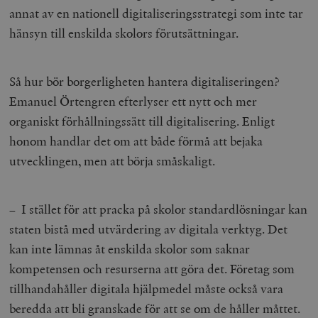
Strikt nödvändiga kakor tillåter
annat av en nationell digitaliseringsstrategi som inte tar
kärnwebbplatsfunktioner som användarinloggning
och kontohantering. Webbplatsen kan inte användas
hänsyn till enskilda skolors förutsättningar.
ordentligt utan strikt nödvändiga cookies.
Leverantör
Namn
U
/ Domän
Så hur bör borgerligheten hantera digitaliseringen?
woocommerce_cart_hash
Automattic
S
Emanuel Örtengren efterlyser ett nytt och mer
Inc.
timbro.se
organiskt förhållningssätt till digitalisering. Enligt
honom handlar det om att både förmå att bejaka
utvecklingen, men att börja småskaligt.
_hjFirstSeen
Hotjar Ltd
.timbro.se
m
– I stället för att pracka på skolor standardlösningar kan
staten bistå med utvärdering av digitala verktyg. Det
kan inte lämnas åt enskilda skolor som saknar
kompetensen och resurserna att göra det. Företag som
tillhandahåller digitala hjälpmedel måste också vara
woocommerce_items_in_cart
Automattic
S
beredda att bli granskade för att se om de håller måttet.
Inc.