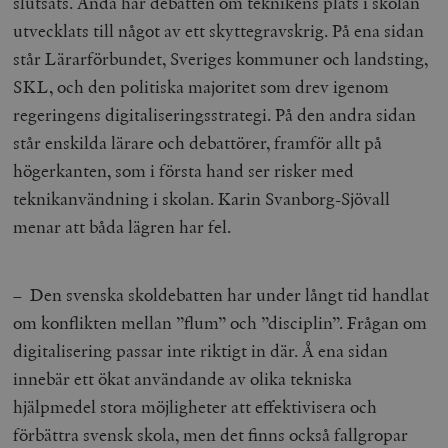
slutsats. Ändå har debatten om teknikens plats i skolan
utvecklats till något av ett skyttegravskrig. På ena sidan
står Lärarförbundet, Sveriges kommuner och landsting,
SKL, och den politiska majoritet som drev igenom
regeringens digitaliseringsstrategi. På den andra sidan
står enskilda lärare och debattörer, framför allt på
högerkanten, som i första hand ser risker med
teknikanvändning i skolan. Karin Svanborg-Sjövall
menar att båda lägren har fel.
– Den svenska skoldebatten har under långt tid handlat
om konflikten mellan ”flum” och ”disciplin”. Frågan om
digitalisering passar inte riktigt in där. Å ena sidan
innebär ett ökat användande av olika tekniska
hjälpmedel stora möjligheter att effektivisera och
förbättra svensk skola, men det finns också fallgropar