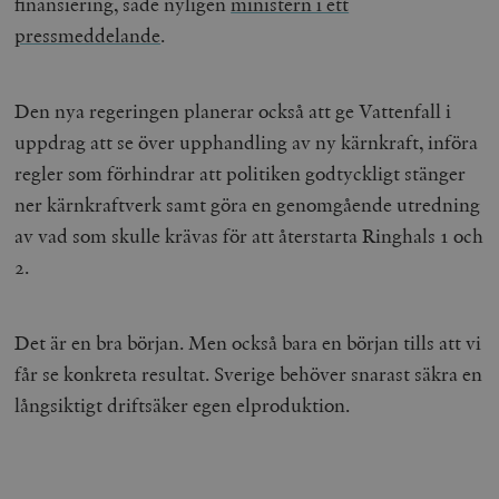
finansiering, sade nyligen
ministern i ett
__cf_bm
Cloudflare
30
Denna cookie
_gat_UA-19195086-1
.timbro.se
54
D
Inc.
minuter
för att skilja
pressmeddelande
.
sekunder
c
.podbean.com
människor oc
G
Detta är förd
m
för webbplat
i
att göra gilti
i
rapporter o
Den nya regeringen planerar också att ge Vattenfall i
e
användningen
si
deras webbpl
uppdrag att se över upphandling av ny kärnkraft, införa
_
a
regler som förhindrar att politiken godtyckligt stänger
_fbp
Meta
3
Används av F
s
Platform Inc.
månader
för att lever
p
ner kärnkraftverk samt göra en genomgående utredning
.timbro.se
serie
t
reklamproduk
av vad som skulle krävas för att återstarta Ringhals 1 och
såsom realti
_ga_YBG49SLCTY
.timbro.se
1 år 1
D
från
månad
G
2.
tredjepartsa
b
vuid
Vimeo.com
1 år 1
Dessa kakor 
_hjSessionUser_675006
.timbro.se
1 år
Inc.
månad
av Vimeo-
.vimeo.com
videospelare
_hjIncludedInSessionSample_675006
.timbro.se
2
Det är en bra början. Men också bara en början tills att vi
webbplatser.
minuter
får se konkreta resultat. Sverige behöver snarast säkra en
_hjSession_675006
.timbro.se
30
långsiktigt driftsäker egen elproduktion.
minuter