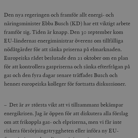
Den nya regeringen och framför allt energi- och
Leverantör
näringsminister Ebba Busch (KD) har ett viktigt arbete
Namn
Utgång
B
/ Domän
framför sig. Tiden är knapp. Den 30 september kom
Leverantör /
Namn
Utgång
Beskrivning
_ga
Google LLC
1 år 1
D
Domän
EU-ländernas energiministrar överens om tillfälliga
.timbro.se
månad
a
U
YSC
Google LLC
Session
Denna cookie 
nödåtgärder för att sänka priserna på elmarknaden.
e
.youtube.com
av YouTube fö
G
spåra visning
Europeiska rådet beslutade den 21 oktober om en plan
a
inbäddade vi
a
för att kontrollera gaspriserna och sänka efterfrågan på
u
VISITOR_INFO1_LIVE
Google LLC
6
Denna cookie 
t
.youtube.com
månader
av Youtube fö
gas och den fyra dagar senare träffades Busch och
g
hålla reda på
k
användarinst
hennes europeiska kolleger för fortsatta diskussioner.
i
för Youtube-v
w
inbäddade i
a
webbplatser;
s
också avgör
f
webbplatsbe
– Det är av största vikt att vi tillsammans bekämpar
w
använder den
eller gamla 
energikrisen. Jag är öppen för att diskutera alla förslag
_gid
Google LLC
1 dag
D
av Youtube-
.timbro.se
G
gränssnittet.
om att frikoppla gas- och elpriserna, men vi får inte
o
v
mailchimp_landing_site
Mailchimp
28 dagar
riskera försörjningstryggheten eller införa ny EU-
o
timbro.se
o