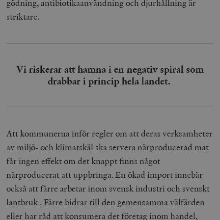
gödning, antibiotikaanvändning och djurhållning är
striktare.
woocommerce_items_in_cart
Automattic
S
Vi riskerar att hamna i en negativ spiral som
Inc.
timbro.se
drabbar i princip hela landet.
wp_woocommerce_session_[abcdef0123456789]
timbro.se
2
{32}
Att kommunerna inför regler om att deras verksamheter
__cf_bm
Cloudflare
Inc.
m
av miljö- och klimatskäl ska servera närproducerad mat
.myfonts.net
får ingen effekt om det knappt finns något
närproducerat att uppbringa. En ökad import innebär
också att färre arbetar inom svensk industri och svenskt
lantbruk . Färre bidrar till den gemensamma välfärden
eller har råd att konsumera det företag inom handel,