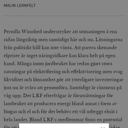
MALIN LERNFELT
Pernilla Winnhed understryker att utmaningen å ena
sidan långsiktig men samtidigt här och nu. Lösningarna
från politiskt håll kan inte vänta. Att parera skenande
elpriser är inget näringsidkare kan klara helt på egen
hand. Många inom jordbruket har redan gjort stora
satsningar på elektrifiering och effektivisering men svag
likviditet och lönsamhet gör att ytterligare investeringar
just nu är svåra att genomföra. Samtidigt är räntorna på
väg upp. Det LRF efterfrågar är förutsättningar för
lantbruket att producera energi bland annat i form av
biogas och el och för det behövs ett väl utbyggt elnät i
hela landet. Bland LRF:s medlemmar finns en potential
för att producera betydligt mer biogas än man gör idag.