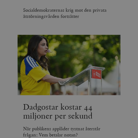
Socialdemokraternas krig mot den privata
ätstörningsvården fortsätter
Dadgostar kostar 44
miljoner per sekund
När publikens applåder tystnat återstår
frågan: Vem betalar notan?