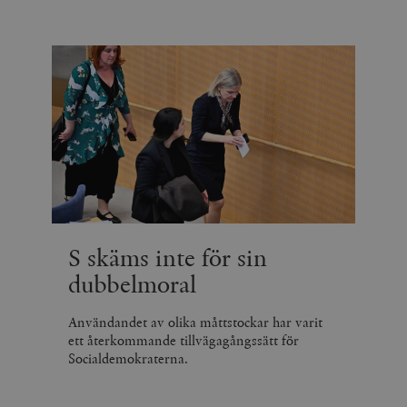
S skäms inte för sin
dubbelmoral
Användandet av olika måttstockar har varit
ett återkommande tillvägagångssätt för
Socialdemokraterna.