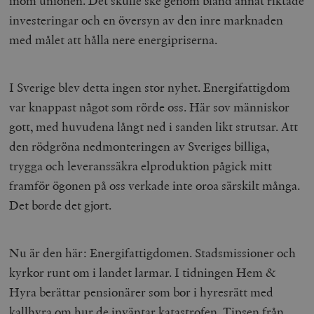
inom unionen. Det skulle ske genom bland annat riktade
investeringar och en översyn av den inre marknaden
med målet att hålla nere energipriserna.
I Sverige blev detta ingen stor nyhet. Energifattigdom
var knappast något som rörde oss. Här sov människor
gott, med huvudena långt ned i sanden likt strutsar. Att
den rödgröna nedmonteringen av Sveriges billiga,
trygga och leveranssäkra elproduktion pågick mitt
framför ögonen på oss verkade inte oroa särskilt många.
Det borde det gjort.
Nu är den här: Energifattigdomen. Stadsmissioner och
kyrkor runt om i landet larmar. I tidningen Hem &
Hyra berättar pensionärer som bor i hyresrätt med
kallhyra om hur de inväntar katastrofen. Tipsen från