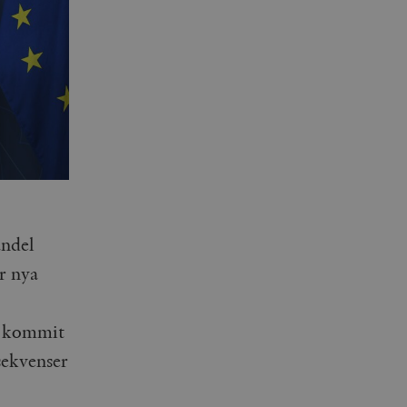
andel
r nya
or kommit
sekvenser