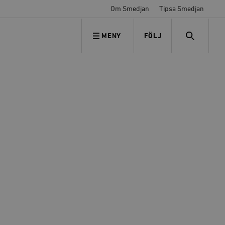
Om Smedjan
Tipsa Smedjan
MENY
FÖLJ
FÖLJ OSS
SEARCH