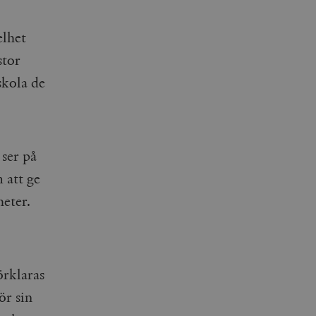
elhet
stor
skola de
 ser på
m att ge
heter.
örklaras
ör sin