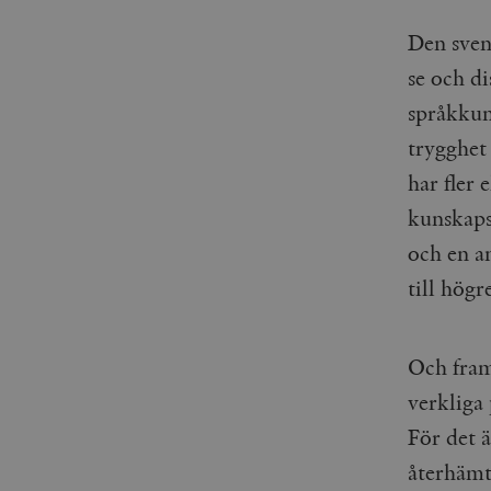
woocommerce_items_in_
Den sven
wp_woocommerce_sessio
se och di
{32}
språkkun
__cf_bm
trygghet 
_hjAbsoluteSessionInPr
har fler
kunskaps
__cf_bm
och en an
till högr
Namn
Namn
Och framf
verkliga 
_ga
YSC
För det ä
VISITOR_INFO1_LIVE
återhämt