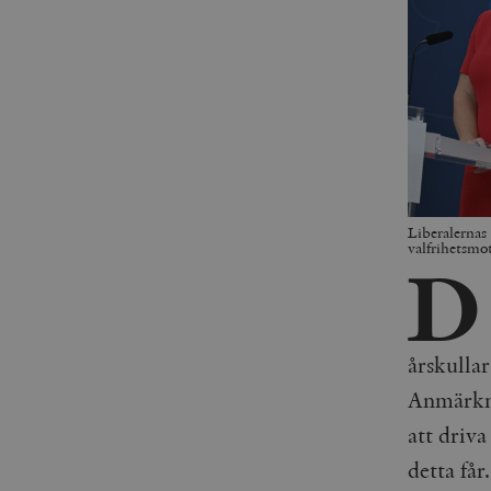
Liberalernas
valfrihetsm
D
årskullar
Anmärkni
att driv
detta får