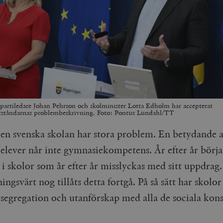
 partiledare Johan Pehrson och skolminister Lotta Edholm har accepterat
otståndarnas problembeskrivning. Foto: Pontus Lundahl/TT
en svenska skolan har stora problem. En betydande 
elever når inte gymnasiekompetens. År efter år börja
 i skolor som år efter år misslyckas med sitt uppdrag.
ngsvärt nog tillåts detta fortgå. På så sätt har skol
a segregation och utanförskap med alla de sociala kon
.