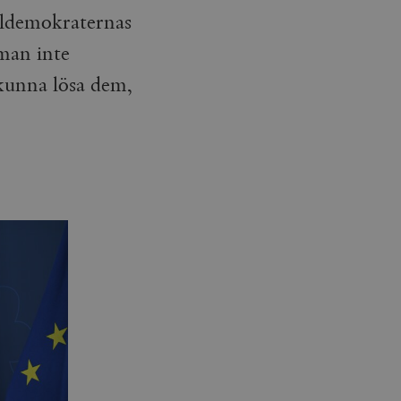
aldemokraternas
 man inte
 kunna lösa dem,