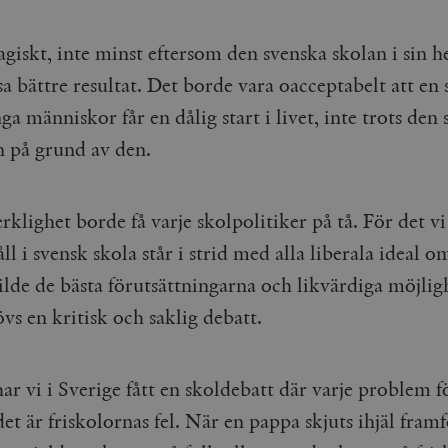
agiskt, inte minst eftersom den svenska skolan i sin h
sa bättre resultat. Det borde vara oacceptabelt att en 
a människor får en dålig start i livet, inte trots den 
an på grund av den.
klighet borde få varje skolpolitiker på tå. För det vi
l i svensk skola står i strid med alla liberala ideal o
ilde de bästa förutsättningarna och likvärdiga möjlig
vs en kritisk och saklig debatt.
 har vi i Sverige fått en skoldebatt där varje problem f
et är friskolornas fel. När en pappa skjuts ihjäl framf