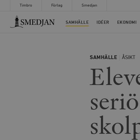
Timbro
Förlag
Smedjan
Timbro
SAMHÄLLE
IDÉER
EKONOMI
SAMHÄLLE
ÅSIKT
Elev
seri
skolp