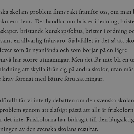
cart
Automattic
Session
Hjälper WooCommerce att avgöra när v
Inc.
ändras.
timbro.se
ska skolans problem finns rakt framför oss, om man b
n_[abcdef0123456789]
timbro.se
2 dagar
skutera dem. Det handlar om brister i ledning, briste
skaper, bristande kunskapsfokus, brister i ordning o
Cloudflare
30
Denna cookie används för att skilja m
Inc.
minuter
Detta är fördelaktigt för webbplatsen f
samt en allvarlig frånvaro. Självfallet är det så att s
.myfonts.net
rapporter om användningen av deras 
ogress
Hotjar Ltd
30
Cookien är inställd så att Hotjar kan s
 elever som är nyanlända och som börjar på en lägre
.timbro.se
minuter
användarens resa för ett totalt antal s
ingen identifierbar information.
nivå har större utmaningar. Men det får inte bli en u
Cloudflare
30
Denna cookie används för att skilja m
ledning att skylla ifrån sig på andra skolor, utan mås
Inc.
minuter
Detta är fördelaktigt för webbplatsen f
.vimeo.com
rapporter om användningen av deras 
e krav förenat med bättre förutsättningar.
Leverantör /
Leverantör
Utgång
Beskrivning
Utgång
Beskrivning
örallt får vi inte fly debatten om den svenska skolan
Domän
/ Domän
problem genom att slafsigt påstå att allt är friskolorna
Google LLC
Google LLC
Session
Denna cookie ställs in av YouTube för att spåra visningar av 
1 år 1
Detta cookie-namn är associerat med Google Unive
.youtube.com
.timbro.se
månad
en viktig uppdatering av Googles mer vanliga ana
används för att särskilja unika användare genom at
r det inte. Friskolorna har bidragit till den långsikti
slumpmässigt genererat nummer som klientidentif
Google LLC
6
Denna cookie ställs in av Youtube för att hålla reda på använ
sidförfrågan på en webbplats och används för at
.youtube.com
månader
Youtube-videor inbäddade i webbplatser; den kan också avg
ningen av den svenska skolans resultat.
session- och kampanjdata för webbplatsanalysra
webbplatsbesökaren använder den nya eller gamla versionen