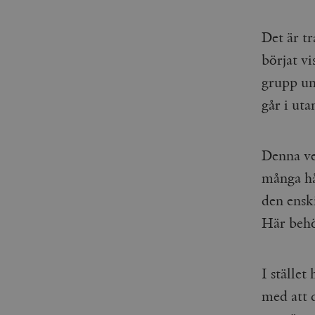
Det är tr
börjat vi
grupp ung
går i ut
Denna ver
många hål
den ensk
Här behö
I stället
med att d