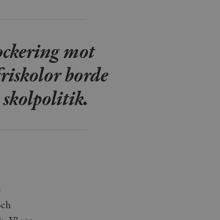
agrar och uppdaterar ett
r att räkna och spåra
s. Detta är fördelaktigt
 av Google Analytics, där
gen av deras webbplats.
ockering mot
dentitetsnumret för
är en variant av _gat-kakan
registreras av Google på
ter, såsom realtidsbud
riskolor borde
t bevara
r.
 skolpolitik.
s
och