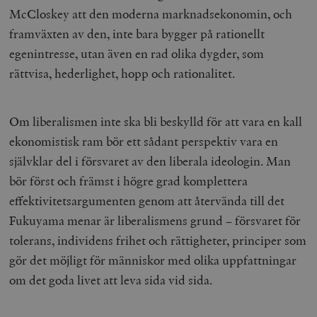
w
inbäddade i
McCloskey att den moderna marknadsekonomin, och
a
webbplatser;
s
också avgör
framväxten av den, inte bara bygger på rationellt
f
webbplatsbe
w
använder den
egenintresse, utan även en rad olika dygder, som
eller gamla 
_gid
Google LLC
1 dag
D
av Youtube-
rättvisa, hederlighet, hopp och rationalitet.
.timbro.se
G
gränssnittet.
o
v
mailchimp_landing_site
Mailchimp
28 dagar
o
timbro.se
o
Om liberalismen inte ska bli beskylld för att vara en kall
__cf_bm
Cloudflare
30
Denna cookie
_gat_UA-19195086-1
.timbro.se
54
D
ekonomistisk ram bör ett sådant perspektiv vara en
Inc.
minuter
för att skilja
sekunder
c
.podbean.com
människor oc
G
självklar del i försvaret av den liberala ideologin. Man
Detta är förd
m
för webbplat
i
bör först och främst i högre grad komplettera
att göra gilti
i
rapporter o
e
effektivitetsargumenten genom att återvända till det
användningen
si
deras webbpl
_
Fukuyama menar är liberalismens grund – försvaret för
a
_fbp
Meta
3
Används av F
s
tolerans, individens frihet och rättigheter, principer som
Platform Inc.
månader
för att lever
p
.timbro.se
serie
t
gör det möjligt för människor med olika uppfattningar
reklamproduk
såsom realti
_ga_YBG49SLCTY
.timbro.se
1 år 1
D
om det goda livet att leva sida vid sida.
från
månad
G
tredjepartsa
b
vuid
Vimeo.com
1 år 1
Dessa kakor 
_hjSessionUser_675006
.timbro.se
1 år