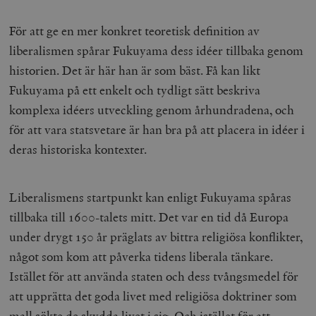
För att ge en mer konkret teoretisk definition av
liberalismen spårar Fukuyama dess idéer tillbaka genom
historien. Det är här han är som bäst. Få kan likt
Fukuyama på ett enkelt och tydligt sätt beskriva
komplexa idéers utveckling genom århundradena, och
för att vara statsvetare är han bra på att placera in idéer i
deras historiska kontexter.
Liberalismens startpunkt kan enligt Fukuyama spåras
tillbaka till 1600-talets mitt. Det var en tid då Europa
under drygt 150 år präglats av bittra religiösa konflikter,
något som kom att påverka tidens liberala tänkare.
Istället för att använda staten och dess tvångsmedel för
att upprätta det goda livet med religiösa doktriner som
mall sökte de skydda livet i sig. Och istället för att