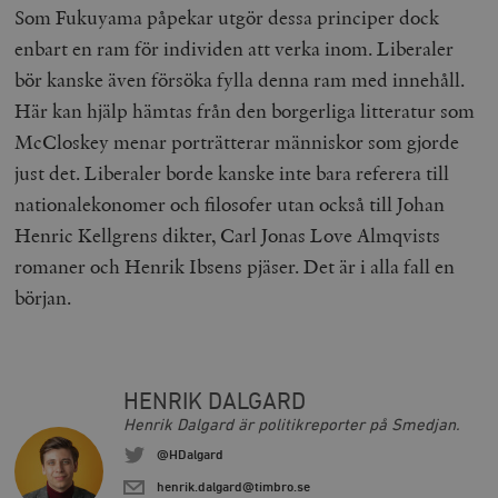
Inc.
månad
av Vimeo-
Som Fukuyama påpekar utgör dessa principer dock
.vimeo.com
videospelare
_hjIncludedInSessionSample_675006
.timbro.se
2
webbplatser.
enbart en ram för individen att verka inom. Liberaler
minuter
bör kanske även försöka fylla denna ram med innehåll.
_hjSession_675006
.timbro.se
30
minuter
Här kan hjälp hämtas från den borgerliga litteratur som
McCloskey menar porträtterar människor som gjorde
just det. Liberaler borde kanske inte bara referera till
nationalekonomer och filosofer utan också till Johan
Henric Kellgrens dikter, Carl Jonas Love Almqvists
romaner och Henrik Ibsens pjäser. Det är i alla fall en
början.
HENRIK DALGARD
Henrik Dalgard är politikreporter på Smedjan.
@HDalgard
henrik.dalgard@timbro.se