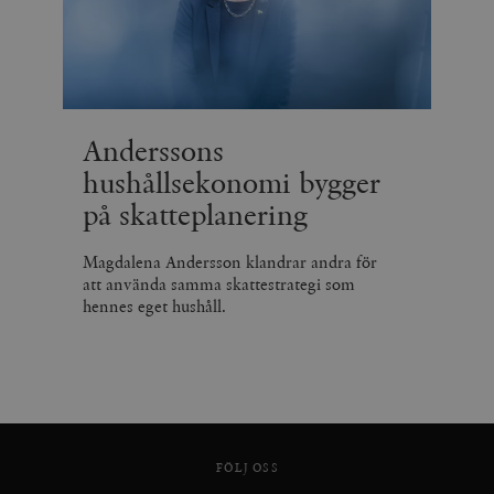
Anderssons
hushållsekonomi bygger
på skatteplanering
Magdalena Andersson klandrar andra för
att använda samma skattestrategi som
hennes eget hushåll.
FÖLJ OSS