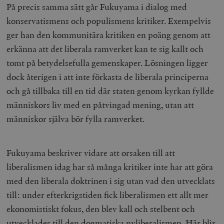
På precis samma sätt går Fukuyama i dialog med
konservatismens och populismens kritiker. Exempelvis
ger han den kommunitära kritiken en poäng genom att
erkänna att det liberala ramverket kan te sig kallt och
tomt på betydelsefulla gemenskaper. Lösningen ligger
dock återigen i att inte förkasta de liberala principerna
och gå tillbaka till en tid där staten genom kyrkan fyllde
människors liv med en påtvingad mening, utan att
människor själva bör fylla ramverket.
Fukuyama beskriver vidare att orsaken till att
liberalismen idag har så många kritiker inte har att göra
med den liberala doktrinen i sig utan vad den utvecklats
till: under efterkrigstiden fick liberalismen ett allt mer
ekonomistiskt fokus, den blev kall och stelbent och
utvecklades till den dogmatiska nyliberalismen. Här blir