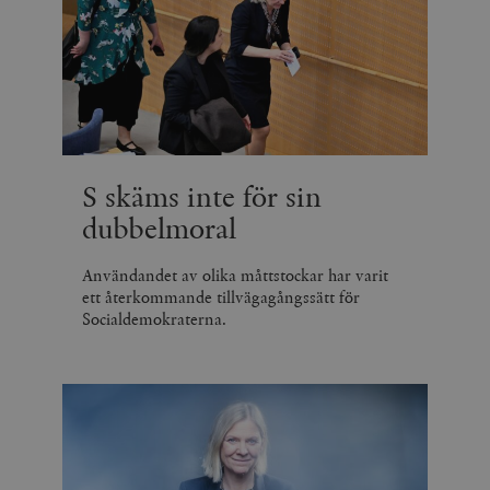
S skäms inte för sin
dubbelmoral
Användandet av olika måttstockar har varit
ett återkommande tillvägagångssätt för
Socialdemokraterna.