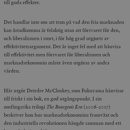
woocommerce_cart_hash
Automattic
S
till goda effekter.
Inc.
timbro.se
Det handlar inte om att tron på vad den fria marknaden
kan åstadkomma är felaktig utan att försvaret för den,
_hjFirstSeen
Hotjar Ltd
.timbro.se
m
och liberalismen i stort, i för hög grad utgjorts av
effektivitetsargument. Det är inget fel med att hänvisa
till effektivitet men försvaret för liberalismen och
marknadsekonomin måste även utgöras av andra
värden.
woocommerce_items_in_cart
Automattic
S
Här utgör Deirdre McCloskey, som Fukuyama hänvisar
Inc.
timbro.se
till friskt i sin bok, en god utgångspunkt. I sin
omfångsrika trilogi
The Bourgeois Era
(2006-2017)
beskriver hon hur marknadsekonomins framväxt och
wp_woocommerce_session_[abcdef0123456789]
timbro.se
2
{32}
den industriella revolutionen hängde samman med ett
__cf_bm
Cloudflare