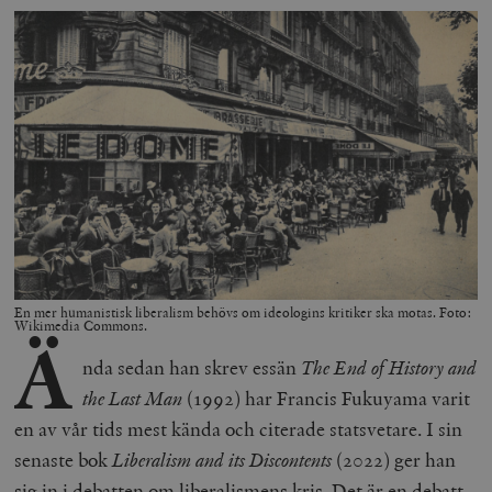
En mer humanistisk liberalism behövs om ideologins kritiker ska motas. Foto:
Wikimedia Commons.
Ä
nda sedan han skrev essän
The End of History and
the Last Man
(1992) har Francis Fukuyama varit
en av vår tids mest kända och citerade statsvetare. I sin
senaste bok
Liberalism and its Discontents
(2022) ger han
sig in i debatten om liberalismens kris. Det är en debatt