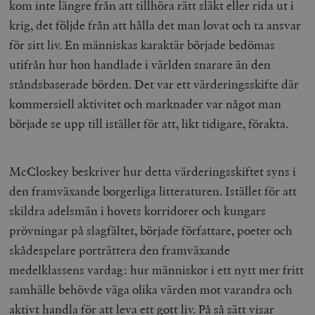
kom inte längre från att tillhöra rätt släkt eller rida ut i
krig, det följde från att hålla det man lovat och ta ansvar
för sitt liv. En människas karaktär började bedömas
utifrån hur hon handlade i världen snarare än den
ståndsbaserade börden. Det var ett värderingsskifte där
kommersiell aktivitet och marknader var något man
började se upp till istället för att, likt tidigare, förakta.
McCloskey beskriver hur detta värderingsskiftet syns i
Leverantör
Namn
Utgång
B
/ Domän
den framväxande borgerliga litteraturen. Istället för att
Leverantör /
Namn
Utgång
Beskrivning
_ga
Google LLC
1 år 1
D
Domän
skildra adelsmän i hovets korridorer och kungars
.timbro.se
månad
a
U
YSC
Google LLC
Session
Denna cookie 
prövningar på slagfältet, började författare, poeter och
e
.youtube.com
av YouTube fö
G
spåra visning
skådespelare porträttera den framväxande
a
inbäddade vi
a
medelklassens vardag: hur människor i ett nytt mer fritt
u
VISITOR_INFO1_LIVE
Google LLC
6
Denna cookie 
t
.youtube.com
månader
av Youtube fö
samhälle behövde väga olika värden mot varandra och
g
hålla reda på
k
användarinst
aktivt handla för att leva ett gott liv. På så sätt visar
i
för Youtube-v