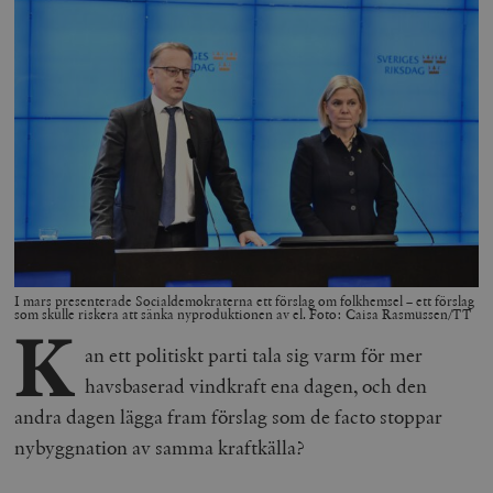
I mars presenterade Socialdemokraterna ett förslag om folkhemsel – ett förslag
som skulle riskera att sänka nyproduktionen av el. Foto: Caisa Rasmussen/TT
K
an ett politiskt parti tala sig varm för mer
havsbaserad vindkraft ena dagen, och den
andra dagen lägga fram förslag som de facto stoppar
nybyggnation av samma kraftkälla?