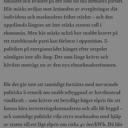
tonalitet och kvalitet på det som nu ska definiera partiet.
Här märks oviljan mot årtionden av avregleringar där
individens och marknadens frihet stärkts – och den
uppdämda längtan att åter stärka statens roll i
ekonomin. Men här märks också hur snabbt kravet på
ett statsbärande parti kan förloras i opposition. S-
politiken på energiområdet hänger efter utspelet
nämligen inte alls ihop. Det som länge krävts och
hävdats motsägs nu av den nya elmarknadsreformen.
För det går inte att samtidigt fortsätta med nuvarande
politiska S-retorik om snabb utbyggnad av havsbaserad
vindkraft – som kräver ett betydligt högre elpris för att
kunna bära investeringskostnaderna och alls bli byggd –
och samtidigt politiskt vilja styra marknaden med hjälp
av staten till ett lågt elpris om cirka 40 öre/kWh. Då blir