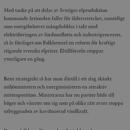
woocommerce_cart_hash
Automattic
S
Inc.
Med tanke på att delar av Sveriges elproduktion
timbro.se
kommande årtionden faller för åldersstrecket, samtidigt
som energibehovet mångdubblas i takt med
_hjFirstSeen
Hotjar Ltd
elektrifieringen av fordonsflotta och industriprocesser,
.timbro.se
m
så är förslaget om Folkhemsel en reform för kraftigt
stigande svenska elpriser. Eltillförseln stoppas
ytterligare en gång.
Rent strategiskt så har man därtill i ett slag skänkt
miljöministern och energiministern en attraktiv
woocommerce_items_in_cart
Automattic
S
mittenposition. Ministrarna har nu partier både till
Inc.
timbro.se
höger och vänster om sig som på olika sätt avser stoppa
utbyggnaden av havsbaserad vindkraft.
wp_woocommerce_session_[abcdef0123456789]
timbro.se
2
{32}