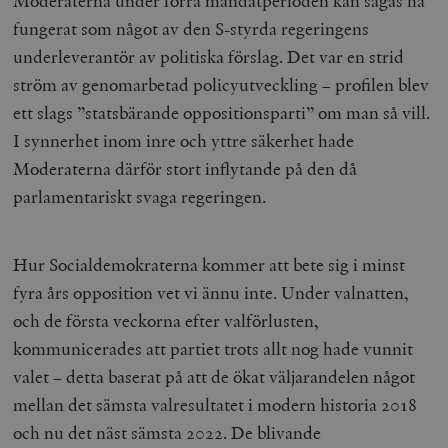
Moderaterna under förra mandatperioden kan sägas ha
fungerat som något av den S-styrda regeringens
underleverantör av politiska förslag. Det var en strid
ström av genomarbetad policyutveckling – profilen blev
ett slags ”statsbärande oppositionsparti” om man så vill.
I synnerhet inom inre och yttre säkerhet hade
Moderaterna därför stort inflytande på den då
parlamentariskt svaga regeringen.
Hur Socialdemokraterna kommer att bete sig i minst
fyra års opposition vet vi ännu inte. Under valnatten,
och de första veckorna efter valförlusten,
kommunicerades att partiet trots allt nog hade vunnit
valet – detta baserat på att de ökat väljarandelen något
mellan det sämsta valresultatet i modern historia 2018
och nu det näst sämsta 2022. De blivande