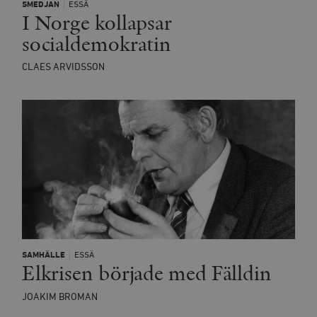
SMEDJAN
ESSÄ
_hjSessionUser_675006
.timbro.se
1 år
Inc.
månad
av Vimeo-
I Norge kollapsar
.vimeo.com
videospelare
_hjIncludedInSessionSample_675006
.timbro.se
2
webbplatser.
socialdemokratin
minuter
_hjSession_675006
.timbro.se
30
minuter
CLAES ARVIDSSON
SAMHÄLLE
ESSÄ
Elkrisen började med Fälldin
JOAKIM BROMAN