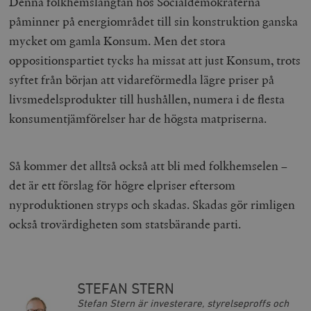
Denna folkhemslängtan hos Socialdemokraterna
__cf_bm
Cloudflare
Inc.
m
påminner på energiområdet till sin konstruktion ganska
.myfonts.net
mycket om gamla Konsum. Men det stora
oppositionspartiet tycks ha missat att just Konsum, trots
syftet från början att vidareförmedla lägre priser på
livsmedelsprodukter till hushållen, numera i de flesta
konsumentjämförelser har de högsta matpriserna.
_hjAbsoluteSessionInProgress
Hotjar Ltd
.timbro.se
m
Så kommer det alltså också att bli med folkhemselen –
det är ett förslag för högre elpriser eftersom
nyproduktionen stryps och skadas. Skadas gör rimligen
också trovärdigheten som statsbärande parti.
__cf_bm
Cloudflare
STEFAN STERN
Inc.
m
Stefan Stern är investerare, styrelseproffs och
.vimeo.com