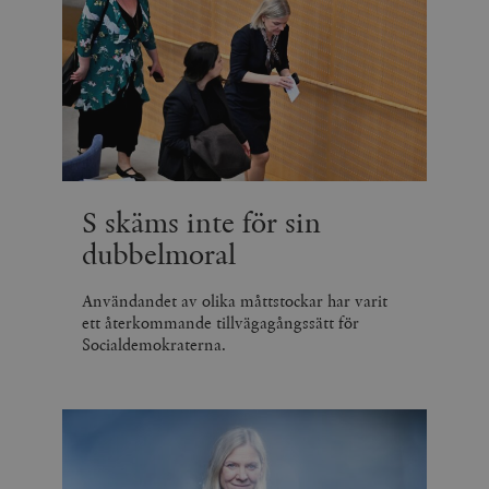
S skäms inte för sin
dubbelmoral
Användandet av olika måttstockar har varit
ett återkommande tillvägagångssätt för
Socialdemokraterna.