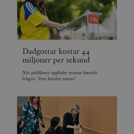
Dadgostar kostar 44
miljoner per sekund
När publikens applåder tystnat återstår
frågan: Vem betalar notan?