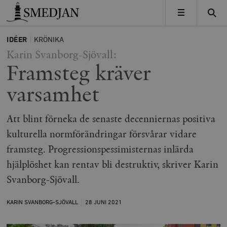
Timbro
MENY
IDÉER
KRÖNIKA
Karin Svanborg-Sjövall:
Framsteg kräver
varsamhet
Att blint förneka de senaste decenniernas positiva
kulturella normförändringar försvårar vidare
framsteg. Progressionspessimisternas inlärda
hjälplöshet kan rentav bli destruktiv, skriver Karin
Svanborg-Sjövall.
KARIN SVANBORG-SJÖVALL
28 JUNI
2021