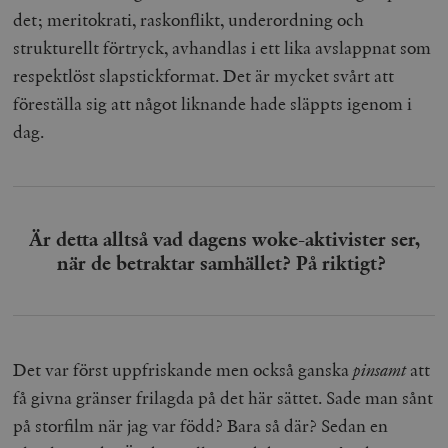
det; meritokrati, raskonflikt, underordning och
strukturellt förtryck, avhandlas i ett lika avslappnat som
respektlöst slapstickformat. Det är mycket svårt att
föreställa sig att något liknande hade släppts igenom i
dag.
Är detta alltså vad dagens
woke
-aktivister ser,
när de betraktar samhället? På riktigt?
Det var först uppfriskande men också ganska
pinsamt
att
få givna gränser frilagda på det här sättet. Sade man sånt
på storfilm när jag var född? Bara så där? Sedan en