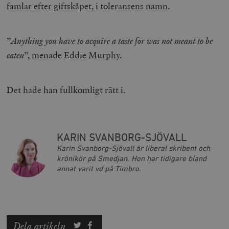
Strikt nödvändigt
Analys
famlar efter giftskåpet, i toleransens namn.
Marknadsföring
Funktioner
Strikt nödvändiga kakor tillåter
”
Anything you have to acquire a taste for was not meant to be
kärnwebbplatsfunktioner som användarinloggning
och kontohantering. Webbplatsen kan inte användas
eaten
”, menade Eddie Murphy.
ordentligt utan strikt nödvändiga cookies.
Leverantör
Namn
U
/ Domän
Det hade han fullkomligt rätt i.
woocommerce_cart_hash
Automattic
S
Inc.
timbro.se
KARIN SVANBORG-SJÖVALL
_hjFirstSeen
Hotjar Ltd
Karin Svanborg-Sjövall är liberal skribent och
.timbro.se
m
krönikör på Smedjan. Hon har tidigare bland
annat varit vd på Timbro.
Dela artikeln