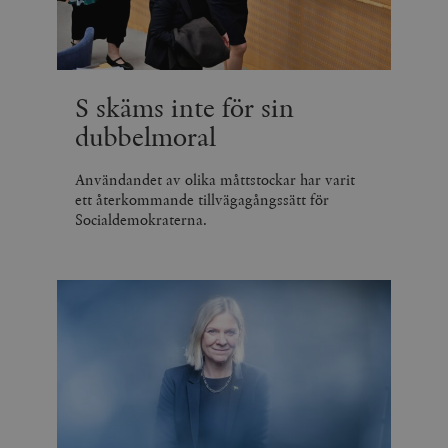
S skäms inte för sin
dubbelmoral
Användandet av olika måttstockar har varit
ett återkommande tillvägagångssätt för
Socialdemokraterna.