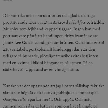
Där var rika män som sa n-ordet och glada, driftiga
prostituerade. Där var Dan Aykroyd i
blackface
och Eddie
Murphy som fejkhandikappad tiggare. Ingen kan med
gott samvete påstå att handlingen drivs framåt av att
Jamie Lee Curtis ständigt visar brösten. Och slutscenen!
Ett veritabelt, postkolonialt kinderegg: där står den
tidigare så hunsade, plötsligt stenrike (vite) betjänten,
med en kvinna i bikini hängandes på armen. På en
söderhavsö. Uppassad av en vimsig latino.
Kanske var det opassande att jag i barns sällskap faktiskt
skrattade högt åt detta obrytt gubbsjuka kammarspel.
Ombytta roller
sparkar neråt. Och uppåt. Och inåt.
Ämnen som i dag debatteras som om livet hängde på