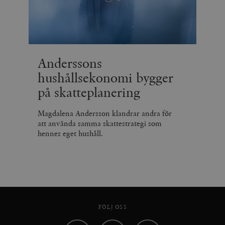
Anderssons
hushållsekonomi bygger
på skatteplanering
Magdalena Andersson klandrar andra för
att använda samma skattestrategi som
hennes eget hushåll.
FÖLJ OSS