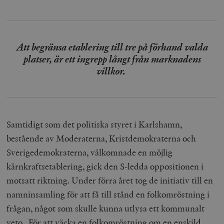
Att begränsa etablering till tre på förhand valda
platser, är ett ingrepp långt från marknadens
villkor.
Samtidigt som det politiska styret i Karlshamn,
bestående av Moderaterna, Kristdemokraterna och
Sverigedemokraterna, välkomnade en möjlig
kärnkraftsetablering, gick den S-ledda oppositionen i
motsatt riktning. Under förra året tog de initiativ till en
namninsamling för att få till stånd en folkomröstning i
frågan, något som skulle kunna utlysa ett kommunalt
veto. För att väcka en folkomröstning om en enskild