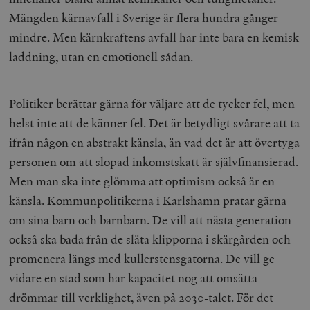
Mängden kärnavfall i Sverige är flera hundra gånger
mindre. Men kärnkraftens avfall har inte bara en kemisk
woocommerce_items_in_cart
Automattic
S
laddning, utan en emotionell sådan.
Inc.
timbro.se
Politiker berättar gärna för väljare att de tycker fel, men
wp_woocommerce_session_[abcdef0123456789]
timbro.se
2
helst inte att de känner fel. Det är betydligt svårare att ta
{32}
ifrån någon en abstrakt känsla, än vad det är att övertyga
__cf_bm
Cloudflare
Inc.
m
personen om att slopad inkomstskatt är självfinansierad.
.myfonts.net
Men man ska inte glömma att optimism också är en
känsla. Kommunpolitikerna i Karlshamn pratar gärna
om sina barn och barnbarn. De vill att nästa generation
också ska bada från de släta klipporna i skärgården och
promenera längs med kullerstensgatorna. De vill ge
vidare en stad som har kapacitet nog att omsätta
_hjAbsoluteSessionInProgress
Hotjar Ltd
drömmar till verklighet, även på 2030-talet. För det
.timbro.se
m