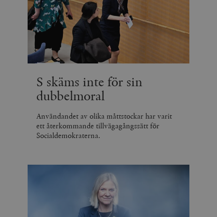
S skäms inte för sin
dubbelmoral
Användandet av olika måttstockar har varit
ett återkommande tillvägagångssätt för
Socialdemokraterna.