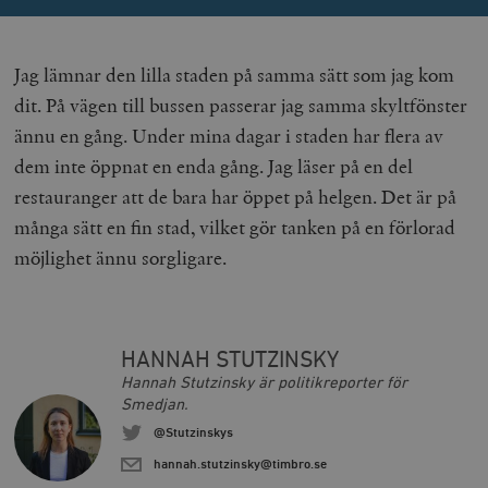
Leverantör
Namn
Utgång
B
/ Domän
Leverantör /
Namn
Utgång
Beskrivning
_ga
Google LLC
1 år 1
D
Domän
Jag lämnar den lilla staden på samma sätt som jag kom
.timbro.se
månad
a
U
YSC
Google LLC
Session
Denna cookie 
dit. På vägen till bussen passerar jag samma skyltfönster
e
.youtube.com
av YouTube fö
G
spåra visning
ännu en gång. Under mina dagar i staden har flera av
a
inbäddade vi
a
dem inte öppnat en enda gång. Jag läser på en del
u
VISITOR_INFO1_LIVE
Google LLC
6
Denna cookie 
t
.youtube.com
månader
av Youtube fö
restauranger att de bara har öppet på helgen. Det är på
g
hålla reda på
k
användarinst
många sätt en fin stad, vilket gör tanken på en förlorad
i
för Youtube-v
w
inbäddade i
möjlighet ännu sorgligare.
a
webbplatser;
s
också avgör
f
webbplatsbe
w
använder den
eller gamla 
_gid
Google LLC
1 dag
D
av Youtube-
.timbro.se
G
HANNAH STUTZINSKY
gränssnittet.
o
Hannah Stutzinsky är politikreporter för
v
mailchimp_landing_site
Mailchimp
28 dagar
o
Smedjan.
timbro.se
o
@Stutzinskys
__cf_bm
Cloudflare
30
Denna cookie
_gat_UA-19195086-1
.timbro.se
54
D
Inc.
minuter
för att skilja
sekunder
c
hannah.stutzinsky@timbro.se
.podbean.com
människor oc
G
Detta är förd