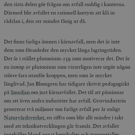
den sista delen gör frågan om avfall suddig i kanterna.
Strikt nödvändigt
Analys
Därmed blir avfallet en rationell kostym att klä in
Marknadsföring
Funktioner
rädslan i, den ser mindre fånig ut då.
Strikt nödvändiga kakor tillåter
kärnwebbplatsfunktioner som användarinloggning
och kontohantering. Webbplatsen kan inte användas
Det finns farliga ämnen i kärnavfall, men det är inte
ordentligt utan strikt nödvändiga cookies.
dem som föranleder den mycket långa lagringstiden.
Leverantör
Namn
U
Det är i stället plutonium-239 som motiverar det. Det är
/ Domän
en isotop av plutonium som visserligen inte utgör någon
woocommerce_cart_hash
Automattic
S
Inc.
större fara utanför kroppen, men som är mycket
timbro.se
långlivad. Jan Blomgren har tidigare skrivit pedagogiskt
på
Smedjan
om just kärnavfallet. Det tål att påminnas
_hjFirstSeen
Hotjar Ltd
om att även andra industrier har avfall. Gruvindustrin
.timbro.se
m
genererar två miljoner ton farligt avfall per år enligt
Naturvårdsverket
, en siffra som blir allt mindre i takt
med att teknikutvecklingen går framåt. Det avfallet
innehåller bland annat kemikalier och tungmetaller.