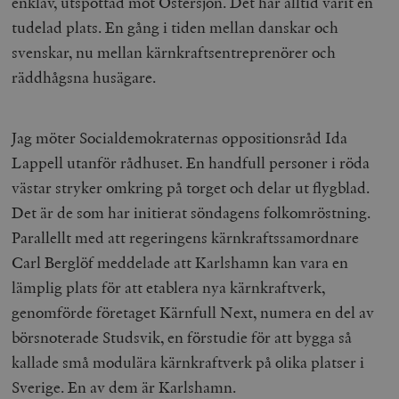
enklav, utspottad mot Östersjön. Det har alltid varit en
tudelad plats. En gång i tiden mellan danskar och
svenskar, nu mellan kärnkraftsentreprenörer och
räddhågsna husägare.
Jag möter Socialdemokraternas oppositionsråd Ida
Lappell utanför rådhuset. En handfull personer i röda
västar stryker omkring på torget och delar ut flygblad.
Det är de som har initierat söndagens folkomröstning.
Parallellt med att regeringens kärnkraftssamordnare
Carl Berglöf meddelade att Karlshamn kan vara en
lämplig plats för att etablera nya kärnkraftverk,
genomförde företaget Kärnfull Next, numera en del av
börsnoterade Studsvik, en förstudie för att bygga så
kallade små modulära kärnkraftverk på olika platser i
Sverige. En av dem är Karlshamn.