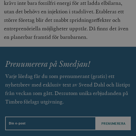
krävs inte bara fossilfri energi för att ladda elbilarna,
utan det behövs en injektion i stadslivet. Etableras ett
större företag blir det snabbt spridningseffekter och
entreprenöriella möjligheter uppstår. Då finns det även
en planerbar framtid för barnbarnen.
__cf_bm
Cloudflare
Inc.
m
.vimeo.com
Prenumerera på Smedjan!
Varje lördag får du som prenumerant (gratis) ett
nyhetsbrev med exklusiv text av Svend Dahl och lästips
från veckan som gått. Dessutom unika erbjudanden på
Timbro förlags utgivning.
Email