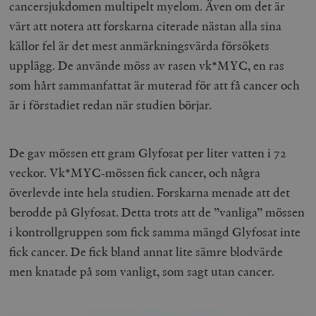
Inc.
m
cancersjukdomen multipelt myelom. Även om det är
.vimeo.com
värt att notera att forskarna citerade nästan alla sina
källor fel är det mest anmärkningsvärda försökets
upplägg. De använde möss av rasen vk*MYC, en ras
som hårt sammanfattat är muterad för att få cancer och
är i förstadiet redan när studien börjar.
De gav mössen ett gram Glyfosat per liter vatten i 72
veckor. Vk*MYC-mössen fick cancer, och några
överlevde inte hela studien. Forskarna menade att det
Leverantör
Namn
Utgång
B
/ Domän
berodde på Glyfosat. Detta trots att de ”vanliga” mössen
Leverantör /
Namn
Utgång
Beskrivning
_ga
Google LLC
1 år 1
D
i kontrollgruppen som fick samma mängd Glyfosat inte
Domän
.timbro.se
månad
a
U
fick cancer. De fick bland annat lite sämre blodvärde
YSC
Google LLC
Session
Denna cookie 
e
.youtube.com
av YouTube fö
G
men knatade på som vanligt, som sagt utan cancer.
spåra visning
a
inbäddade vi
a
u
VISITOR_INFO1_LIVE
Google LLC
6
Denna cookie 
t
.youtube.com
månader
av Youtube fö
g