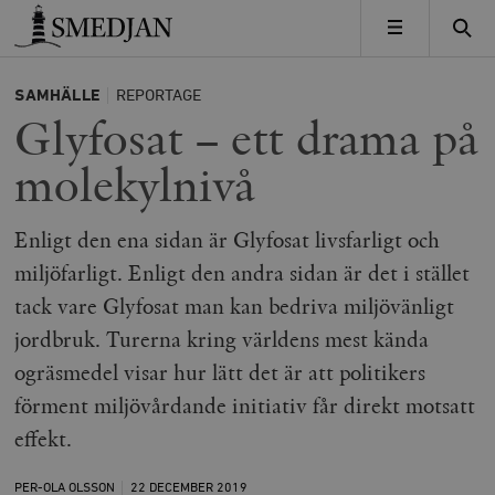
Timbro
MENY
SAMHÄLLE
REPORTAGE
Glyfosat – ett drama på
molekylnivå
Enligt den ena sidan är Glyfosat livsfarligt och
miljöfarligt. Enligt den andra sidan är det i stället
tack vare Glyfosat man kan bedriva miljövänligt
jordbruk. Turerna kring världens mest kända
ogräsmedel visar hur lätt det är att politikers
förment miljövårdande initiativ får direkt motsatt
effekt.
PER-OLA OLSSON
22 DECEMBER
2019