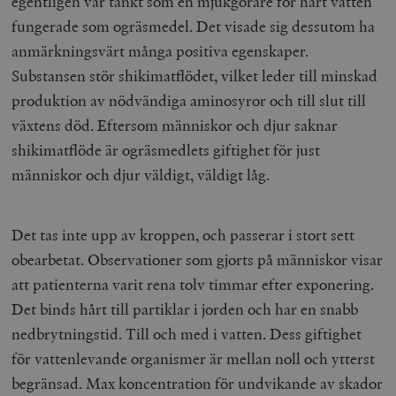
egentligen var tänkt som en mjukgörare för hårt vatten
fungerade som ogräsmedel. Det visade sig dessutom ha
anmärkningsvärt många positiva egenskaper.
Substansen stör shikimatflödet, vilket leder till minskad
produktion av nödvändiga aminosyror och till slut till
växtens död. Eftersom människor och djur saknar
shikimatflöde är ogräsmedlets giftighet för just
människor och djur väldigt, väldigt låg.
Det tas inte upp av kroppen, och passerar i stort sett
obearbetat. Observationer som gjorts på människor visar
att patienterna varit rena tolv timmar efter exponering.
Det binds hårt till partiklar i jorden och har en snabb
nedbrytningstid. Till och med i vatten. Dess giftighet
för vattenlevande organismer är mellan noll och ytterst
begränsad. Max koncentration för undvikande av skador