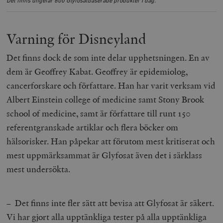
Det finns ungefär 600 Glyfosatbaserade produkter i dag.
Varning för Disneyland
Det finns dock de som inte delar upphetsningen. En av
dem är Geoffrey Kabat. Geoffrey är epidemiolog,
cancerforskare och författare. Han har varit verksam vid
Albert Einstein college of medicine samt Stony Brook
school of medicine, samt är författare till runt 150
referentgranskade artiklar och flera böcker om
hälsorisker. Han påpekar att förutom mest kritiserat och
mest uppmärksammat är Glyfosat även det i särklass
mest undersökta.
– Det finns inte fler sätt att bevisa att Glyfosat är säkert.
Vi har gjort alla upptänkliga tester på alla upptänkliga