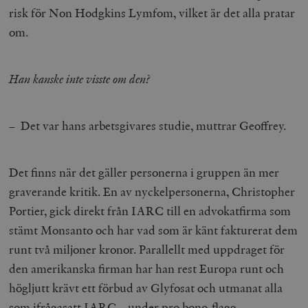
risk för Non Hodgkins Lymfom, vilket är det alla pratar
om.
Han kanske inte visste om den?
– Det var hans arbetsgivares studie, muttrar Geoffrey.
Det finns när det gäller personerna i gruppen än mer
graverande kritik. En av nyckelpersonerna, Christopher
Portier, gick direkt från IARC till en advokatfirma som
stämt Monsanto och har vad som är känt fakturerat dem
runt två miljoner kronor. Parallellt med uppdraget för
den amerikanska firman har han rest Europa runt och
högljutt krävt ett förbud av Glyfosat och utmanat alla
som ifrågasatt IARC – under pro bono-flagg.