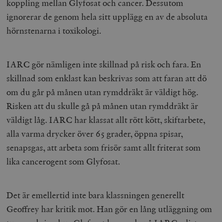
koppling mellan Glyfosat och cancer. Dessutom
ignorerar de genom hela sitt upplägg en av de absoluta
hörnstenarna i toxikologi.
IARC gör nämligen inte skillnad på risk och fara. En
skillnad som enklast kan beskrivas som att faran att dö
om du går på månen utan rymddräkt är väldigt hög.
Risken att du skulle gå på månen utan rymddräkt är
väldigt låg. IARC har klassat allt rött kött, skiftarbete,
alla varma drycker över 65 grader, öppna spisar,
senapsgas, att arbeta som frisör samt allt friterat som
lika cancerogent som Glyfosat.
Det är emellertid inte bara klassningen generellt
Geoffrey har kritik mot. Han gör en lång utläggning om