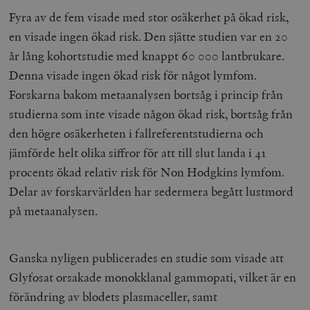
Fyra av de fem visade med stor osäkerhet på ökad risk,
__cf_bm
Cloudflare
Inc.
m
en visade ingen ökad risk. Den sjätte studien var en 20
.myfonts.net
år lång kohortstudie med knappt 60 000 lantbrukare.
Denna visade ingen ökad risk för något lymfom.
Forskarna bakom metaanalysen bortsåg i princip från
studierna som inte visade någon ökad risk, bortsåg från
den högre osäkerheten i fallreferentstudierna och
jämförde helt olika siffror för att till slut landa i 41
_hjAbsoluteSessionInProgress
Hotjar Ltd
procents ökad relativ risk för Non Hodgkins lymfom.
.timbro.se
m
Delar av forskarvärlden har sedermera begått lustmord
på metaanalysen.
Ganska nyligen publicerades en studie som visade att
Glyfosat orsakade monokklanal gammopati, vilket är en
förändring av blodets plasmaceller, samt
__cf_bm
Cloudflare