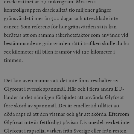
dricksvattnet är 0,1 mikrogram. Mössen i
b
vuid
Vimeo.com
1 år 1
Dessa kakor 
kontrollgruppen drack alltså tio miljoner gånger
_hjSessionUser_675006
.timbro.se
1 år
Inc.
månad
av Vimeo-
.vimeo.com
videospelare
gränsvärdet i mer än 500 dagar och utvecklade inte
_hjIncludedInSessionSample_675006
.timbro.se
2
webbplatser.
minuter
cancer. Som referens för hur gränsvärden sätts kan
_hjSession_675006
.timbro.se
30
berättas att om samma säkerhetsfaktor som används vid
minuter
bestämmande av gränsvärden rått i trafiken skulle du ha
sex kilometer till bilen framför vid 120 kilometer i
timmen.
Det kan även nämnas att det inte finns resthalter av
Glyfosat i svensk spannmål. Här och i flera andra EU-
länder är det nämligen förbjudet att använda Glyfosat
före skörd av spannmål. Det är emellertid tillåtet att
döda raps så att den vissnar och går att skörda. Eftersom
Glyfosat inte är fettlösligt påvisar Livsmedelsverket inte
Glyfosat i rapsolja, varken från Sverige eller från resten