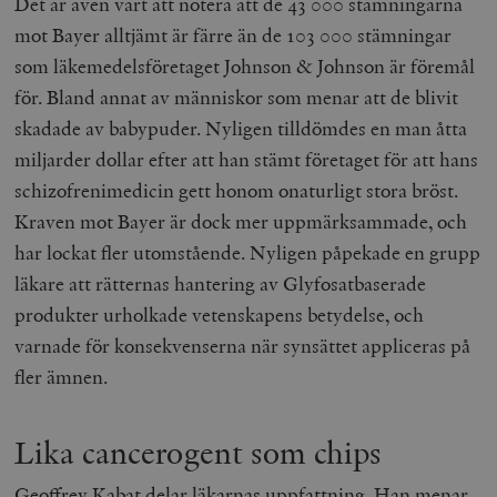
Det är även värt att notera att de 43 000 stämningarna
mot Bayer alltjämt är färre än de 103 000 stämningar
som läkemedelsföretaget Johnson & Johnson är föremål
för. Bland annat av människor som menar att de blivit
skadade av babypuder. Nyligen tilldömdes en man åtta
miljarder dollar efter att han stämt företaget för att hans
schizofrenimedicin gett honom onaturligt stora bröst.
Kraven mot Bayer är dock mer uppmärksammade, och
har lockat fler utomstående. Nyligen påpekade en grupp
läkare att rätternas hantering av Glyfosatbaserade
produkter urholkade vetenskapens betydelse, och
varnade för konsekvenserna när synsättet appliceras på
fler ämnen.
Lika cancerogent som chips
Geoffrey Kabat delar läkarnas uppfattning. Han menar