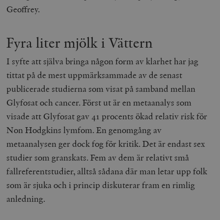
/ Domän
Geoffrey.
woocommerce_cart_hash
Automattic
S
Inc.
timbro.se
Fyra liter mjölk i Vättern
I syfte att själva bringa någon form av klarhet har jag
_hjFirstSeen
Hotjar Ltd
tittat på de mest uppmärksammade av de senast
.timbro.se
m
publicerade studierna som visat på samband mellan
Glyfosat och cancer. Först ut är en metaanalys som
visade att Glyfosat gav 41 procents ökad relativ risk för
Non Hodgkins lymfom. En genomgång av
metaanalysen ger dock fog för kritik. Det är endast sex
studier som granskats. Fem av dem är relativt små
woocommerce_items_in_cart
Automattic
S
fallreferentstudier, alltså sådana där man letar upp folk
Inc.
timbro.se
som är sjuka och i princip diskuterar fram en rimlig
anledning.
wp_woocommerce_session_[abcdef0123456789]
timbro.se
2
{32}