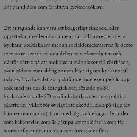
allt bland de
m
som är aktiva kyrkobesökare.
Ett antagande kan vara att borgerligt sinnade, eller
opolitiska, medlemmar, inte är särskilt intresserade av
kyrkans politiska liv, medan socialdemokraterna är desto
mer intresserade av den delen av verksamheten och
därför bättre på att mobilisera människor till röstbåsen,
även sådana som aldrig annars bryr sig om kyrkans väl
och ve. I kyrkovalet 2013 skrämde man exempelvis upp
folk med att om de inte gick och röstade p
å
S i
kyrkovalet skulle SD använda kyrkovalet som politisk
plattform (vilket för övrigt inte skedde, men på sig själv
känner man andra). I val med lågt valdeltagande är det
som bekant den som är bäst på att mobilisera som får
störst inflytande, inte de
n
som företräder flest