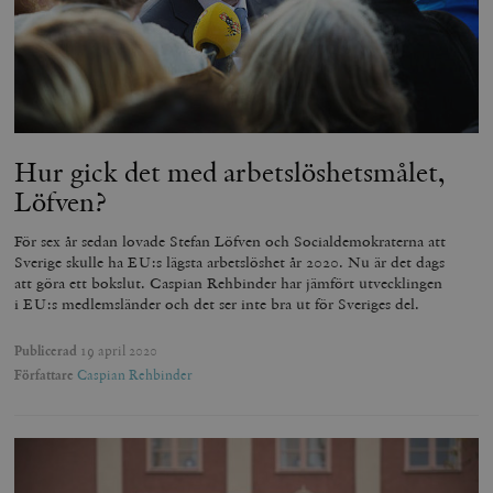
Hur gick det med arbetslöshetsmålet,
Löfven?
För sex år sedan lovade Stefan Löfven och Socialdemokraterna att
Sverige skulle ha EU:s lägsta arbetslöshet år 2020. Nu är det dags
att göra ett bokslut. Caspian Rehbinder har jämfört utvecklingen
i EU:s medlemsländer och det ser inte bra ut för Sveriges del.
Publicerad
19 april 2020
Författare
Caspian Rehbinder