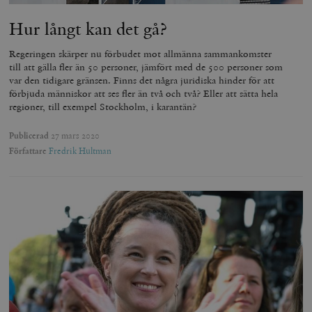
Hur långt kan det gå?
_hjAbsoluteSessionInProgress
Hotjar Ltd
.timbro.se
m
Regeringen skärper nu förbudet mot allmänna sammankomster
till att gälla fler än 50 personer, jämfört med de 500 personer som
var den tidigare gränsen. Finns det några juridiska hinder för att
förbjuda människor att ses fler än två och två? Eller att sätta hela
regioner, till exempel Stockholm, i karantän?
Publicerad
27 mars 2020
Författare
Fredrik Hultman
__cf_bm
Cloudflare
Inc.
m
.vimeo.com