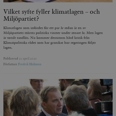
Vilket syfte fyller klimatlagen – och
Miljöpartiet?
Klimatlagen som infördes för ett par år sedan är en av
Miljöpartiets största politiska vinster under senare år. Men lagen
är totalt tandlös. Nu kommer dessutom hård kritik från
Klimatpolitiska rådet som har granskat hur regeringen följer
lagen.
Publicerad
21 april 2020
Författare
Fredrik Hultman