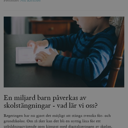
Författare
Nils Karlsson
En miljard barn påverkas av
skolstängningar - vad lär vi oss?
Regeringen har nu gjort det möjligt att stänga svenska för- och
grundskolor. Om så sker kan det bli en nyttig läxa för ett
utbildningsväsende som kämpat med digitaliseringen av skolan,