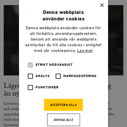
×
Denna webbplats
använder cookies
Denna webbplats använder cookies för
att förbättra användarupplevelsen.
Genom att använda vår webbplats
samtycker du till alla cookies i enlighet
med vår cookiepolicy.
Läs mer
STRIKT NÖDVÄNDIGT
ANALYS
MARKNADSFÖRING
Lägre skatter är bättre krishantering
FUNKTIONER
än nya bidrag
Corona-pandemin har uppenbarat ett antal oroande tendenser
ACCEPTERA ALLA
och tankemönster i svensk politik och samhällssyn. Det finns en
uppenbar risk att de åtgärder som tas till för att mildra krisen blir
både bestående och skadliga för samhällets och ekonomins
AVVISA ALLT
fortsatta utveckling.