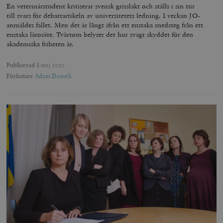
En veterinärstudent kritiserar svensk grisslakt och ställs i sin tur
till svars för debattartikeln av universitetets ledning. I veckan JO-
anmäldes fallet. Men det är långt ifrån ett enstaka snedsteg från ett
enstaka lärosäte. Tvärtom belyser det hur svagt skyddet för den
akademiska friheten är.
Publicerad
8 maj 2020
Författare
Adam Danieli