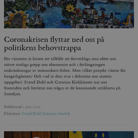
Coronakrisen flyttar ned oss på
politikens behovstrappa
För vänstern är krisen ett tillfälle att förverkliga sina idéer om
större statliga grepp om ekonomin och i förlängningen
inskränkningar av människors frihet. Men vilket projekt väntar för
borgerligheten? Och vad är dess svar i debatten om statens
uppgifter? Svend Dahl och Catarina Kärkkäinen siar om
framtiden och berättar om några av de kommande artiklarna på
Smedjan.
Publicerad
1 juni 2020
Författare
Svend Dahl
,
Catarina Starfelt