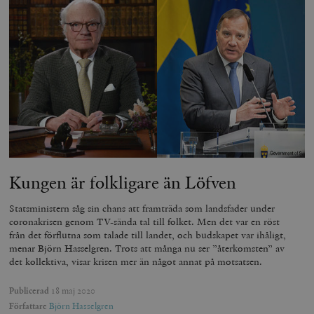
Kungen är folkligare än Löfven
Statsministern såg sin chans att framträda som landsfader under
coronakrisen genom TV-sända tal till folket. Men det var en röst
från det förflutna som talade till landet, och budskapet var ihåligt,
menar Björn Hasselgren. Trots att många nu ser ”återkomsten” av
det kollektiva, visar krisen mer än något annat på motsatsen.
Publicerad
18 maj 2020
Författare
Björn Hasselgren