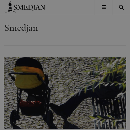
Timbro
MENY
Smedjan