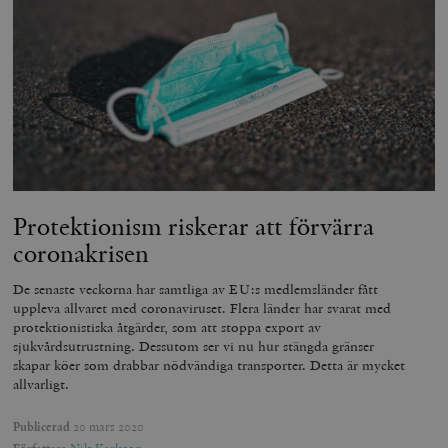
Protektionism riskerar att förvärra
coronakrisen
De senaste veckorna har samtliga av EU:s medlemsländer fått
uppleva allvaret med coronaviruset. Flera länder har svarat med
protektionistiska åtgärder, som att stoppa export av
sjukvårdsutrustning. Dessutom ser vi nu hur stängda gränser
skapar köer som drabbar nödvändiga transporter. Detta är mycket
allvarligt.
Publicerad
20 mars 2020