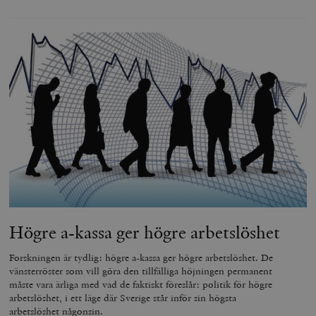
Högre a-kassa ger högre arbetslöshet
Forskningen är tydlig: högre a-kassa ger högre arbetslöshet. De
vänsterröster som vill göra den tillfälliga höjningen permanent
måste vara ärliga med vad de faktiskt föreslår: politik för högre
arbetslöshet, i ett läge där Sverige står inför sin högsta
arbetslöshet någonsin.