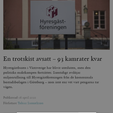
En trotskist avsatt – 93 kamrater kvar
Hyresgästbasen i Västsverige har blivit utesluten, men den
politiska maktkampen fortsätter. Samtidigt avslöjas
miljonrullning till Hyresgästföreningen från de kommunala
bostadsbolagen i Göteborg – som inte ens vet vart pengarna tar
vägen.
Publicerad
16 april 2020
Författare
Tobias Samuelsson