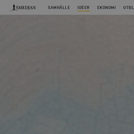
Timbro
SAMHÄLLE
IDÉER
EKONOMI
UTBL