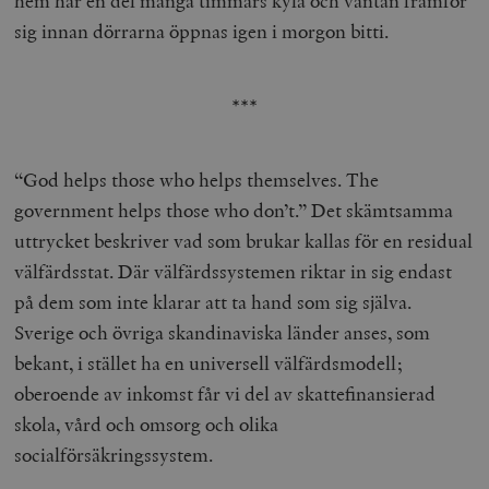
hem har en del många timmars kyla och väntan framför
sig innan dörrarna öppnas igen i morgon bitti.
***
“God helps those who helps themselves. The
government helps those who don’t.” Det skämtsamma
uttrycket beskriver vad som brukar kallas för en residual
välfärdsstat. Där välfärdssystemen riktar in sig endast
på dem som inte klarar att ta hand som sig själva.
Sverige och övriga skandinaviska länder anses, som
bekant, i stället ha en universell välfärdsmodell;
oberoende av inkomst får vi del av skattefinansierad
skola, vård och omsorg och olika
socialförsäkringssystem.