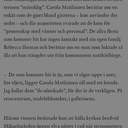
termen ”mänsklig”. Carola Matilainen berättar om en
enkät som de gjort bland gästerna – hon använder det
ordet – och där majoriteten svarade att de kom för
”gemenskap med vänner och personal”. De allra flesta
som kommer hit har ingen kontakt med sin egen familj.
Rebecca Ihrman och berättar om en man som luktade så
illa att han stängdes ute från kommunens natthärbärge.
– De som kommer hit är ju, som vi säger uppe i norr,
lite eljest, lägger Carola Matilainen till med ett leende.
Jag kallar dem ”de oönskade”, för det är de verkligen. På
resecentrum, stadsbiblioteket, i galleriorna.
Härom vintern beslutade hon att hålla kyrkan bredvid
Mikaelsgården öppen elva nätter i rad när termometern