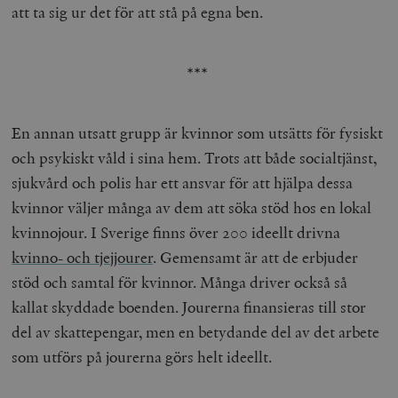
att ta sig ur det för att stå på egna ben.
__cf_bm
Cloudflare
Inc.
m
.myfonts.net
***
En annan utsatt grupp är kvinnor som utsätts för fysiskt
och psykiskt våld i sina hem. Trots att både socialtjänst,
sjukvård och polis har ett ansvar för att hjälpa dessa
kvinnor väljer många av dem att söka stöd hos en lokal
_hjAbsoluteSessionInProgress
Hotjar Ltd
.timbro.se
m
kvinnojour. I Sverige finns över 200 ideellt drivna
kvinno- och tjejjourer
. Gemensamt är att de erbjuder
stöd och samtal för kvinnor. Många driver också så
kallat skyddade boenden. Jourerna finansieras till stor
del av skattepengar, men en betydande del av det arbete
som utförs på jourerna görs helt ideellt.
__cf_bm
Cloudflare