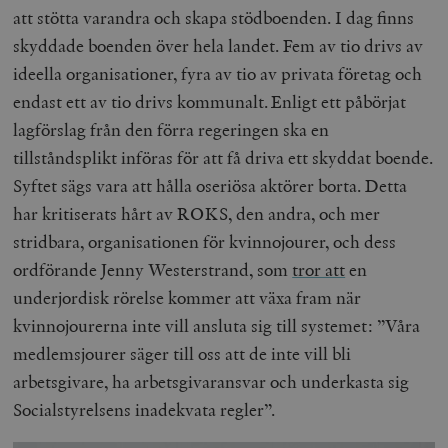
hålla reda på
att stötta varandra och skapa stödboenden. I dag finns
k
användarinst
i
för Youtube-v
skyddade boenden över hela landet. Fem av tio drivs av
w
inbäddade i
a
webbplatser;
ideella organisationer, fyra av tio av privata företag och
s
också avgör
f
webbplatsbe
endast ett av tio drivs kommunalt.
Enligt ett påbörjat
w
använder den
eller gamla 
lagförslag från den förra regeringen ska en
_gid
Google LLC
1 dag
D
av Youtube-
.timbro.se
G
gränssnittet.
tillståndsplikt införas för att få driva ett skyddat boende.
o
v
mailchimp_landing_site
Mailchimp
28 dagar
Syftet sägs vara att hålla oseriösa aktörer borta. Detta
o
timbro.se
o
har kritiserats hårt av ROKS, den andra, och mer
__cf_bm
Cloudflare
30
Denna cookie
_gat_UA-19195086-1
.timbro.se
54
D
Inc.
minuter
för att skilja
stridbara, organisationen för kvinnojourer, och dess
sekunder
c
.podbean.com
människor oc
G
Detta är förd
ordförande Jenny Westerstrand, som
tror att
en
m
för webbplat
i
att göra gilti
underjordisk rörelse kommer att växa fram när
i
rapporter o
e
användningen
kvinnojourerna inte vill ansluta sig till systemet: ”Våra
si
deras webbpl
_
medlemsjourer säger till oss att de inte vill bli
a
_fbp
Meta
3
Används av F
s
Platform Inc.
månader
för att lever
arbetsgivare, ha arbetsgivaransvar och underkasta sig
p
.timbro.se
serie
t
reklamproduk
Socialstyrelsens inadekvata regler”.
såsom realti
_ga_YBG49SLCTY
.timbro.se
1 år 1
D
från
månad
G
tredjepartsa