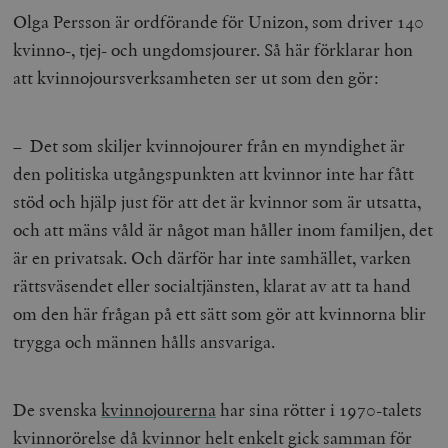
Inc.
m
.vimeo.com
Olga Persson är ordförande för Unizon, som driver 140
kvinno-, tjej- och ungdomsjourer. Så här förklarar hon
att kvinnojoursverksamheten ser ut som den gör:
– Det som skiljer kvinnojourer från en myndighet är
den politiska utgångspunkten att kvinnor inte har fått
stöd och hjälp just för att det är kvinnor som är utsatta,
och att mäns våld är något man håller inom familjen, det
är en privatsak. Och därför har inte samhället, varken
Leverantör
rättsväsendet eller socialtjänsten, klarat av att ta hand
Namn
Utgång
B
/ Domän
om den här frågan på ett sätt som gör att kvinnorna blir
Leverantör /
Namn
Utgång
Beskrivning
_ga
Google LLC
1 år 1
D
Domän
trygga och männen hålls ansvariga.
.timbro.se
månad
a
U
YSC
Google LLC
Session
Denna cookie 
e
.youtube.com
av YouTube fö
G
spåra visning
a
inbäddade vi
De svenska
kvinnojourerna
har sina rötter i 1970-talets
a
u
VISITOR_INFO1_LIVE
Google LLC
6
Denna cookie 
kvinnorörelse då kvinnor helt enkelt gick samman för
t
.youtube.com
månader
av Youtube fö
g