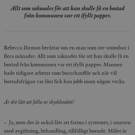
/ Domän
Allt som saknades för att han skulle få en bostad
woocommerce_cart_hash
Automattic
S
från kommunen var ett ifyllt papper.
Inc.
timbro.se
_hjFirstSeen
Hotjar Ltd
.timbro.se
m
Rebecca Ihrman berättar om en man som sov utomhus i
flera månader. Allt som saknades för att han skulle få en
bostad från kommunen var ett ifyllt papper. Mannen
hade tidigare arbetat som busschaufför och när väl
bostadsfrågan var löst fick han jobb inom någon vecka.
Är det lätt att falla ur skyddsnätet?
woocommerce_items_in_cart
Automattic
S
Inc.
timbro.se
– Ja, men det är också lätt att fastna i systemet, i snurren
med avgiftning, behandling, tillfälligt boende. Målet är
wp_woocommerce_session_[abcdef0123456789]
timbro.se
2
{32}