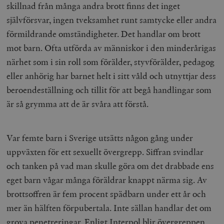
skillnad från många andra brott finns det inget
självförsvar, ingen tveksamhet runt samtycke eller andra
förmildrande omständigheter. Det handlar om brott
mot barn. Ofta utförda av människor i den minderårigas
närhet som i sin roll som förälder, styvförälder, pedagog
eller anhörig har barnet helt i sitt våld och utnyttjar dess
beroendeställning och tillit för att begå handlingar som
är så grymma att de är svåra att förstå.
Var femte barn i Sverige utsätts någon gång under
uppväxten för ett sexuellt övergrepp. Siffran svindlar
och tanken på vad man skulle göra om det drabbade ens
eget barn vågar många föräldrar knappt närma sig. Av
brottsoffren är fem procent spädbarn under ett år och
mer än hälften förpubertala. Inte sällan handlar det om
grova penetreringar. Enligt Interpol blir övergreppen