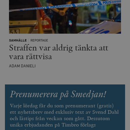
SAMHÄLLE
REPORTAGE
Straffen var aldrig tänkta att
vara rättvisa
ADAM DANIELI
Prenumerera på Smedjan!
Varje lördag får du som prenumerant (gratis)
ett nyhetsbrev med exklusiv text av Svend Dahl
och lästips från veckan som gått. Dessutom
unika erbjudanden på Timbro förlags