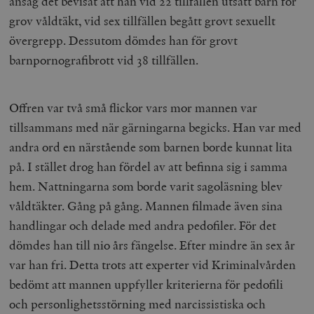
ansåg det bevisat att han vid 22 tillfällen utsatt barn för
grov våldtäkt, vid sex tillfällen begått grovt sexuellt
övergrepp. Dessutom dömdes han för grovt
barnpornografibrott vid 38 tillfällen.
Offren var två små flickor vars mor mannen var
tillsammans med när gärningarna begicks. Han var med
andra ord en närstående som barnen borde kunnat lita
på. I stället drog han fördel av att befinna sig i samma
hem. Nattningarna som borde varit sagoläsning blev
våldtäkter. Gång på gång. Mannen filmade även sina
handlingar och delade med andra pedofiler. För det
dömdes han till nio års fängelse. Efter mindre än sex år
var han fri. Detta trots att experter vid Kriminalvården
bedömt att mannen uppfyller kriterierna för pedofili
och personlighetsstörning med narcissistiska och