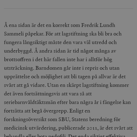
b
vuid
Vimeo.com
1 år 1
Dessa kakor 
_hjSessionUser_675006
.timbro.se
1 år
Inc.
månad
av Vimeo-
.vimeo.com
videospelare
_hjIncludedInSessionSample_675006
.timbro.se
2
webbplatser.
minuter
Å ena sidan är det en korrekt som Fredrik Lundh
Sammeli påpekar. För att lagstiftning ska bli bra och
_hjSession_675006
.timbro.se
30
minuter
fungera långsiktigt måste den vara väl utredd och
underbyggd. Å andra sidan är tid något många av
brottsoffren i det här fallen inte har i alltför hög
utsträckning. Barndomen går inte i repris och utan
upprättelse och möjlighet att bli tagen på allvar är det
svårt att gå vidare. Utan en skärpt lagstiftning kommer
det även fortsättningsvis att vara så att
seriebarnvåldtäktsmän efter bara några år i fängelse kan
fortsätta att begå övergrepp. Enligt en
forskningsöversikt som SBU, Statens beredning för
medicinsk utvärdering, publicerade 2011, är det svårt att
behandla eller bota pedofili. Det enda riktigt effektiva