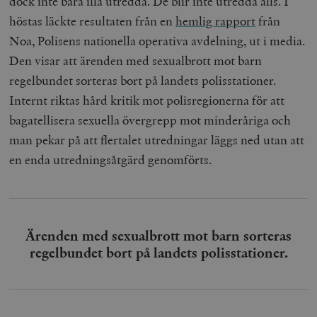
dock inte bara illa utredda. De blir inte utredda alls. I
höstas läckte resultaten från en
hemlig rapport
från
Noa, Polisens nationella operativa avdelning, ut i media.
Den visar att ärenden med sexualbrott mot barn
regelbundet sorteras bort på landets polisstationer.
Internt riktas hård kritik mot polisregionerna för att
bagatellisera sexuella övergrepp mot minderåriga och
man pekar på att flertalet utredningar läggs ned utan att
en enda utredningsåtgärd genomförts.
Ärenden med sexualbrott mot barn sorteras
regelbundet bort på landets polisstationer.