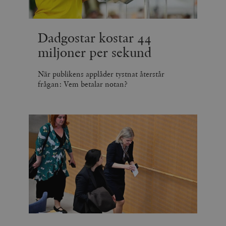
Dadgostar kostar 44
miljoner per sekund
När publikens applåder tystnat återstår
frågan: Vem betalar notan?