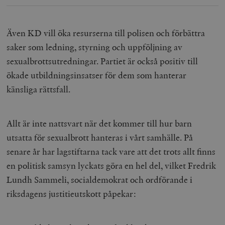
/ Domän
woocommerce_cart_hash
Automattic
S
Inc.
Även KD vill öka resurserna till polisen och förbättra
timbro.se
saker som ledning, styrning och uppföljning av
sexualbrottsutredningar. Partiet är också positiv till
_hjFirstSeen
Hotjar Ltd
ökade utbildningsinsatser för dem som hanterar
.timbro.se
m
känsliga rättsfall.
Allt är inte nattsvart när det kommer till hur barn
utsatta för sexualbrott hanteras i vårt samhälle. På
senare år har lagstiftarna tack vare att det trots allt finns
en politisk samsyn lyckats göra en hel del, vilket Fredrik
woocommerce_items_in_cart
Automattic
S
Inc.
Lundh Sammeli, socialdemokrat och ordförande i
timbro.se
riksdagens justitieutskott påpekar:
wp_woocommerce_session_[abcdef0123456789]
timbro.se
2
{32}