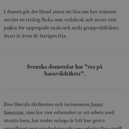
I domen går det bland annat att läsa om hur männen
använt en treårig flicka som sexleksak och utsatt små
pojkar för upprepade anala och orala gruppvåldtäkter.
Snart är även de återigen fria.
Svenska domstolar har ”rea på
barnvåldtäkter”.
Den liberala skribenten och socionomen
Jenny
Sonesson
, som har stor erfarenhet av att arbeta med
utsatta barn, har under många år lyft hur grova
sexualbrott mot minderåriga ofta ger relativt låga straff