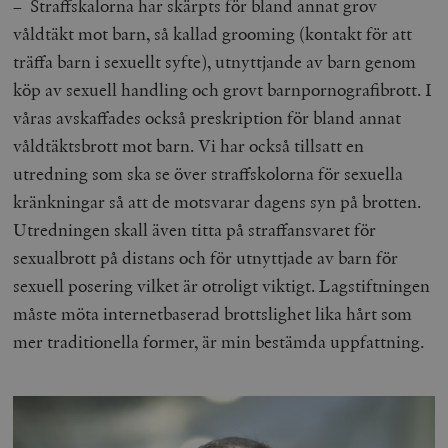
– Straffskalorna har skärpts för bland annat grov
__cf_bm
Cloudflare
våldtäkt mot barn, så kallad grooming (kontakt för att
Inc.
m
.myfonts.net
träffa barn i sexuellt syfte), utnyttjande av barn genom
köp av sexuell handling och grovt barnpornografibrott. I
våras avskaffades också preskription för bland annat
våldtäktsbrott mot barn. Vi har också tillsatt en
utredning som ska se över straffskolorna för sexuella
kränkningar så att de motsvarar dagens syn på brotten.
Utredningen skall även titta på straffansvaret för
_hjAbsoluteSessionInProgress
Hotjar Ltd
sexualbrott på distans och för utnyttjade av barn för
.timbro.se
m
sexuell posering vilket är otroligt viktigt. Lagstiftningen
måste möta internetbaserad brottslighet lika hårt som
mer traditionella former, är min bestämda uppfattning.
__cf_bm
Cloudflare