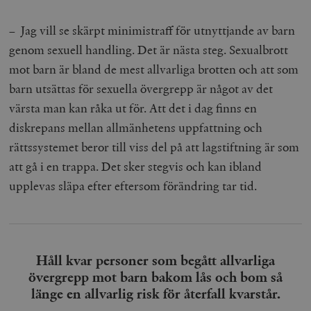
hålla reda på
k
användarinst
i
för Youtube-v
– Jag vill se skärpt minimistraff för utnyttjande av barn
w
inbäddade i
a
webbplatser;
genom sexuell handling. Det är nästa steg. Sexualbrott
s
också avgör
f
webbplatsbe
mot barn är bland de mest allvarliga brotten och att som
w
använder den
eller gamla 
barn utsättas för sexuella övergrepp är något av det
_gid
Google LLC
1 dag
D
av Youtube-
.timbro.se
G
gränssnittet.
värsta man kan råka ut för. Att det i dag finns en
o
v
mailchimp_landing_site
Mailchimp
28 dagar
diskrepans mellan allmänhetens uppfattning och
o
timbro.se
o
rättssystemet beror till viss del på att lagstiftning är som
__cf_bm
Cloudflare
30
Denna cookie
_gat_UA-19195086-1
.timbro.se
54
D
Inc.
minuter
för att skilja
att gå i en trappa. Det sker stegvis och kan ibland
sekunder
c
.podbean.com
människor oc
G
Detta är förd
upplevas släpa efter eftersom förändring tar tid.
m
för webbplat
i
att göra gilti
i
rapporter o
e
användningen
si
deras webbpl
_
a
_fbp
Meta
3
Används av F
s
Håll kvar personer som begått allvarliga
Platform Inc.
månader
för att lever
p
.timbro.se
serie
övergrepp mot barn bakom lås och bom så
t
reklamproduk
såsom realti
länge en allvarlig risk för återfall kvarstår.
_ga_YBG49SLCTY
.timbro.se
1 år 1
D
från
månad
G
tredjepartsa