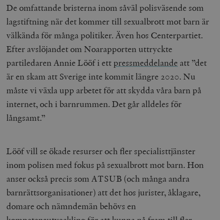
De omfattande bristerna inom såväl polisväsende som
lagstiftning när det kommer till sexualbrott mot barn är
välkända för många politiker. Även hos Centerpartiet.
Efter avslöjandet om Noarapporten uttryckte
partiledaren Annie Lööf i ett
pressmeddelande
att ”det
är en skam att Sverige inte kommit längre 2020. Nu
måste vi växla upp arbetet för att skydda våra barn på
internet, och i barnrummen. Det går alldeles för
långsamt.”
Lööf vill se ökade resurser och fler specialisttjänster
inom polisen med fokus på sexualbrott mot barn. Hon
anser också precis som ATSUB (och många andra
barnrättsorganisationer) att det hos jurister, åklagare,
domare och nämndemän behövs en
kompetensutveckling för att kunna nå fram till fler