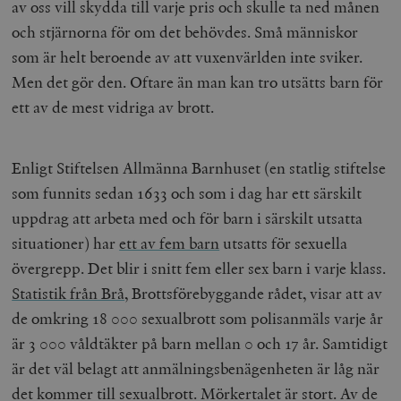
av oss vill skydda till varje pris och skulle ta ned månen
och stjärnorna för om det behövdes. Små människor
som är helt beroende av att vuxenvärlden inte sviker.
Men det gör den. Oftare än man kan tro utsätts barn för
ett av de mest vidriga av brott.
Enligt Stiftelsen Allmänna Barnhuset (en statlig stiftelse
som funnits sedan 1633 och som i dag har ett särskilt
uppdrag att arbeta med och för barn i särskilt utsatta
situationer) har
ett av fem barn
utsatts för sexuella
övergrepp. Det blir i snitt fem eller sex barn i varje klass.
Statistik från Brå
, Brottsförebyggande rådet, visar att av
de omkring 18 000 sexualbrott som polisanmäls varje år
är 3 000 våldtäkter på barn mellan 0 och 17 år. Samtidigt
är det väl belagt att anmälningsbenägenheten är låg när
det kommer till sexualbrott. Mörkertalet är stort. Av de