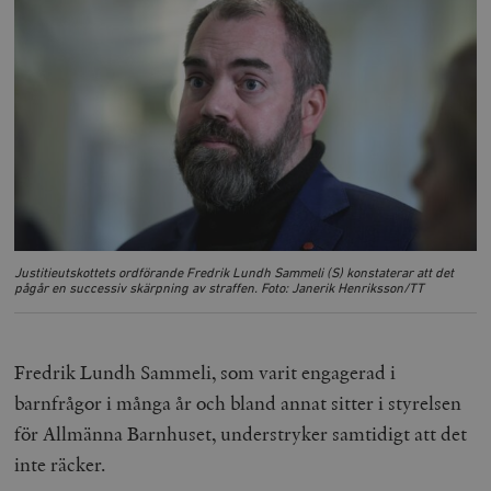
Inc.
m
.vimeo.com
Justitieutskottets ordförande Fredrik Lundh Sammeli (S) konstaterar att det
pågår en successiv skärpning av straffen. Foto: Janerik Henriksson/TT
Leverantör
Namn
Utgång
B
/ Domän
Leverantör /
Namn
Utgång
Beskrivning
_ga
Google LLC
1 år 1
D
Domän
Fredrik Lundh Sammeli, som varit engagerad i
.timbro.se
månad
a
U
YSC
Google LLC
Session
Denna cookie 
barnfrågor i många år och bland annat sitter i styrelsen
e
.youtube.com
av YouTube fö
G
spåra visning
för Allmänna Barnhuset, understryker samtidigt att det
a
inbäddade vi
a
inte räcker.
u
VISITOR_INFO1_LIVE
Google LLC
6
Denna cookie 
t
.youtube.com
månader
av Youtube fö
g