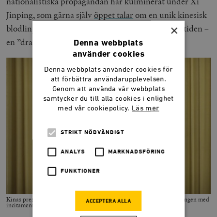
nationalistiska propagandan har kulminerat under Xi
Jinping, som gärna själv
öppet talar
om en unik kinesisk
×
blodlinje vilken sträcker sig tusentals år tillbaka i tiden –
en ”drakens ättlingar med svart hår och gul hud”.
Denna webbplats
använder cookies
Denna webbplats använder cookies för
att förbättra användarupplevelsen.
Genom att använda vår webbplats
samtycker du till alla cookies i enlighet
med vår cookiepolicy.
Läs mer
STRIKT NÖDVÄNDIGT
ANALYS
MARKNADSFÖRING
FUNKTIONER
Kinas president Xi Jinping försöker vända den demografiska utvecklingen med
ACCEPTERA ALLA
incitament och regleringar. Foto: Mark Schiefelbein/AP Photo