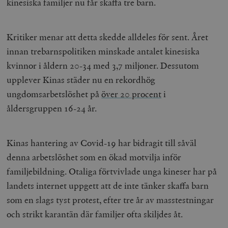
kinesiska familjer nu får skaffa tre barn.
Kritiker menar att detta skedde alldeles för sent. Året
innan trebarnspolitiken minskade antalet kinesiska
kvinnor i åldern 20-34 med 3,7 miljoner. Dessutom
upplever Kinas städer nu en rekordhög
ungdomsarbetslöshet på
över 20 procent
i
åldersgruppen 16-24 år.
Kinas hantering av Covid-19 har bidragit till såväl
denna arbetslöshet som en ökad motvilja inför
familjebildning. Otaliga förtvivlade unga kineser har på
landets internet uppgett att de inte tänker skaffa barn
som en slags tyst protest, efter tre år av masstestningar
och strikt karantän där familjer ofta skiljdes åt.