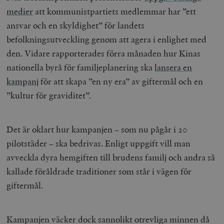
medier
att kommunistpartiets medlemmar har ”ett
ansvar och en skyldighet” för landets
befolkningsutveckling genom att agera i enlighet med
den. Vidare rapporterades förra månaden hur Kinas
nationella byrå för familjeplanering ska
lansera en
kampanj
för att skapa ”en ny era” av giftermål och en
”kultur för graviditet”.
Det är oklart hur kampanjen – som nu pågår i 20
pilotstäder – ska bedrivas. Enligt uppgift vill man
avveckla dyra hemgiften till brudens familj och andra så
kallade föråldrade traditioner som står i vägen för
giftermål.
Kampanjen väcker dock sannolikt otrevliga minnen då