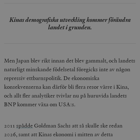
Kinas demografiska utveckling kommer förändra
landet i grunden.
_hjAbsoluteSessionInProgress
Hotjar Ltd
.timbro.se
m
Men Japan blev rikt innan det blev gammalt, och landets
naturligt minskande födelsetal föregicks inte av någon
repressiv ettbarnspolitik. De ekonomiska
konsekvenserna kan därför bli flera resor värre i Kina,
__cf_bm
Cloudflare
och allt fler analytiker tvivlar nu på huruvida landets
Inc.
m
.vimeo.com
BNP kommer växa om USA:s.
2011
spådde
Goldman Sachs att så skulle ske redan
2026, samt att Kinas ekonomi i mitten av detta