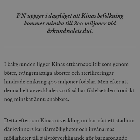
FN uppger i dagsläget att Kinas befolkning
kommer minska till 800 miljoner vid
århundradets slut.
I bakgrunden ligger Kinas ettbarnspolitik som genom
böter, tvångsmässiga aborter och steriliseringar
hindrade omkring
400 miljoner födslar
. Men efter att
denna helt avvecklades 2016 så har födelsetalen ironiskt
nog minskat ännu snabbare.
Detta eftersom Kinas utveckling nu har nått ett stadium
där kvinnors karriärmöjligheter och invånarnas
möjligheter till självförverkligande gör barnafödande