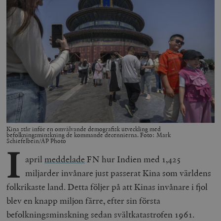
Kina står inför en omvälvande demografisk utveckling med
befolkningsminskning de kommande decennierna. Foto: Mark
Schiefelbein/AP Photo
I
april
meddelade
FN hur Indien med 1,425
miljarder invånare just passerat Kina som världens
folkrikaste land. Detta följer på att Kinas invånare i fjol
blev en knapp miljon färre, efter sin första
befolkningsminskning sedan svältkatastrofen 1961.