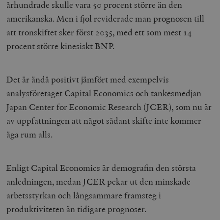
århundrade skulle vara 50 procent större än den
amerikanska. Men i fjol reviderade man prognosen till
att tronskiftet sker först 2035, med ett som mest 14
procent större kinesiskt BNP.
Leverantör
Namn
Utgång
B
/ Domän
Det är ändå positivt jämfört med exempelvis
Leverantör /
Namn
Utgång
Beskrivning
_ga
Google LLC
1 år 1
D
Domän
analysföretaget Capital Economics och tankesmedjan
.timbro.se
månad
a
U
YSC
Google LLC
Session
Denna cookie 
Japan Center for Economic Research (JCER), som nu är
e
.youtube.com
av YouTube fö
G
spåra visning
av uppfattningen att något sådant skifte inte kommer
a
inbäddade vi
a
äga rum alls.
u
VISITOR_INFO1_LIVE
Google LLC
6
Denna cookie 
t
.youtube.com
månader
av Youtube fö
g
hålla reda på
k
användarinst
i
för Youtube-v
Enligt Capital Economics är demografin den största
w
inbäddade i
a
webbplatser;
anledningen, medan JCER pekar ut den minskade
s
också avgör
f
webbplatsbe
arbetsstyrkan och långsammare framsteg i
w
använder den
eller gamla 
produktiviteten än tidigare prognoser.
_gid
Google LLC
1 dag
D
av Youtube-
.timbro.se
G
gränssnittet.