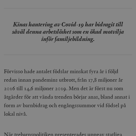
Kinas hantering av Covid-19 har bidragit till
såväl denna arbetslöshet som en ökad motvilja
inför familjebildning.
Förvisso hade antalet födslar minskat fyra år i följd
redan innan pandemins utbrott, från 17,8 miljoner år
2016 till 14,6 miljoner 2019. Men det är först nu som
åtgärder för att vända trenden börjar anas, bland annat i
form av barnbidrag och engångssummor vid födsel på
lokal nivå.
När trebarnspolitiken presenterades
uppgav statliga