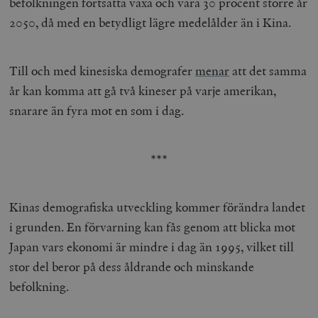
befolkningen fortsätta växa och vara 30 procent större år
.timbro.se
m
2050, då med en betydligt lägre medelålder än i Kina.
Till och med kinesiska demografer
menar
att det samma
år kan komma att gå två kineser på varje amerikan,
snarare än fyra mot en som i dag.
woocommerce_items_in_cart
Automattic
S
Inc.
timbro.se
***
wp_woocommerce_session_[abcdef0123456789]
timbro.se
2
Kinas demografiska utveckling kommer förändra landet
{32}
i grunden. En förvarning kan fås genom att blicka mot
__cf_bm
Cloudflare
Inc.
m
Japan vars ekonomi är mindre i dag än 1995, vilket till
.myfonts.net
stor del beror på dess åldrande och minskande
befolkning.