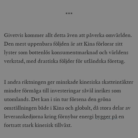
o
v
mailchimp_landing_site
Mailchimp
28 dagar
o
timbro.se
***
o
__cf_bm
Cloudflare
30
Denna cookie
_gat_UA-19195086-1
.timbro.se
54
D
Inc.
minuter
för att skilja
sekunder
c
.podbean.com
människor oc
G
Givetvis kommer allt detta även att påverka omvärlden.
Detta är förd
m
för webbplat
i
Den mest uppenbara följden är att Kina förlorar sitt
att göra gilti
i
rapporter o
e
lyster som bottenlös konsumentmarknad och världens
användningen
si
deras webbpl
_
verkstad, med drastiska följder för utländska företag.
a
_fbp
Meta
3
Används av F
s
Platform Inc.
månader
för att lever
p
.timbro.se
serie
t
reklamproduk
I andra riktningen ger minskade kinesiska skatteintäkter
såsom realti
_ga_YBG49SLCTY
.timbro.se
1 år 1
D
från
mindre förmåga till investeringar såväl inrikes som
månad
G
tredjepartsa
b
utomlands. Det kan i sin tur försena den gröna
vuid
Vimeo.com
1 år 1
Dessa kakor 
_hjSessionUser_675006
.timbro.se
1 år
Inc.
månad
av Vimeo-
omställningen både i Kina och globalt, då stora delar av
.vimeo.com
videospelare
_hjIncludedInSessionSample_675006
.timbro.se
2
webbplatser.
leveranskedjorna kring förnybar energi
bygger på
en
minuter
fortsatt stark kinesisk tillväxt.
_hjSession_675006
.timbro.se
30
minuter