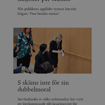
När publikens applåder tystnat återstår
frågan: Vem betalar notan?
S skäms inte för sin
dubbelmoral
Användandet av olika måttstockar har varit
ett återkommande tillvägagångssätt för