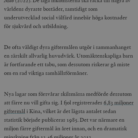
Mao
(2022). De låga inkomsterna ska räcka till några av
världens dyraste bostäder, samtidigt som
underutvecklad social välfärd innebär höga kostnader
för sjukvård och utbildning.
De ofta väldigt dyra giftermålen utgör i sammanhanget
en särskilt allvarlig huvudvärk. Utomäktenskapliga barn
är fortfarande ett tabu, som dessutom riskerar gå miste
om en rad viktiga samhällsförmåner.
Nya lagar som försvårar skilsmässa medförde dessutom
att färre nu vill gifta sig. I fjol registrerades
6,83 miljoner
giftermål
i Kina, vilket är det lägsta antalet sedan
statistik började publiceras 1985. Det var närmare en
miljon färre giftermål än året innan, och en dramatisk
minskning från 13,46 miljoner år 2013.