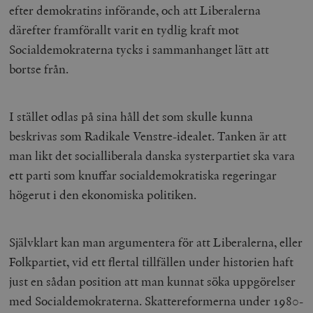
/ Domän
efter demokratins införande, och att Liberalerna
därefter framförallt varit en tydlig kraft mot
woocommerce_cart_hash
Automattic
S
Inc.
Socialdemokraterna tycks i sammanhanget lätt att
timbro.se
bortse från.
_hjFirstSeen
Hotjar Ltd
.timbro.se
m
I stället odlas på sina håll det som skulle kunna
beskrivas som Radikale Venstre-idealet. Tanken är att
man likt det socialliberala danska systerpartiet ska vara
ett parti som knuffar socialdemokratiska regeringar
högerut i den ekonomiska politiken.
woocommerce_items_in_cart
Automattic
S
Självklart kan man argumentera för att Liberalerna, eller
Inc.
timbro.se
Folkpartiet, vid ett flertal tillfällen under historien haft
just en sådan position att man kunnat söka uppgörelser
med Socialdemokraterna. Skattereformerna under 1980-
wp_woocommerce_session_[abcdef0123456789]
timbro.se
2
{32}