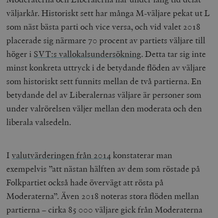
b
väljarkår. Historiskt sett har många M-väljare pekat ut L
vuid
Vimeo.com
1 år 1
Dessa kakor 
_hjSessionUser_675006
.timbro.se
1 år
Inc.
månad
av Vimeo-
som näst bästa parti och vice versa, och vid valet 2018
.vimeo.com
videospelare
_hjIncludedInSessionSample_675006
.timbro.se
2
webbplatser.
minuter
placerade sig närmare 70 procent av partiets väljare till
_hjSession_675006
.timbro.se
30
höger i
SVT:s vallokalsundersökning
. Detta tar sig inte
minuter
minst konkreta uttryck i de betydande flöden av väljare
som historiskt sett funnits mellan de två partierna. En
betydande del av Liberalernas väljare är personer som
under valrörelsen väljer mellan den moderata och den
liberala valsedeln.
I
valutvärderingen från 2014
konstaterar man
exempelvis ”att nästan hälften av dem som röstade på
Folkpartiet också hade övervägt att rösta på
Moderaterna”. Även 2018 noteras stora flöden mellan
partierna – cirka 85 000 väljare gick från Moderaterna