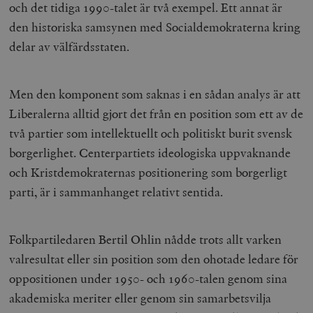
och det tidiga 1990-talet är två exempel. Ett annat är
__cf_bm
Cloudflare
den historiska samsynen med Socialdemokraterna kring
Inc.
m
.myfonts.net
delar av välfärdsstaten.
Men den komponent som saknas i en sådan analys är att
Liberalerna alltid gjort det från en position som ett av de
två partier som intellektuellt och politiskt burit svensk
borgerlighet. Centerpartiets ideologiska uppvaknande
_hjAbsoluteSessionInProgress
Hotjar Ltd
och Kristdemokraternas positionering som borgerligt
.timbro.se
m
parti, är i sammanhanget relativt sentida.
Folkpartiledaren Bertil Ohlin nådde trots allt varken
valresultat eller sin position som den ohotade ledare för
oppositionen under 1950- och 1960-talen genom sina
akademiska meriter eller genom sin samarbetsvilja
__cf_bm
Cloudflare