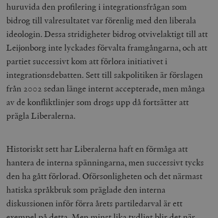
huruvida den profilering i integrationsfrågan som
bidrog till valresultatet var förenlig med den liberala
ideologin. Dessa stridigheter bidrog otvivelaktigt till att
Leijonborg inte lyckades förvalta framgångarna, och att
partiet successivt kom att förlora initiativet i
integrationsdebatten. Sett till sakpolitiken är förslagen
från 2002 sedan länge internt accepterade, men många
av de konfliktlinjer som drogs upp då fortsätter att
prägla Liberalerna.
Historiskt sett har Liberalerna haft en förmåga att
hantera de interna spänningarna, men successivt tycks
den ha gått förlorad. Oförsonligheten och det närmast
hatiska språkbruk som präglade den interna
diskussionen inför förra årets partiledarval är ett
exempel på detta. Men minst lika tydligt blir det när