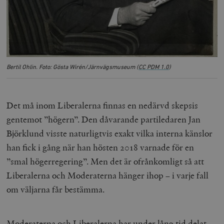
hålla reda på
k
användarinst
i
för Youtube-v
w
inbäddade i
a
webbplatser;
s
också avgör
f
webbplatsbe
w
använder den
eller gamla 
_gid
Google LLC
1 dag
D
av Youtube-
Bertil Ohlin. Foto: Gösta Wirén/Järnvägsmuseum (
CC PDM 1.0
)
.timbro.se
G
gränssnittet.
o
v
mailchimp_landing_site
Mailchimp
28 dagar
o
timbro.se
o
Det må inom Liberalerna finnas en nedärvd skepsis
__cf_bm
Cloudflare
30
Denna cookie
_gat_UA-19195086-1
.timbro.se
54
D
Inc.
minuter
för att skilja
gentemot ”högern”. Den dåvarande partiledaren Jan
sekunder
c
.podbean.com
människor oc
G
Detta är förd
Björklund visste naturligtvis exakt vilka interna känslor
m
för webbplat
i
att göra gilti
han fick i gång när han hösten 2018 varnade för en
i
rapporter o
e
användningen
”smal högerregering”. Men det är ofrånkomligt så att
si
deras webbpl
_
Liberalerna och Moderaterna hänger ihop – i varje fall
a
_fbp
Meta
3
Används av F
s
Platform Inc.
månader
för att lever
om väljarna får bestämma.
p
.timbro.se
serie
t
reklamproduk
såsom realti
_ga_YBG49SLCTY
.timbro.se
1 år 1
D
från
månad
G
Moderaterna och Liberalerna har under lång tid delat
tredjepartsa