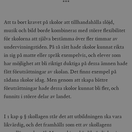
***
Strikt nödvändiga kakor tillåter
kärnwebbplatsfunktioner som användarinloggning
och kontohantering. Webbplatsen kan inte användas
Att ta bort kravet på skolor att tillhandahålla slöjd,
ordentligt utan strikt nödvändiga cookies.
musik och bild borde kombineras med större flexibilitet
Leverantör
Namn
U
/ Domän
för skolorna att själva bestämma över fler timmar av
woocommerce_cart_hash
Automattic
S
undervisningstiden. På så sätt hade skolor kunnat rikta
Inc.
timbro.se
in sig på matte eller språk exempelvis, och elever som
har möjlighet att bli riktigt duktiga på dessa ämnen hade
fått förutsättningar av skolan. Det finns exempel på
_hjFirstSeen
Hotjar Ltd
sådana skolor idag. Men genom att skapa bättre
.timbro.se
m
förutsättningar hade dessa skolor kunnat bli fler, och
funnits i större delar av landet.
I 1 kap 9 § skollagen står det att utbildningen ska vara
likvärdig, och det framhålls som ett av skollagens