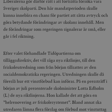
Liberalerna gör därför rätt i att fortsätta försöka vara
Sveriges skolparti. Den här mandatperioden skulle
kunna innebära en chans för partiet att sätta avtryck och
göra betydande förändringar av skolans innehåll. Men
de förändringar som regeringen signalerar är små, eller
går i fel riktning.
Efter valet förhandlade Tidöpartierna om
tilläggsdirektiv, det vill säga nya riktlinjer, till den
friskoleutredning som från början tillsattes av den
socialdemokratiska regeringen. Utredningen skulle då
föreslå hur ett vinstförbud kan införas. På en pressträff i
början av juli presenterade skolminister Lotta Edholm
(L) de nya riktlinjerna. Hon kallade det att göra en
”
helrenovering av friskolesystemet”. Bland annat ska
utredaren lämna flera förslag om förbud mot vinstuttag