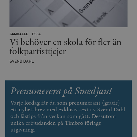
SAMHÄLLE
ESSÄ
Vi behöver en skola för fler än
folkpartisttjejer
SVEND DAHL
Prenumerera på Smedjan!
Varje lördag får du som prenumerant (gratis)
ett nyhetsbrev med exklusiv text av Svend Dahl
och lästips från veckan som gått. Dessutom
unika erbjudanden på Timbro förlags
utgivning.