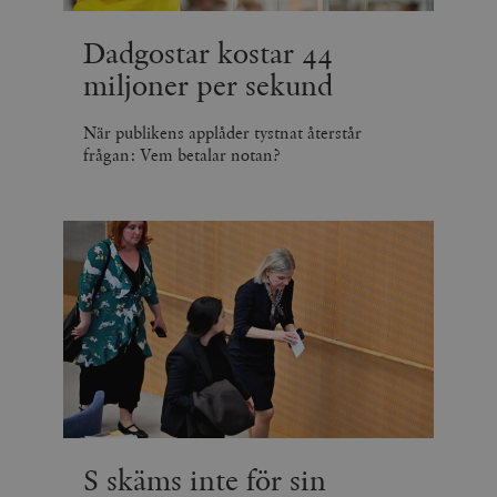
Dadgostar kostar 44
miljoner per sekund
När publikens applåder tystnat återstår
frågan: Vem betalar notan?
S skäms inte för sin