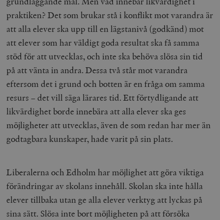
grundläggande mål. Men vad innebär likvärdighet i
woocommerce_items_in_cart
Automattic
S
Inc.
praktiken? Det som brukar stå i konflikt mot varandra är
timbro.se
att alla elever ska upp till en lägstanivå (godkänd) mot
att elever som har väldigt goda resultat ska få samma
wp_woocommerce_session_[abcdef0123456789]
timbro.se
2
stöd för att utvecklas, och inte ska behöva slösa sin tid
{32}
på att vänta in andra. Dessa två står mot varandra
__cf_bm
Cloudflare
Inc.
m
eftersom det i grund och botten är en fråga om samma
.myfonts.net
resurs – det vill säga lärares tid. Ett förtydligande att
likvärdighet borde innebära att alla elever ska ges
möjligheter att utvecklas, även de som redan har mer än
godtagbara kunskaper, hade varit på sin plats.
Liberalerna och Edholm har möjlighet att göra viktiga
_hjAbsoluteSessionInProgress
Hotjar Ltd
.timbro.se
m
förändringar av skolans innehåll. Skolan ska inte hålla
elever tillbaka utan ge alla elever verktyg att lyckas på
sina sätt. Slösa inte bort möjligheten på att försöka