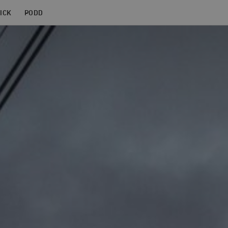
ICK
PODD