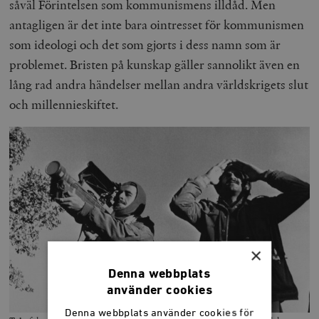
såväl Förintelsen som kommunismens illdåd. Men
antagligen är det inte bara ointresset för kommunismen
som ideologi och det som gjorts i dess namn som är
problemet. Bristen på kunskap gäller sannolikt även en
lång rad andra händelser mellan andra världskrigets slut
och millennieskiftet.
×
Denna webbplats
använder cookies
Denna webbplats använder cookies för