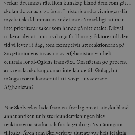
verkar det finnas rätt liten kunskap bland dem som gått i
skolan de senaste 20 åren. I historieundervisningen där
woocommerce_items_in_cart
Automattic
S
Inc.
mycket ska klämmas in är det inte så märkligt att man
timbro.se
inte prioriterar saker som hände på nittiotalet. Likväl
riskerar det att missa viktiga förklaringsfaktorer till den
wp_woocommerce_session_[abcdef0123456789]
timbro.se
2
tid vi lever i i dag, som exempelvis att reaktionerna på
{32}
Sovjetunionens invasion av Afghanistan var helt
__cf_bm
Cloudflare
Inc.
m
centrala för al-Qaidas framväxt. Om nästan 90 procent
.myfonts.net
av svenska skolungdomar inte kände till Gulag, hur
många tror ni känner till att Sovjet invaderade
Afghanistan?
När Skolverket lade fram ett förslag om att stryka bland
annat antiken ur historieundervisningen blev
_hjAbsoluteSessionInProgress
Hotjar Ltd
.timbro.se
m
reaktionerna starka och förslaget drog så småningom
tillbaka. Även som Skolverkets slutsats var helt felaktig