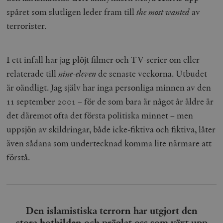
spåret som slutligen leder fram till
the most wanted
av
terrorister.
I ett infall har jag plöjt filmer och TV-serier om eller
relaterade till
nine-eleven
de senaste veckorna. Utbudet
är oändligt. Jag själv har inga personliga minnen av den
11 september 2001 – för de som bara är något år äldre är
det däremot ofta det första politiska minnet – men
uppsjön av skildringar, både icke-fiktiva och fiktiva, låter
även sådana som undertecknad komma lite närmare att
förstå.
Den islamistiska terrorn har utgjort den
stora hotbilden och präglat oss som växt upp