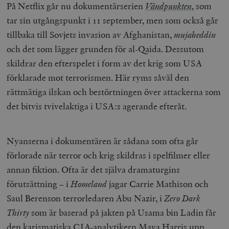
På Netflix går nu dokumentärserien
Vändpunkten
, som
tar sin utgångspunkt i 11 september, men som också går
tillbaka till Sovjets invasion av Afghanistan,
mujaheddin
och det som lägger grunden för al-Qaida. Dessutom
skildrar den efterspelet i form av det krig som USA
förklarade mot terrorismen. Här ryms såväl den
rättmätiga ilskan och bestörtningen över attackerna som
det bitvis tvivelaktiga i USA:s agerande efteråt.
Nyanserna i dokumentären är sådana som ofta går
förlorade när terror och krig skildras i spelfilmer eller
annan fiktion. Ofta är det själva dramaturgins
förutsättning – i
Homeland
jagar Carrie Mathison och
Saul Berenson terrorledaren Abu Nazir, i
Zero Dark
Thirty
som är baserad på jakten på Usama bin Ladin får
den karismatiska CIA-analytikern Maya Harris upp