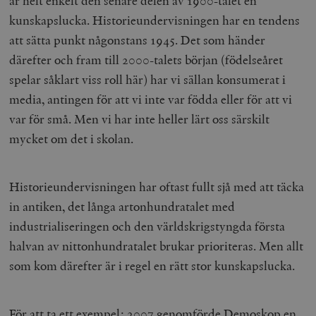
är helt enkelt den senare delen av 1900-talet en
kunskapslucka. Historieundervisningen har en tendens
att sätta punkt någonstans 1945. Det som händer
därefter och fram till 2000-talets början (födelseåret
spelar såklart viss roll här) har vi sällan konsumerat i
media, antingen för att vi inte var födda eller för att vi
var för små. Men vi har inte heller lärt oss särskilt
mycket om det i skolan.
Historieundervisningen har oftast fullt sjå med att täcka
in antiken, det långa artonhundratalet med
industrialiseringen och den världskrigstyngda första
halvan av nittonhundratalet brukar prioriteras. Men allt
som kom därefter är i regel en rätt stor kunskapslucka.
För att ta ett exempel: 2007 genomförde Demoskop en