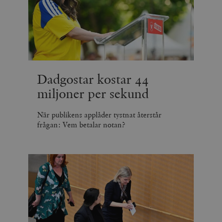
Dadgostar kostar 44
miljoner per sekund
När publikens applåder tystnat återstår
frågan: Vem betalar notan?