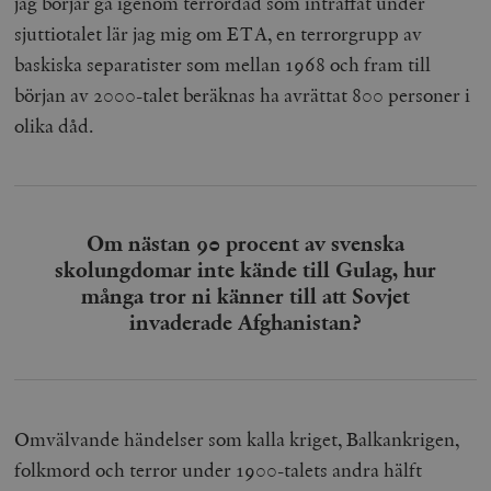
jag börjar gå igenom terrordåd som inträffat under
Marknadsföring
Funktioner
sjuttiotalet lär jag mig om ETA, en terrorgrupp av
baskiska separatister som mellan 1968 och fram till
Strikt nödvändiga kakor tillåter
kärnwebbplatsfunktioner som användarinloggning
början av 2000-talet beräknas ha avrättat 800 personer i
och kontohantering. Webbplatsen kan inte användas
ordentligt utan strikt nödvändiga cookies.
olika dåd.
Leverantör
Namn
U
/ Domän
woocommerce_cart_hash
Automattic
S
Inc.
timbro.se
Om nästan 90 procent av svenska
skolungdomar inte kände till Gulag, hur
många tror ni känner till att Sovjet
_hjFirstSeen
Hotjar Ltd
invaderade Afghanistan?
.timbro.se
m
Omvälvande händelser som kalla kriget, Balkankrigen,
folkmord och terror under 1900-talets andra hälft