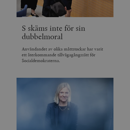
S skäms inte för sin
dubbelmoral
Användandet av olika måttstockar har varit
ett återkommande tillvägagångssätt för
Socialdemokraterna.