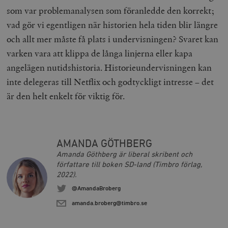
som var problemanalysen som föranledde den korrekt;
vad gör vi egentligen när historien hela tiden blir längre
och allt mer måste få plats i undervisningen? Svaret kan
varken vara att klippa de långa linjerna eller kapa
angelägen nutidshistoria. Historieundervisningen kan
__cf_bm
Cloudflare
Inc.
m
inte delegeras till Netflix och godtyckligt intresse – det
.vimeo.com
är den helt enkelt för viktig för.
AMANDA GÖTHBERG
Amanda Göthberg är liberal skribent och
författare till boken SD-land (Timbro förlag,
2022).
@AmandaBroberg
amanda.broberg@timbro.se
Leverantör
Namn
Utgång
B
/ Domän