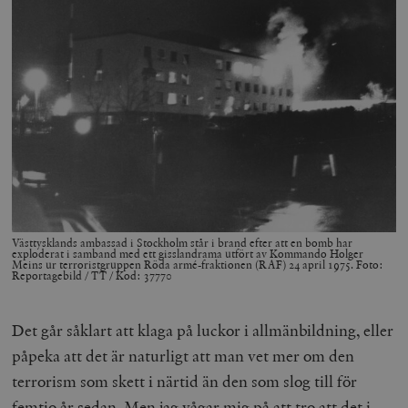
Västtysklands ambassad i Stockholm står i brand efter att en bomb har
exploderat i samband med ett gisslandrama utfört av Kommando Holger
Meins ur terroristgruppen Röda armé-fraktionen (RAF) 24 april 1975. Foto:
Reportagebild / TT / Kod: 37770
Det går såklart att klaga på luckor i allmänbildning, eller
påpeka att det är naturligt att man vet mer om den
terrorism som skett i närtid än den som slog till för
femtio år sedan. Men jag vågar mig på att tro att det i