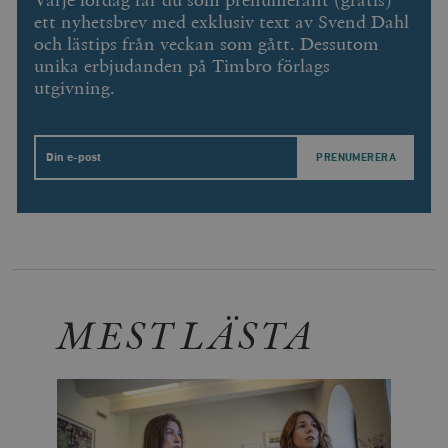
Varje lördag får du som prenumerant (gratis)
ett nyhetsbrev med exklusiv text av Svend Dahl
och lästips från veckan som gått. Dessutom
unika erbjudanden på Timbro förlags
utgivning.
Email
MEST LÄSTA