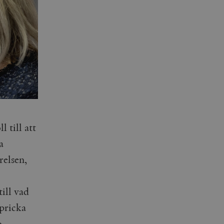
 till att
a
relsen,
ill vad
 pricka
o