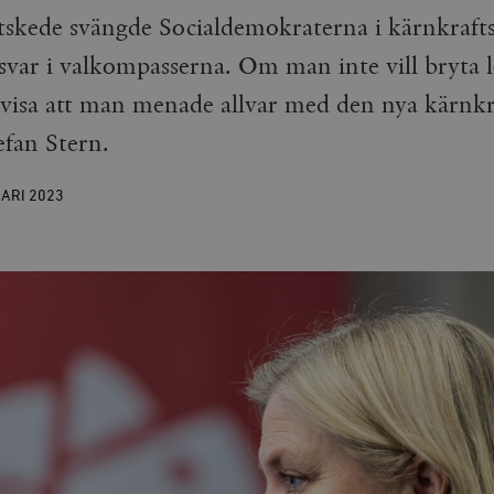
lutskede svängde Socialdemokraterna i kärnkraft
svar i valkompasserna. Om man inte vill bryta lö
 visa att man menade allvar med den nya kärnkr
tefan Stern.
UARI
2023