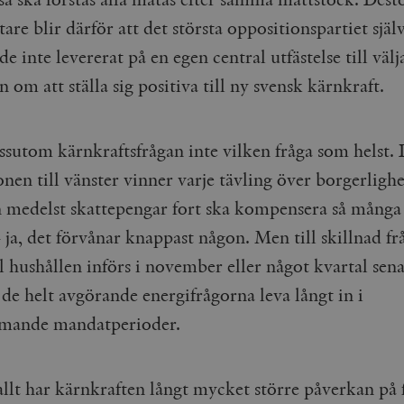
tare blir därför att det största oppositionspartiet själ
de inte levererat på en egen central utfästelse till väl
 om att ställa sig positiva till ny svensk kärnkraft.
ssutom kärnkraftsfrågan inte vilken fråga som helst. 
onen till vänster vinner varje tävling över borgerlig
en medelst skattepengar fort ska kompensera så mång
 ja, det förvånar knappast någon. Men till skillnad f
ll hushållen införs i november eller något kvartal sena
e helt avgörande energifrågorna leva långt in i
mande mandatperioder.
llt har kärnkraften långt mycket större påverkan på