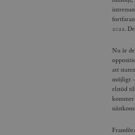
intressan
fortfaran
2022. Den
Nu är de
oppositi
att stat
möjligt –
elstöd ti
kommer d
nästkom
Framföra