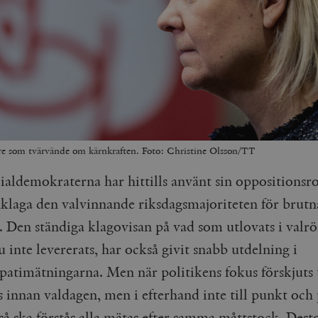
re som tvärvände om kärnkraften. Foto: Christine Olsson/TT
ialdemokraterna har hittills använt sin oppositionsroll
klaga den valvinnande riksdagsmajoriteten för brutn
. Den ständiga klagovisan på vad som utlovats i valrö
inte levererats, har också givit snabb utdelning i
patimätningarna. Men när politikens fokus förskjuts t
s innan valdagen, men i efterhand inte till punkt och
, så ska förstås alla mätas efter samma måttstock. Dest