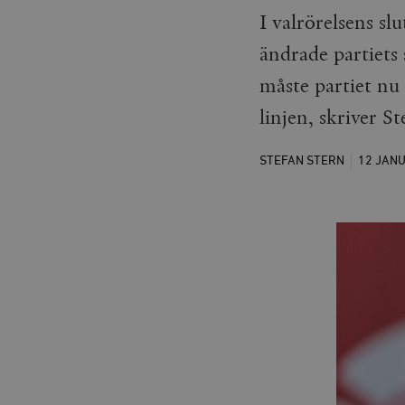
I valrörelsens s
ändrade partiets 
måste partiet nu
linjen, skriver S
STEFAN STERN
12 JAN