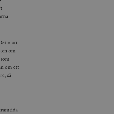
vt
jarna
Detta att
heten om
a som
rån om ett
re, så
 framtida