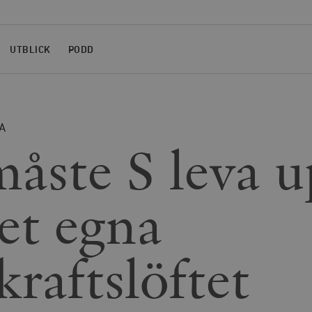
UTBLICK
PODD
A
åste S leva 
det egna
kraftslöftet