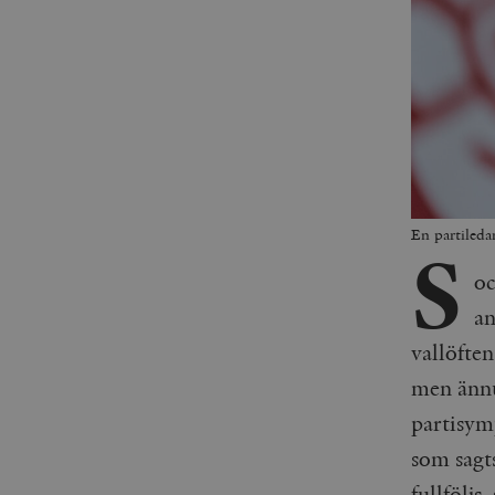
En partileda
S
oc
an
vallöften
men ännu 
partisym
som sagt
fullföljs