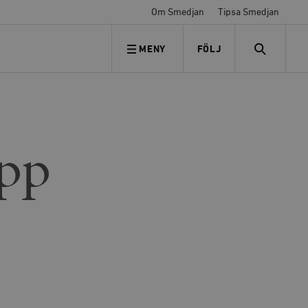
Om Smedjan
Tipsa Smedjan
MENY
FÖLJ
FÖLJ OSS
SEARCH
upp