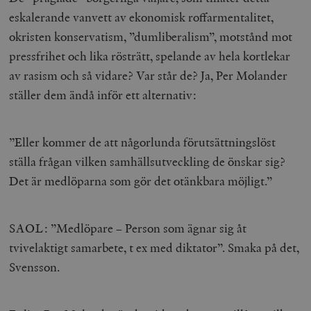
eskalerande vanvett av ekonomisk roffarmentalitet,
okristen konservatism, ”dumliberalism”, motstånd mot
pressfrihet och lika rösträtt, spelande av hela kortlekar
av rasism och så vidare? Var står de? Ja, Per Molander
_hjAbsoluteSessionInProgress
Hotjar Ltd
ställer dem ändå inför ett alternativ:
.timbro.se
m
”Eller kommer de att någorlunda förutsättningslöst
ställa frågan vilken samhällsutveckling de önskar sig?
Det är medlöparna som gör det otänkbara möjligt.”
SAOL: ”Medlöpare – Person som ägnar sig åt
__cf_bm
Cloudflare
Inc.
m
tvivelaktigt samarbete, t ex med diktator”. Smaka på det,
.vimeo.com
Svensson.