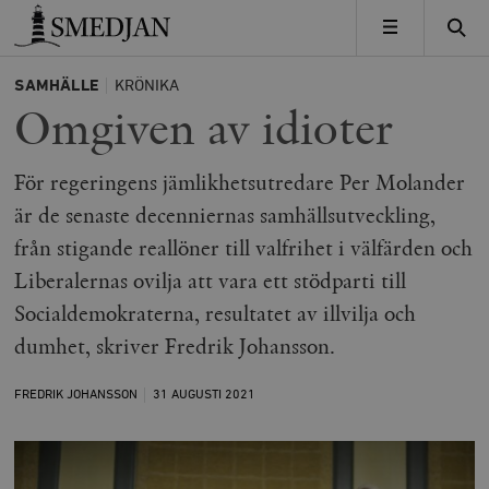
Timbro
MENY
SAMHÄLLE
KRÖNIKA
Omgiven av idioter
För regeringens jämlikhetsutredare Per Molander
är de senaste decenniernas samhällsutveckling,
från stigande reallöner till valfrihet i välfärden och
Liberalernas ovilja att vara ett stödparti till
Socialdemokraterna, resultatet av illvilja och
dumhet, skriver Fredrik Johansson.
FREDRIK JOHANSSON
31 AUGUSTI
2021