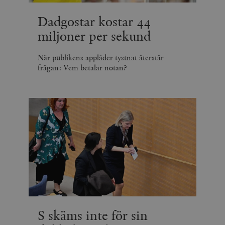
Dadgostar kostar 44
miljoner per sekund
När publikens applåder tystnat återstår
frågan: Vem betalar notan?
S skäms inte för sin