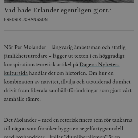
Vad hade Erlander egentligen gjort?
FREDRIK JOHANSSON
När Per Molander – långvarig ämbetsman och statlig
jämlikhetsutredare – lägger ut texten i en höggradigt
konspirationsteoretisk artikel på
Dagens Nyheters
kultursida
handlar det om historien. Om hur en
kombination av naivitet, illvilja och utstuderad dumhet
drivit fram liberala samhällsförändringar som gjort vårt
samhälle sämre.
Det Molander – med en retorisk finess som för tankarna
till någon som försöker bygga en segelfartygsmodell
med boxhandskar – kallar ”dumliberalismen” är en