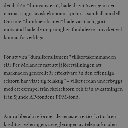
detalj från ”dumvänstern”, hade drivit Sverige in i en
närmast jugoslavisk ekonomiskpolitisk samhällsmodell.
Om inte ”dumliberalismen” hade varit och gjort
motstånd hade de ursprungliga fondidéerna mycket väl
kunnat förverkligas.
För att visa ”dumliberalismens” tillkortakommanden
slår Per Molander fast att [f]öreställningen att
marknaden generellt är effektivare än den offentliga
sektorn har visat sig felaktig” – vilket sedan underbyggs
med ett exempel från skolsektorn och från avkastningen
från Sjunde AP-fondens PPM-fond.
Andra liberala reformer de senaste trettio-fyrtio åren –
kreditavregleringen, avregleringen av telemarknaden