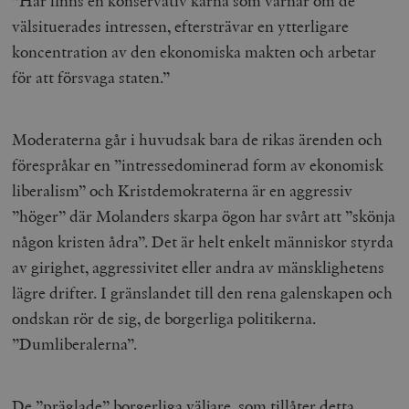
”Här finns en konservativ kärna som värnar om de
välsituerades intressen, eftersträvar en ytterligare
_hjFirstSeen
Hotjar Ltd
.timbro.se
m
koncentration av den ekonomiska makten och arbetar
för att försvaga staten.”
Moderaterna går i huvudsak bara de rikas ärenden och
förespråkar en ”intressedominerad form av ekonomisk
liberalism” och Kristdemokraterna är en aggressiv
woocommerce_items_in_cart
Automattic
S
”höger” där Molanders skarpa ögon har svårt att ”skönja
Inc.
timbro.se
någon kristen ådra”. Det är helt enkelt människor styrda
av girighet, aggressivitet eller andra av mänsklighetens
lägre drifter. I gränslandet till den rena galenskapen och
wp_woocommerce_session_[abcdef0123456789]
timbro.se
2
{32}
ondskan rör de sig, de borgerliga politikerna.
__cf_bm
Cloudflare
”Dumliberalerna”.
Inc.
m
.myfonts.net
De ”präglade” borgerliga väljare, som tillåter detta