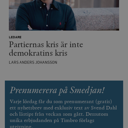
LEDARE
Partiernas kris är inte
Leverantör
Namn
Utgång
B
/ Domän
demokratins kris
Leverantör /
Namn
Utgång
Beskrivning
_ga
Google LLC
1 år 1
D
Domän
.timbro.se
månad
a
LARS ANDERS JOHANSSON
U
YSC
Google LLC
Session
Denna cookie 
e
.youtube.com
av YouTube fö
G
spåra visning
a
inbäddade vi
a
u
Prenumerera på Smedjan!
VISITOR_INFO1_LIVE
Google LLC
6
Denna cookie 
t
.youtube.com
månader
av Youtube fö
g
hålla reda på
k
användarinst
Varje lördag får du som prenumerant (gratis)
i
för Youtube-v
w
ett nyhetsbrev med exklusiv text av Svend Dahl
inbäddade i
a
webbplatser;
och lästips från veckan som gått. Dessutom
s
också avgör
f
webbplatsbe
unika erbjudanden på Timbro förlags
w
använder den
utgivning.
eller gamla 