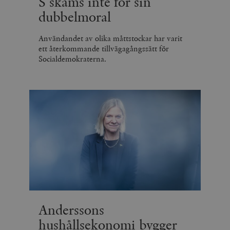
S skäms inte för sin
dubbelmoral
Användandet av olika måttstockar har varit
ett återkommande tillvägagångssätt för
Socialdemokraterna.
Anderssons
hushållsekonomi bygger