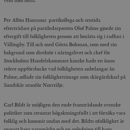
vem som helst.
Per Albin Hanssons partikollega och sentida
efterträdare på partiledarposten Olof Palme gjorde sin
eftergift till folkligheten genom att bosätta sig i radhus i
Vällingby. Till och med Gösta Bohman, som med sin
bakgrund som direktör i näringslivet och chef för
Stockholms Handelskammare kanske hade en ännu
större uppförsbacke vad folkligheten anbelangar än
Palme, odlade sin folklighetsimage som skärgårdskarl på
Sundskär utanför Norrtälje.
Carl Bildt är möjligen den ende framträdande svenske
politiker som struntat högaktningsfullt i att försöka vara
folklig och kommit undan med det. Bildts ofolklighet är
snarast hans varumärke och en anledning till hans