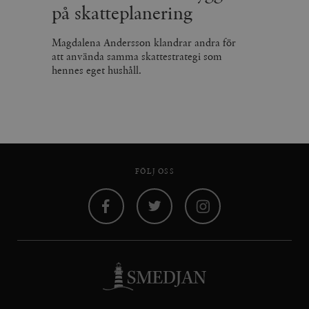
på skatteplanering
Magdalena Andersson klandrar andra för
att använda samma skattestrategi som
hennes eget hushåll.
FÖLJ OSS
Facebook
Twitter
Instagram