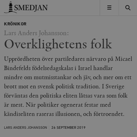
Timbro
MENY
KRÖNIKOR
Lars Anders Johansson:
Overklighetens folk
Upprördheten över partiledares närvaro på Micael
Bindefelds födelsedagskalas i Israel handlar
mindre om mutmisstankar och jäv, och mer om ett
brott mot en svensk politisk tradition. I Sverige
förväntas den politiska eliten låtsas vara som folk
är mest. När politiker ogenerat festar med
kändiseliten raseras illusionen, och förtroendet.
LARS ANDERS JOHANSSON
26 SEPTEMBER
2019