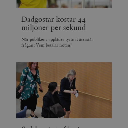
Dadgostar kostar 44
miljoner per sekund
När publikens applåder tystnat återstår
frågan: Vem betalar notan?