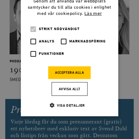
Genom att använda vår webbplats
samtycker du till alla cookies i enlighet
med vår cookiepolicy.
Läs mer
STRIKT NÖDVÄNDIGT
ANALYS
MARKNADSFÖRING
FUNKTIONER
PODDAR
190: Enpartistaten
ACCEPTERA ALLA
SMEDJANPODDEN
AVVISA ALLT
Prenumerera på Smedjan!
VISA DETALJER
Varje lördag får du som prenumerant (gratis)
ett nyhetsbrev med exklusiv text av Svend Dahl
Strikt nödvändigt
Analys
och lästips från veckan som gått. Dessutom
Marknadsföring
Funktioner