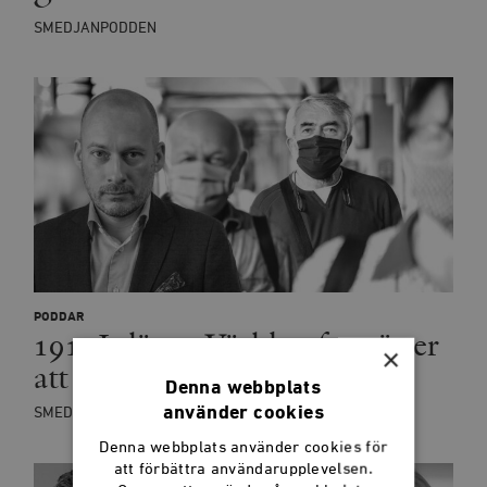
SMEDJANPODDEN
PODDAR
191: Inläst – Världen fortsätter
×
att vara galen
Denna webbplats
använder cookies
SMEDJANPODDEN
Denna webbplats använder cookies för
att förbättra användarupplevelsen.