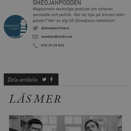
SMEDJANPODDEN
Magasinets veckoliga podcast om nyheter,
samhälle och politik. Har du tips på ämnen eller
gäster? Hör av dig till Smedjans redaktion!
@SmedjanTimbro
smedjan@timbro.se
070 29 29 025
Dela artikeln
LÄS MER