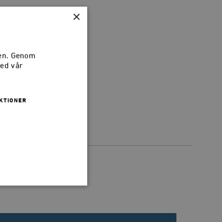
×
k. Har du tips
sen. Genom
med vår
KTIONER
 inte användas ordentligt