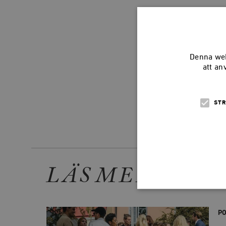
Denna web
att an
STR
Dela arti
LÄS MER
P
Strikt nödvändiga kakor ti