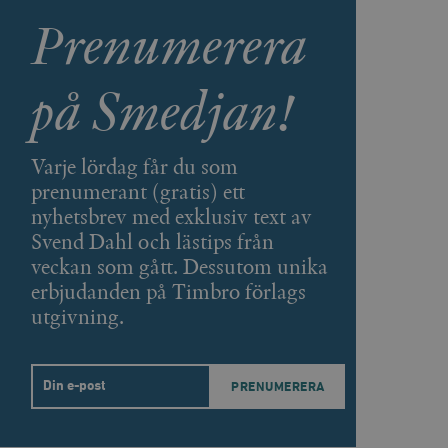
Prenumerera
agnens innehåll / data
på Smedjan!
påra början av
essioner. Den innehåller
Varje lördag får du som
prenumerant (gratis) ett
agnens innehåll / data
nyhetsbrev med exklusiv text av
Svend Dahl och lästips från
veckan som gått. Dessutom unika
erbjudanden på Timbro förlags
ellan människor och bots.
ör att göra giltiga
utgivning.
webbplats.
påra början av
essioner. Den innehåller
Email
ellan människor och bots.
ör att göra giltiga
webbplats.