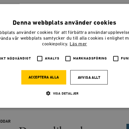
SMEDJANPODDEN
Denna webbplats använder cookies
Magasinets veckoliga podcast om nyheter, samhälle och politi
på ämnen eller gäster? Hör av dig till Smedjans redaktion!
bplats använder cookies för att förbättra användarupplevel
vända vår webbplats samtycker du till alla cookies i enlighet 
@SmedjanTimbro
smedjan@timbro.se
070 29 29 025
cookiepolicy.
Läs mer
IKT NÖDVÄNDIGT
ANALYS
MARKNADSFÖRING
FUN
keln
ACCEPTERA ALLA
AVVISA ALLT
VISA DETALJER
Strikt nödvändigt
Analys
Marknadsföring
Funktioner
ODDAR
llåter kärnwebbplatsfunktioner som användarinloggning och kontohantering. Webbplatsen kan