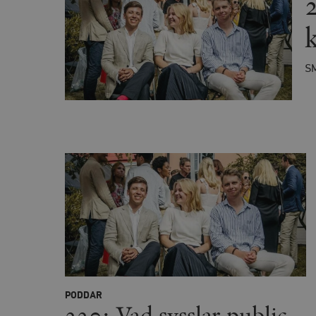
utan strikt nödvändiga cook
Namn
woocommerce_cart_has
S
_hjFirstSeen
woocommerce_items_in_
wp_woocommerce_sessio
{32}
__cf_bm
_hjAbsoluteSessionInPr
__cf_bm
PODDAR
220: Vad sysslar public