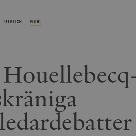
UTBLICK
PODD
 Houellebecq
skräniga
iledardebatter