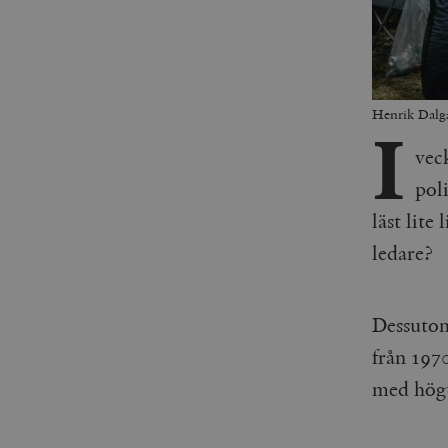
Henrik Dalga
I
vec
poli
läst lite
ledare?
Dessutom
från 1970
med hög