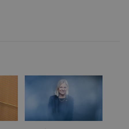
inbäddade videor.
rsal Analytics - vilket är
lystjänst. Denna cookie
t tilldela ett
ierare. Den ingår i varje
darinställningar för
t beräkna besökar-,
öra om
pporterna.
 av Youtube-gränssnittet.
agrar och uppdaterar ett
r att räkna och spåra
s. Detta är fördelaktigt
 av Google Analytics, där
gen av deras webbplats.
dentitetsnumret för
är en variant av _gat-kakan
registreras av Google på
ter, såsom realtidsbud
t bevara
r.