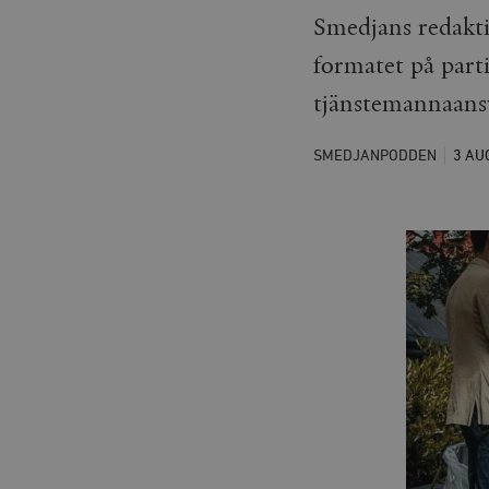
Smedjans redakti
formatet på part
tjänstemannaans
SMEDJANPODDEN
3 AU