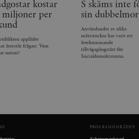
dgostar kostar
S skäms inte f
.timbro.se
30
minuter
 miljoner per
sin dubbelmor
kund
Användandet av olika
måttstockar har varit ett
publikens applåder
återkommande
nat återstår frågan: Vem
tillvägagångssätt för
lar notan?
Socialdemokraterna.
RO
PROGRAMOMRÅDEN