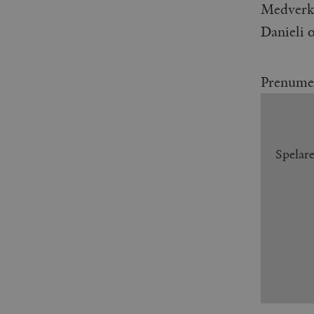
Medverka
Danieli 
Prenume
Spelar