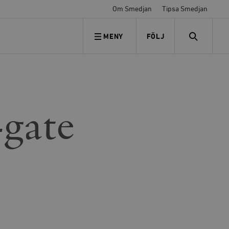
Om Smedjan
Tipsa Smedjan
MENY
FÖLJ
FÖLJ OSS
SEARCH
-gate