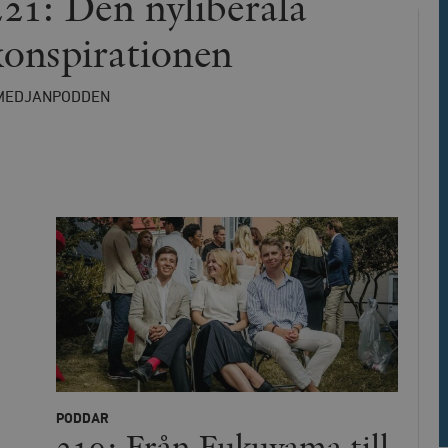
221: Den nyliberala
ies.
konspirationen
Leverantör
Utgång
Beskrivning
/ Domän
h
Automattic
Session
Hjälper WooCommerce att avgöra när v
Inc.
ändras.
MEDJANPODDEN
timbro.se
Hotjar Ltd
30
Cookien är inställd så att Hotjar kan s
.timbro.se
minuter
användarens resa för ett totalt antal s
ingen identifierbar information.
cart
Automattic
Session
Hjälper WooCommerce att avgöra när v
Inc.
ändras.
timbro.se
n_[abcdef0123456789]
timbro.se
2 dagar
Cloudflare
30
Denna cookie används för att skilja m
Inc.
minuter
Detta är fördelaktigt för webbplatsen f
.myfonts.net
rapporter om användningen av deras 
ogress
Hotjar Ltd
30
Cookien är inställd så att Hotjar kan s
.timbro.se
minuter
användarens resa för ett totalt antal s
ingen identifierbar information.
Cloudflare
30
Denna cookie används för att skilja m
PODDAR
Inc.
minuter
Detta är fördelaktigt för webbplatsen f
219: Från Fukuyama till
.vimeo.com
rapporter om användningen av deras 