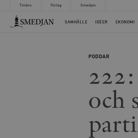
Timbro
Förlag
Smedjan
Timbro
SAMHÄLLE
IDÉER
EKONOMI
PODDAR
222:
och 
part