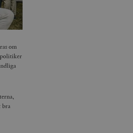
eras om
 politiker
andliga
terna,
t bra