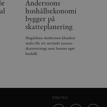
ör
Anderssons
al
hushållsekonomi
bygger på
skatteplanering
Magdalena Andersson klandrar
andra för att använda samma
skattestrategi som hennes eget
hushåll.
FÖLJ OSS