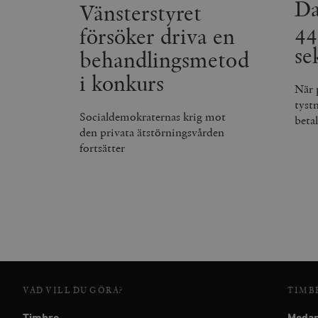
Da
Vänsterstyret
_hjSession_675006
44
försöker driva en
se
behandlingsmetod
i konkurs
När 
tyst
Socialdemokraternas krig mot
beta
den privata ätstörningsvården
fortsätter
VAD VILL DU GÖRA?
TIMB