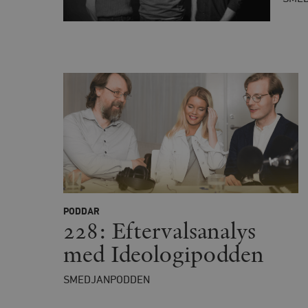
woocommerce_cart_has
_hjFirstSeen
woocommerce_items_in_
wp_woocommerce_sessio
{32}
__cf_bm
_hjAbsoluteSessionInPr
PODDAR
228: Eftervalsanalys
__cf_bm
med Ideologipodden
SMEDJANPODDEN