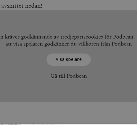
 avsnittet nedan!
en kräver godkännande av tredjepartscookies för Podbean
att visa spelaren godkänner du
villkoren
från Podbean
Visa spelare
Gå till Podbean
SMEDJANPODDEN
Magasinets veckoliga podcast om nyheter, samhälle och politi