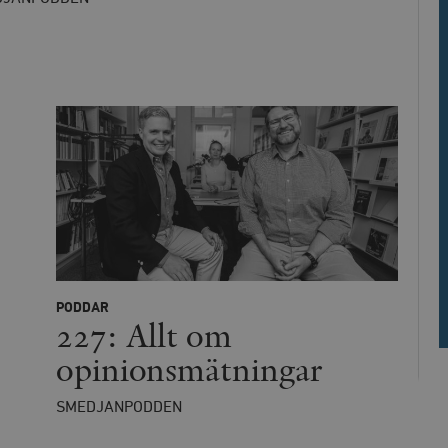
h
Automattic
Session
Hjälper WooCommerce att avgöra när v
Inc.
ändras.
timbro.se
Hotjar Ltd
30
Cookien är inställd så att Hotjar kan s
.timbro.se
minuter
användarens resa för ett totalt antal s
ingen identifierbar information.
cart
Automattic
Session
Hjälper WooCommerce att avgöra när v
Inc.
ändras.
timbro.se
n_[abcdef0123456789]
timbro.se
2 dagar
Cloudflare
30
Denna cookie används för att skilja m
Inc.
minuter
Detta är fördelaktigt för webbplatsen f
.myfonts.net
rapporter om användningen av deras 
ogress
Hotjar Ltd
30
Cookien är inställd så att Hotjar kan s
PODDAR
.timbro.se
minuter
användarens resa för ett totalt antal s
227: Allt om
ingen identifierbar information.
Cloudflare
30
Denna cookie används för att skilja m
opinionsmätningar
Inc.
minuter
Detta är fördelaktigt för webbplatsen f
.vimeo.com
rapporter om användningen av deras 
SMEDJANPODDEN