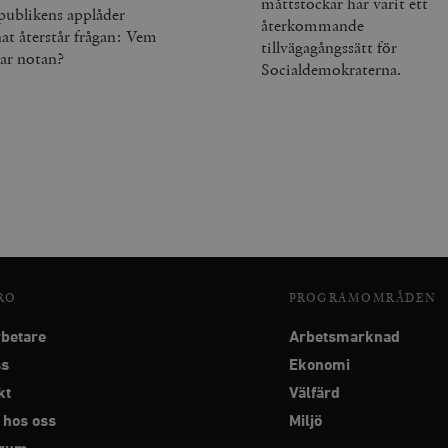
måttstockar har varit ett
publikens applåder
återkommande
nat återstår frågan: Vem
tillvägagångssätt för
lar notan?
Socialdemokraterna.
RO
PROGRAMOMRÅDEN
betare
Arbetsmarknad
ss
Ekonomi
kt
Välfärd
 hos oss
Miljö