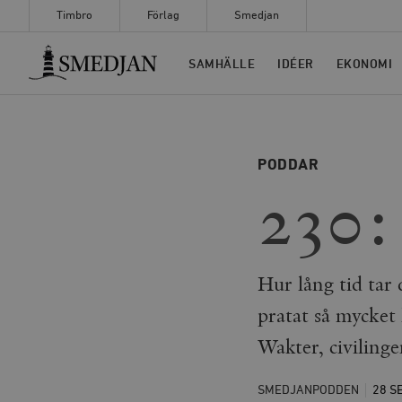
Timbro
Förlag
Smedjan
Timbro
SAMHÄLLE
IDÉER
EKONOMI
PODDAR
230: 
Hur lång tid tar 
pratat så mycket
Wakter, civiling
SMEDJANPODDEN
28 S