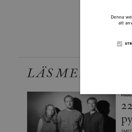
Denna web
att an
STR
Dela arti
LÄS MER
PODD
22
Strikt nödvändiga kakor ti
py
utan strikt nödvändiga cook
Namn
SME