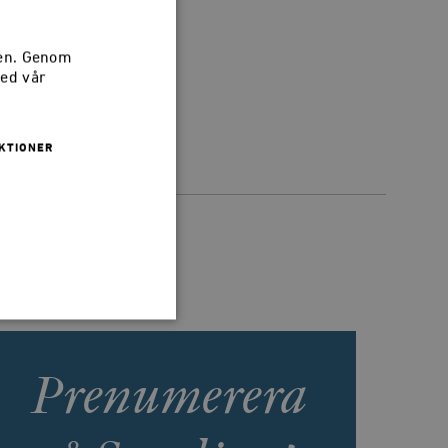
sen. Genom
med vår
KTIONER
Prenumerera
 inte användas ordentligt