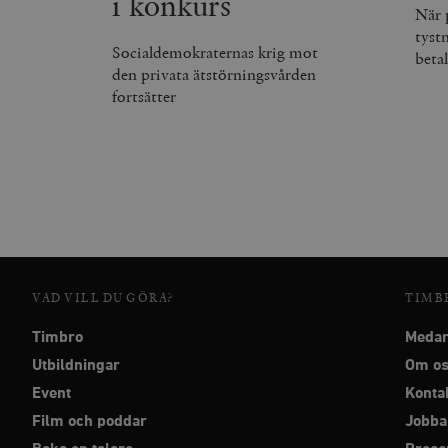
i konkurs
När 
tyst
Socialdemokraternas krig mot
beta
den privata ätstörningsvården
fortsätter
VAD VILL DU GÖRA?
TIMB
Timbro
Medar
Utbildningar
Om o
Event
Konta
Film och poddar
Jobba