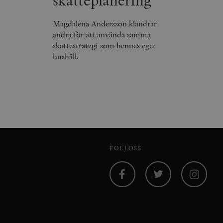
skatteplanering
Magdalena Andersson klandrar
andra för att använda samma
skattestrategi som hennes eget
hushåll.
FÖLJ OSS
Facebook
Twitter
Instagram