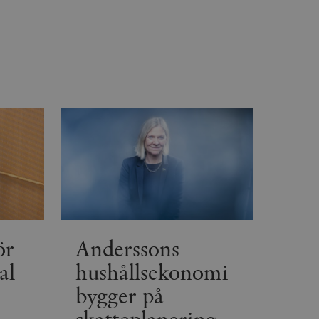
inbäddade videor.
rsal Analytics - vilket är
lystjänst. Denna cookie
t tilldela ett
ierare. Den ingår i varje
darinställningar för
t beräkna besökar-,
öra om
pporterna.
 av Youtube-gränssnittet.
agrar och uppdaterar ett
r att räkna och spåra
s. Detta är fördelaktigt
 av Google Analytics, där
gen av deras webbplats.
dentitetsnumret för
är en variant av _gat-kakan
registreras av Google på
ter, såsom realtidsbud
t bevara
r.
ör
Anderssons
al
hushållsekonomi
bygger på