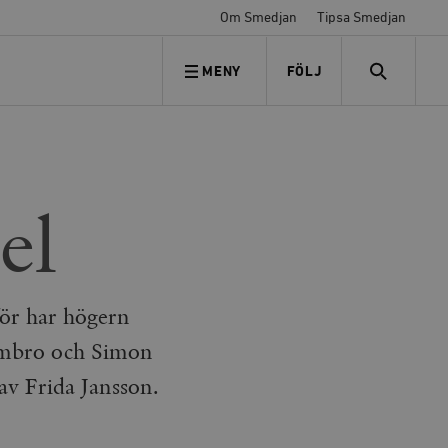
Om Smedjan
Tipsa Smedjan
MENY
FÖLJ
FÖLJ OSS
SEARCH
el
för har högern
Timbro och Simon
av Frida Jansson.