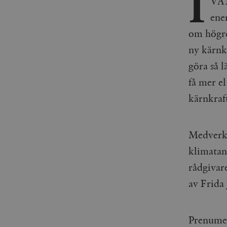
I
VAL
ener
om högre
ny kärnk
göra så l
få mer e
kärnkraf
Medverka
klimatan
rådgivar
av Frida 
Prenume