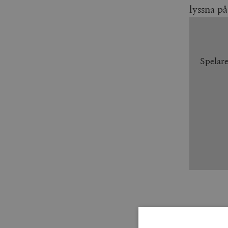
lyssna på
Spelar