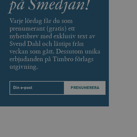
på Smedjan!
agnens innehåll / data
Varje lördag får du som
påra början av
prenumerant (gratis) ett
essioner. Den innehåller
nyhetsbrev med exklusiv text av
Svend Dahl och lästips från
agnens innehåll / data
veckan som gått. Dessutom unika
erbjudanden på Timbro förlags
utgivning.
ellan människor och bots.
ör att göra giltiga
webbplats.
Email
påra början av
essioner. Den innehåller
ellan människor och bots.
ör att göra giltiga
webbplats.