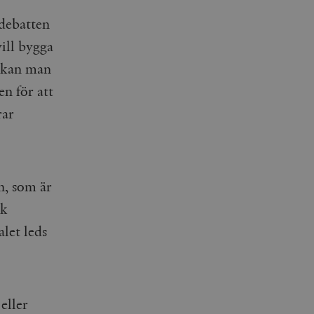
 debatten
ill bygga
 kan man
en för att
rar
n, som är
sk
let leds
eller