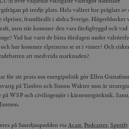
U:n över väljarnas viktigaste valfrågor hamnade
gifrågan på tredje plats. Hela valåret har präglats av
 elpriser, framförallt i södra Sverige. Högerblocket v
raft, men när kommer den vara färdigbyggd och vad
änge? Vad har varit de bästa förslagen under valrörels
l och hur kommer elpriserna se ut i vinter? Och riske
tsdebatten att snedvrida marknaden?
r för att prata om energipolitik gör Ellen Gustafsso
svarig på Timbro och Simon Wakter som är strategi
e på WSP och civilingenjör i kärnenergiteknik. Samta
Jansson.
rera på Smedjanpodden via
Acast
,
Podcaster,
Spotify