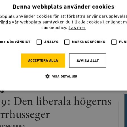
på ämnen eller gäster? Hör av dig till Smedjans redaktion!
Denna webbplats använder cookies
@SmedjanTimbro
smedjan@timbro.se
070 29 29 025
bplats använder cookies för att förbättra användarupplevel
vända vår webbplats samtycker du till alla cookies i enlighet 
cookiepolicy.
Läs mer
IKT NÖDVÄNDIGT
ANALYS
MARKNADSFÖRING
FUN
keln
ACCEPTERA ALLA
AVVISA ALLT
VISA DETALJER
AR
9: Den liberala högerns
Strikt nödvändigt
Analys
Marknadsföring
Funktioner
llåter kärnwebbplatsfunktioner som användarinloggning och kontohantering. Webbplatsen kan
rrhusseger
ies.
Leverantör
Utgång
Beskrivning
/ Domän
DJANPODDEN