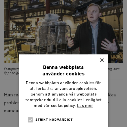
×
Denna webbplats
Fastighetsborgarrådet Dennis Wedin (M) i saluhallen på Östermalmstorg som
öppnar igen efter flera års renovering. Foto: Tomas Oneborg/SvD/TT
använder cookies
Denna webbplats använder cookies för
att förbättra användarupplevelsen.
Han menar dock att det vidtagits åtgärder för att lösa
Genom att använda vår webbplats
samtycker du till alla cookies i enlighet
problemen med eftersatt underhåll under den här
med vår cookiepolicy.
Läs mer
mandatperioden.
STRIKT NÖDVÄNDIGT