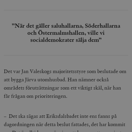
Inc.
m
.vimeo.com
”När det gäller saluhallarna, Söderhallarna
och Östermalmshallen, ville vi
socialdemokrater sälja dem”
Det var Jan Valeskogs majoritetsstyre som beslutade om
att bygga Järva utomhusbad. Han nämner också
Leverantör
Namn
Utgång
B
områdets förutsättningar som ett viktigt skäl, när han
/ Domän
Leverantör /
Namn
Utgång
Beskrivning
får frågan om prioriteringen.
_ga
Google LLC
1 år 1
D
Domän
.timbro.se
månad
a
U
YSC
Google LLC
Session
Denna cookie 
e
.youtube.com
av YouTube fö
G
spåra visning
– Det ska sägas att Eriksdalsbadet inte ens fanns på
a
inbäddade vi
a
dagordningen när detta beslut fattades, det har kommit
u
VISITOR_INFO1_LIVE
Google LLC
6
Denna cookie 
t
.youtube.com
månader
av Youtube fö
g