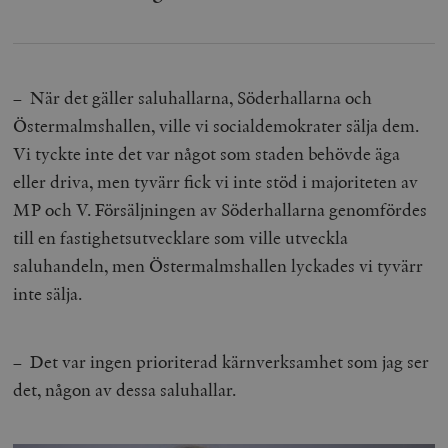
b
vuid
Vimeo.com
1 år 1
Dessa kakor 
_hjSessionUser_675006
.timbro.se
1 år
Inc.
månad
av Vimeo-
.vimeo.com
videospelare
_hjIncludedInSessionSample_675006
.timbro.se
2
webbplatser.
minuter
– När det gäller saluhallarna, Söderhallarna och
_hjSession_675006
.timbro.se
30
minuter
Östermalmshallen, ville vi socialdemokrater sälja dem.
Vi tyckte inte det var något som staden behövde äga
eller driva, men tyvärr fick vi inte stöd i majoriteten av
MP och V. Försäljningen av Söderhallarna genomfördes
till en fastighetsutvecklare som ville utveckla
saluhandeln, men Östermalmshallen lyckades vi tyvärr
inte sälja.
– Det var ingen prioriterad kärnverksamhet som jag ser
det, någon av dessa saluhallar.