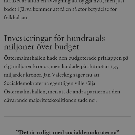
nu. Det är alltid en avvägning att bygga nytt, men just
hålla reda på
k
användarinst
badet i Järva kommer att få en så stor betydelse för
i
för Youtube-v
w
inbäddade i
folkhälsan.
a
webbplatser;
s
också avgör
f
webbplatsbe
w
använder den
Investeringar för hundratals
eller gamla 
_gid
Google LLC
1 dag
D
av Youtube-
.timbro.se
G
miljoner över budget
gränssnittet.
o
v
mailchimp_landing_site
Mailchimp
28 dagar
o
Östermalmshallen hade den budgeterade prislappen på
timbro.se
o
635 miljoner kronor, men landade på slutnotan 1,35
__cf_bm
Cloudflare
30
Denna cookie
_gat_UA-19195086-1
.timbro.se
54
D
Inc.
minuter
för att skilja
sekunder
c
miljarder kronor. Jan Valeskog säger nu att
.podbean.com
människor oc
G
Detta är förd
m
Socialdemokraterna egentligen ville sälja
för webbplat
i
att göra gilti
i
Östermalmshallen, men att de andra partierna i den
rapporter o
e
användningen
si
dåvarande majoritetskoalitionen sade nej.
deras webbpl
_
a
_fbp
Meta
3
Används av F
s
Platform Inc.
månader
för att lever
p
.timbro.se
serie
t
reklamproduk
såsom realti
_ga_YBG49SLCTY
.timbro.se
1 år 1
D
från
”Det är roligt med socialdemokraterna”
månad
G
tredjepartsa