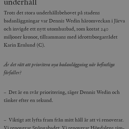
underhåll
/ Domän
woocommerce_cart_hash
Automattic
S
Trots det stora underhållsbehovet på stadens
Inc.
timbro.se
badanläggningar var Dennis Wedin häromveckan i Järva
och invigde ett nytt utomhusbad, som kostat 240
miljoner kronor, tillsammans med idrottsborgarrådet
_hjFirstSeen
Hotjar Ltd
Karin Ernlund (C).
.timbro.se
m
Är det rätt att prioritera nya badanläggning när befintliga
förfaller?
– Det är en svår prioritering, säger Dennis Wedin och
woocommerce_items_in_cart
Automattic
S
tänker efter en sekund.
Inc.
timbro.se
– Viktigt att lyfta fram från mitt håll är att vi renoverar.
wp_woocommerce_session_[abcdef0123456789]
timbro.se
2
Vi renoverar Spångabadet. Vi renoverar Högdalens sim-
{32}