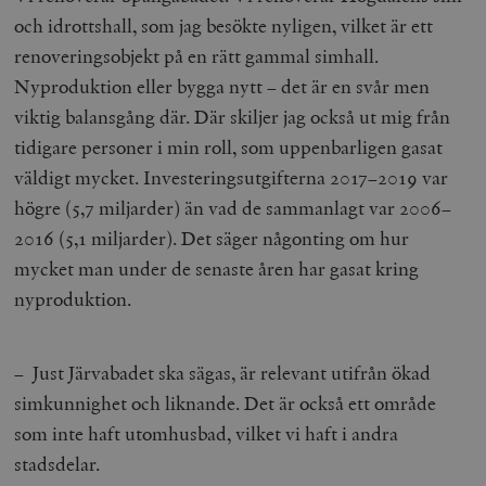
och idrottshall, som jag besökte nyligen, vilket är ett
__cf_bm
Cloudflare
Inc.
m
renoveringsobjekt på en rätt gammal simhall.
.myfonts.net
Nyproduktion eller bygga nytt – det är en svår men
viktig balansgång där. Där skiljer jag också ut mig från
tidigare personer i min roll, som uppenbarligen gasat
väldigt mycket. Investeringsutgifterna 2017–2019 var
högre (5,7 miljarder) än vad de sammanlagt var 2006–
2016 (5,1 miljarder). Det säger någonting om hur
_hjAbsoluteSessionInProgress
Hotjar Ltd
mycket man under de senaste åren har gasat kring
.timbro.se
m
nyproduktion.
– Just Järvabadet ska sägas, är relevant utifrån ökad
simkunnighet och liknande. Det är också ett område
som inte haft utomhusbad, vilket vi haft i andra
stadsdelar.
__cf_bm
Cloudflare