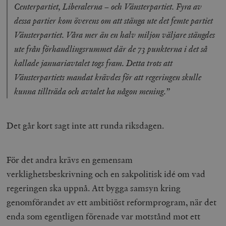
Centerpartiet, Liberalerna – och Vänsterpartiet. Fyra av
dessa partier kom överens om att stänga ute det femte partiet
Vänsterpartiet. Våra mer än en halv miljon väljare stängdes
ute från förhandlingsrummet där de 73 punkterna i det så
kallade januariavtalet togs fram. Detta trots att
__cf_bm
Cloudflare
Vänsterpartiets mandat krävdes för att regeringen skulle
Inc.
m
.vimeo.com
kunna tillträda och avtalet ha någon mening.”
Det går kort sagt inte att runda riksdagen.
För det andra krävs en gemensam
verklighetsbeskrivning och en sakpolitisk idé om vad
regeringen ska uppnå. Att bygga samsyn kring
genomförandet av ett ambitiöst reformprogram, när det
enda som egentligen förenade var motstånd mot ett
Leverantör
Namn
Utgång
B
/ Domän