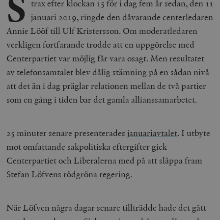
S
trax efter klockan 15 för i dag fem år sedan, den 11
januari 2019, ringde den dåvarande centerledaren
Annie Lööf till Ulf Kristersson. Om moderatledaren
verkligen fortfarande trodde att en uppgörelse med
Centerpartiet var möjlig får vara osagt. Men resultatet
av telefonsamtalet blev dålig stämning på en sådan nivå
att det än i dag präglar relationen mellan de två partier
som en gång i tiden bar det gamla allianssamarbetet.
25 minuter senare presenterades j
anuariavtalet
. I utbyte
mot omfattande sakpolitiska eftergifter gick
Centerpartiet och Liberalerna med på att släppa fram
Stefan Löfvens rödgröna regering.
När Löfven några dagar senare tillträdde hade det gått