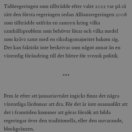
Strikt nödvändigt
Analys
Tidöregeringen som tillträdde efter valet 2022 var på så
Marknadsföring
Funktioner
sätt den första regeringen sedan Alliansregeringen 2006
Strikt nödvändiga kakor tillåter
som tillträdde utifrån en samsyn kring vilka
kärnwebbplatsfunktioner som användarinloggning
samhällsproblem som behöver lösas och vilka medel
och kontohantering. Webbplatsen kan inte användas
ordentligt utan strikt nödvändiga cookies.
som krävs samt med en riksdagsmajoritet bakom sig.
Leverantör
Namn
U
Det kan faktiskt inte beskrivas som något annat än en
/ Domän
väsentlig förändring till det bättre för svensk politik.
woocommerce_cart_hash
Automattic
S
Inc.
timbro.se
***
_hjFirstSeen
Hotjar Ltd
.timbro.se
m
Fem år efter att januariavtalet ingicks finns det några
väsentliga lärdomar att dra. För det är inte osannolikt att
det i framtiden kommer att göras försök att bilda
regeringar över den traditionella, eller den nuvarande,
blockgränsen.