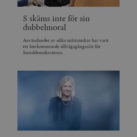
S skäms inte för sin
dubbelmoral
Användandet av olika måttstockar har varit
ett återkommande tillvägagångssätt för
Socialdemokraterna.