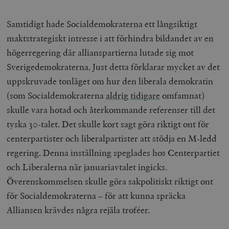
Samtidigt hade Socialdemokraterna ett långsiktigt
maktstrategiskt intresse i att förhindra bildandet av en
högerregering där allianspartierna lutade sig mot
Sverigedemokraterna. Just detta förklarar mycket av det
uppskruvade tonläget om hur den liberala demokratin
(som Socialdemokraterna
aldrig tidigare
omfamnat)
skulle vara hotad och återkommande referenser till det
tyska 30-talet. Det skulle kort sagt göra riktigt ont för
centerpartister och liberalpartister att stödja en M-ledd
regering. Denna inställning speglades hos Centerpartiet
och Liberalerna när januariavtalet ingicks.
Överenskommelsen skulle göra sakpolitiskt riktigt ont
för Socialdemokraterna – för att kunna spräcka
Alliansen krävdes några rejäla troféer.