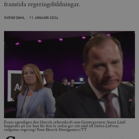
framtida regeringsbildningar.
SVEND DAHL
11 JANUARI
2024
Fanns egentligen den liberala reformkraft som Centerpartiets Annie Lööf
hoppades på när hon för fem år sedan gav sitt stöd till Stefan Löfvens
rödgröna regering? Foto Henrik Montgomery/TT