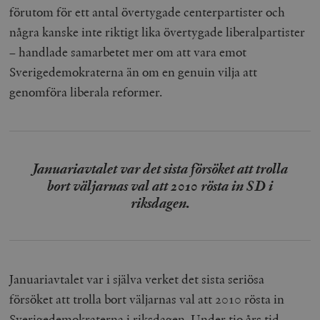
förutom för ett antal övertygade centerpartister och
några kanske inte riktigt lika övertygade liberalpartister
– handlade samarbetet mer om att vara emot
Sverigedemokraterna än om en genuin vilja att
genomföra liberala reformer.
Januariavtalet var det sista försöket att trolla
bort väljarnas val att 2010 rösta in SD i
riksdagen.
Januariavtalet var i själva verket det sista seriösa
försöket att trolla bort väljarnas val att 2010 rösta in
Sverigedemokraterna i riksdagen. Under tio års tid