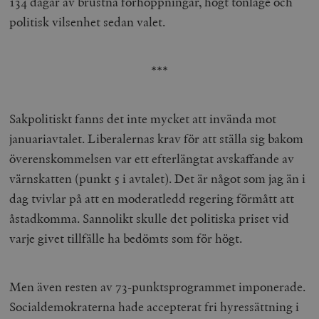
134 dagar av brustna förhoppningar, högt tonläge och
politisk vilsenhet sedan valet.
***
Sakpolitiskt fanns det inte mycket att invända mot
januariavtalet. Liberalernas krav för att ställa sig bakom
överenskommelsen var ett efterlängtat avskaffande av
värnskatten (punkt 5 i avtalet). Det är något som jag än i
dag tvivlar på att en moderatledd regering förmått att
åstadkomma. Sannolikt skulle det politiska priset vid
varje givet tillfälle ha bedömts som för högt.
Men även resten av 73-punktsprogrammet imponerade.
Socialdemokraterna hade accepterat fri hyressättning i