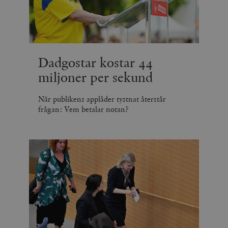
Dadgostar kostar 44
miljoner per sekund
När publikens applåder tystnat återstår
frågan: Vem betalar notan?