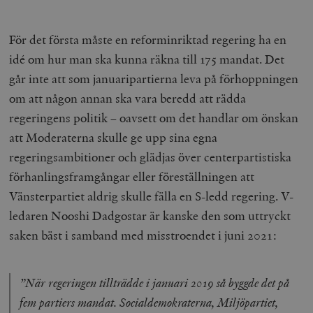
woocommerce_items_in_cart
Automattic
S
För det första måste en reforminriktad regering ha en
Inc.
timbro.se
idé om hur man ska kunna räkna till 175 mandat. Det
går inte att som januaripartierna leva på förhoppningen
om att någon annan ska vara beredd att rädda
wp_woocommerce_session_[abcdef0123456789]
timbro.se
2
{32}
regeringens politik – oavsett om det handlar om önskan
__cf_bm
Cloudflare
att Moderaterna skulle ge upp sina egna
Inc.
m
.myfonts.net
regeringsambitioner och glädjas över centerpartistiska
förhanlingsframgångar eller föreställningen att
Vänsterpartiet aldrig skulle fälla en S-ledd regering. V-
ledaren Nooshi Dadgostar är kanske den som uttryckt
saken bäst i samband med misstroendet i juni 2021:
_hjAbsoluteSessionInProgress
Hotjar Ltd
”När regeringen tillträdde i januari 2019 så byggde det på
.timbro.se
m
fem partiers mandat. Socialdemokraterna, Miljöpartiet,