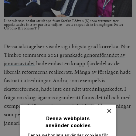
Liberalernas beslut att släppa fram Stefan Löfven (S) som statsminister
uppskattades inte av partiets väljare – trots sakpolitiska framgångar. Foto:
Claudio Bresciani/TT
Dessa iakttagelser visade sig i högsta grad korrekta. När
Timbro sommaren 2021
granskade genomförandet av
januariavtalet
hade endast en knapp fjärdedel av de
liberala reformerna realiserats. Många av förslagen hade
fastnat i utredningar. Andra, som exempelvis
skattereformen, hade inte ens nått utredningsskedet. I
fråga om skogsägarnas äganderätt fanns det till och med
exempel på där regeringen tagit initiativ till utredningar
×
som pekade i en helt annan riktning jämfört med
Denna webbplats
januariavtalet.
använder cookies
Denna webbplats använder cookies för