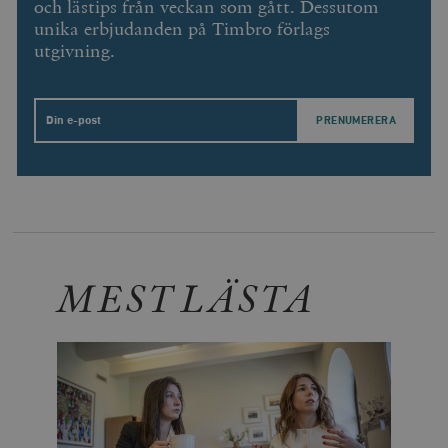
och lästips från veckan som gått. Dessutom
unika erbjudanden på Timbro förlags
utgivning.
Email
MEST LÄSTA