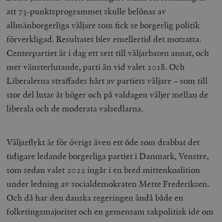
i
rapporter o
e
att 73-punktsprogrammet skulle belönas av
användningen
si
deras webbpl
_
allmänborgerliga väljare som fick se borgerlig politik
a
_fbp
Meta
3
Används av F
s
förverkligad. Resultatet blev emellertid det motsatta.
Platform Inc.
månader
för att lever
p
.timbro.se
serie
t
Centerpartiet är i dag ett sett till väljarbasen annat, och
reklamproduk
såsom realti
_ga_YBG49SLCTY
.timbro.se
1 år 1
D
mer vänsterlutande, parti än vid valet 2018. Och
från
månad
G
tredjepartsa
b
Liberalerna straffades hårt av partiets väljare – som till
vuid
Vimeo.com
1 år 1
Dessa kakor 
stor del lutar åt höger och på valdagen väljer mellan de
_hjSessionUser_675006
.timbro.se
1 år
Inc.
månad
av Vimeo-
.vimeo.com
videospelare
liberala och de moderata valsedlarna.
_hjIncludedInSessionSample_675006
.timbro.se
2
webbplatser.
minuter
_hjSession_675006
.timbro.se
30
minuter
Väljarflykt är för övrigt även ett öde som drabbat det
tidigare ledande borgerliga partiet i Danmark, Venstre,
som sedan valet 2022 ingår i en bred mittenkoalition
under ledning av socialdemokraten Mette Frederiksen.
Och då har den danska regeringen ändå både en
folketingsmajoritet och en gemensam sakpolitisk idé om