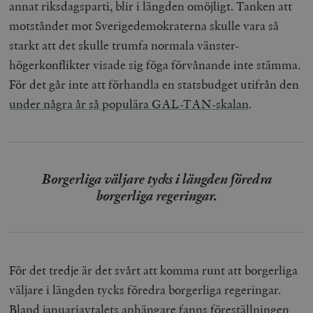
annat riksdagsparti, blir i längden omöjligt. Tanken att
Leverantör /
Namn
Utgång
Beskrivning
_ga
Google LLC
1 år 1
D
Domän
motståndet mot Sverigedemokraterna skulle vara så
.timbro.se
månad
a
U
starkt att det skulle trumfa normala vänster-
YSC
Google LLC
Session
Denna cookie 
e
.youtube.com
av YouTube fö
G
högerkonflikter visade sig föga förvånande inte stämma.
spåra visning
a
inbäddade vi
a
För det går inte att förhandla en statsbudget utifrån den
u
VISITOR_INFO1_LIVE
Google LLC
6
Denna cookie 
t
under några år så populära GAL-TAN-skalan
.
.youtube.com
månader
av Youtube fö
g
hålla reda på
k
användarinst
i
för Youtube-v
w
inbäddade i
a
webbplatser;
s
också avgör
f
webbplatsbe
Borgerliga väljare tycks i längden föredra
w
använder den
eller gamla 
borgerliga regeringar.
_gid
Google LLC
1 dag
D
av Youtube-
.timbro.se
G
gränssnittet.
o
v
mailchimp_landing_site
Mailchimp
28 dagar
o
timbro.se
o
__cf_bm
Cloudflare
30
Denna cookie
_gat_UA-19195086-1
.timbro.se
54
D
För det tredje är det svårt att komma runt att borgerliga
Inc.
minuter
för att skilja
sekunder
c
.podbean.com
människor oc
G
väljare i längden tycks föredra borgerliga regeringar.
Detta är förd
m
för webbplat
i
Bland januariavtalets anhängare fanns föreställningen
att göra gilti