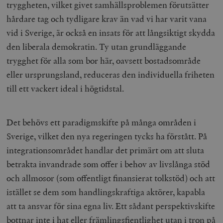
tryggheten, vilket givet samhällsproblemen förutsätter
_hjFirstSeen
Hotjar Ltd
hårdare tag och tydligare krav än vad vi har varit vana
.timbro.se
m
vid i Sverige, är också en insats för att långsiktigt skydda
den liberala demokratin. Ty utan grundläggande
trygghet för alla som bor här, oavsett bostadsområde
eller ursprungsland, reduceras den individuella friheten
till ett vackert ideal i högtidstal.
woocommerce_items_in_cart
Automattic
S
Inc.
Det behövs ett paradigmskifte på många områden i
timbro.se
Sverige, vilket den nya regeringen tycks ha förstått. På
integrationsområdet handlar det primärt om att sluta
wp_woocommerce_session_[abcdef0123456789]
timbro.se
2
betrakta invandrade som offer i behov av livslånga stöd
{32}
och allmosor (som offentligt finansierat tolkstöd) och att
__cf_bm
Cloudflare
Inc.
m
istället se dem som handlingskraftiga aktörer, kapabla
.myfonts.net
att ta ansvar för sina egna liv. Ett sådant perspektivskifte
bottnar inte i hat eller främlingsfientlighet utan i tron på