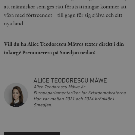
att människor som ges rätt förutsättningar kommer att
växa med förtroendet – till gagn för sig själva och sitt
nya land.
_hjAbsoluteSessionInProgress
Hotjar Ltd
.timbro.se
m
Vill du ha Alice Teodorescu Måwes texter direkt i din
inkorg? Prenumerera på Smedjan nedan!
ALICE TEODORESCU MÅWE
Alice Teodorescu Måwe är
Europaparlamentariker för Kristdemokraterna.
__cf_bm
Cloudflare
Hon var mellan 2021 och 2024 krönikör i
Inc.
m
Smedjan.
.vimeo.com