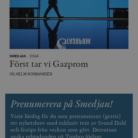
minuter
SMEDJAN
ESSÄ
Först tar vi Gazprom
VILHELM KONNANDER
Prenumerera på Smedjan!
Varje lördag får du som prenumerant (gratis)
ett nyhetsbrev med exklusiv text av Svend Dahl
och lästips från veckan som gått. Dessutom
unika erbjudanden på Timbro förlags