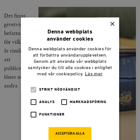
Det finns
×
givetvis
Denna webbplats
befattningar
använder cookies
för vilka det
Denna webbplats använder cookies för
är rimligt
att förbättra användarupplevelsen.
att
Genom att använda vår webbplats
publicera
samtycker du till alla cookies i enlighet
med vår cookiepolicy.
Läs mer
löner och
andra
STRIKT NÖDVÄNDIGT
ANALYS
MARKNADSFÖRING
FUNKTIONER
ACCEPTERA ALLA