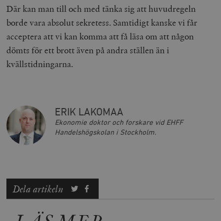
Där kan man till och med tänka sig att huvudregeln
borde vara absolut sekretess. Samtidigt kanske vi får
acceptera att vi kan komma att få läsa om att någon
dömts för ett brott även på andra ställen än i
_hjAbsoluteSessionInProgress
Hotjar Ltd
.timbro.se
m
kvällstidningarna.
ERIK LAKOMAA
Ekonomie doktor och forskare vid EHFF
Handelshögskolan i Stockholm.
__cf_bm
Cloudflare
Inc.
m
.vimeo.com
Dela artikeln