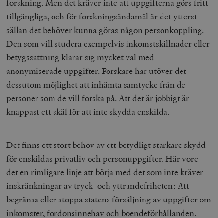
forskning. Men det kräver inte att uppgifterna görs fritt
.timbro.se
m
tillgängliga, och för forskningsändamål är det ytterst
sällan det behöver kunna göras någon personkoppling.
Den som vill studera exempelvis inkomstskillnader eller
betygssättning klarar sig mycket väl med
anonymiserade uppgifter. Forskare har utöver det
dessutom möjlighet att inhämta samtycke från de
personer som de vill forska på. Att det är jobbigt är
woocommerce_items_in_cart
Automattic
S
Inc.
knappast ett skäl för att inte skydda enskilda.
timbro.se
Det finns ett stort behov av ett betydligt starkare skydd
wp_woocommerce_session_[abcdef0123456789]
timbro.se
2
{32}
för enskildas privatliv och personuppgifter. Här vore
__cf_bm
Cloudflare
det en rimligare linje att börja med det som inte kräver
Inc.
m
.myfonts.net
inskränkningar av tryck- och yttrandefriheten: Att
begränsa eller stoppa statens försäljning av uppgifter om
inkomster, fordonsinnehav och boendeförhållanden.