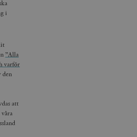
ska
g i
it
en
”Alla
h varför
v den
das att
 våra
ssland