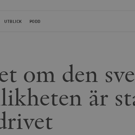
UTBLICK
PODD
et om den sv
likheten är st
drivet