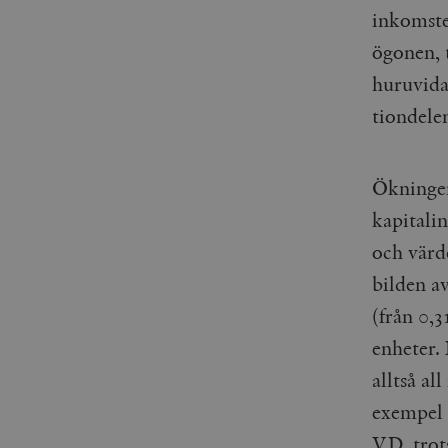
inkomste
_gid
mailchimp_landing_site
ögonen, t
__cf_bm
_gat_UA-19195086-1
huruvida
tiondelen
_fbp
_ga_YBG49SLCTY
vuid
Ökningen
_hjSessionUser_675006
kapitalin
_hjIncludedInSessionSa
och värd
_hjSession_675006
bilden av
(från 0,3
enheter. 
alltså al
exempel e
VD, trot