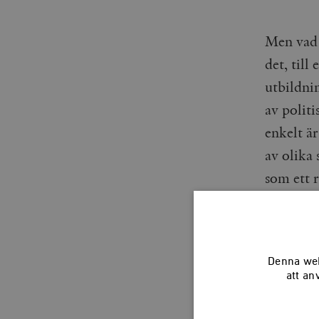
Men vad 
det, til
utbildnin
av polit
enkelt är
av olika
som ett 
livsläng
rökning, 
jämlikhe
Denna web
tryckas t
att an