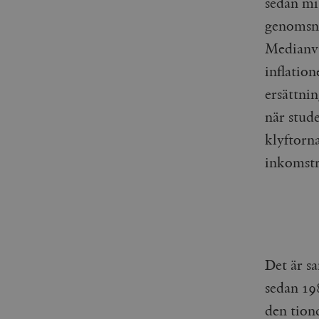
sedan mi
woocommerce_items_in_
genomsni
wp_woocommerce_sessio
Medianvä
{32}
inflatio
__cf_bm
ersättni
när stude
_hjAbsoluteSessionInPr
klyftorna
__cf_bm
inkomstr
Namn
Namn
_ga
YSC
Det är s
sedan 19
VISITOR_INFO1_LIVE
den tion