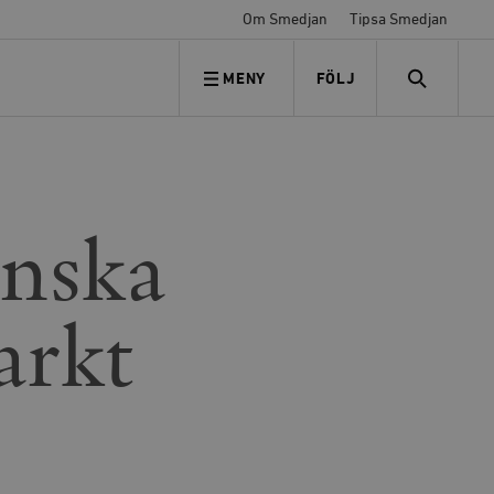
Om Smedjan
Tipsa Smedjan
MENY
FÖLJ
FÖLJ OSS
SEARCH
enska
arkt