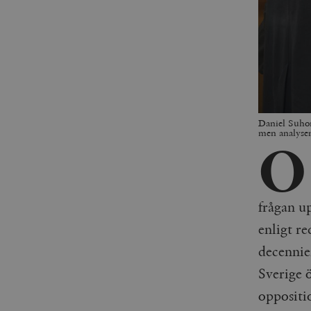
Daniel Suhon
men analyse
O
frågan u
enligt r
decennier
Sverige 
oppositi