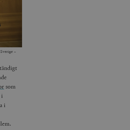
Sverige –
tändigt
ade
or
som
 i
a i
blem.