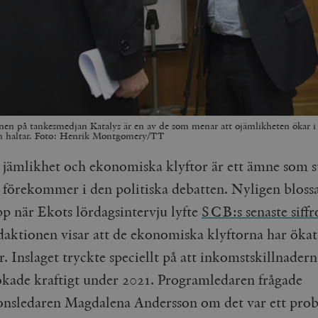
en på tankesmedjan Katalys är en av de som menar att ojämlikheten ökar i 
n haltar. Foto: Henrik Montgomery/TT
jämlikhet och ekonomiska klyftor är ett ämne som s
förekommer i den politiska debatten. Nyligen bloss
pp när Ekots lördagsintervju lyfte
SCB:s senaste siffr
edaktionen visar att de ekonomiska klyftorna har ökat
. Inslaget tryckte speciellt på att inkomstskillnadern
ökade kraftigt under 2021. Programledaren frågade
onsledaren Magdalena Andersson om det var ett pro