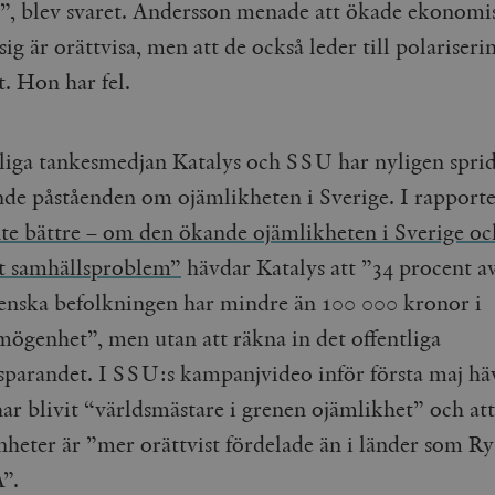
”, blev svaret. Andersson menade att ökade ekonomi
 sig är orättvisa, men att de också leder till polariserin
. Hon har fel.
liga tankesmedjan Katalys och SSU har nyligen sprid
nde påståenden om ojämlikheten i Sverige. I rapport
inte bättre – om den ökande ojämlikheten i Sverige oc
tt samhällsproblem”
hävdar Katalys att ”34 procent a
enska befolkningen har mindre än 100 000 kronor i
mögenhet”, men utan att räkna in det offentliga
sparandet. I SSU:s kampanjvideo inför första maj häv
ar blivit “världsmästare i grenen ojämlikhet” och att
heter är ”mer orättvist fördelade än i länder som Ry
A”.