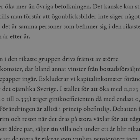
r öka mer än övriga befolkningen. Det kanske kan st
Google LLC
1 dag
Denna cookie ställs in av Google Analytics. Den l
Mailchimp
28 dagar
.timbro.se
unikt värde för varje besökt sida och används fö
timbro.se
sidvisningar.
ills man förstår att ögonblicksbilder inte säger någo
Cloudflare
30
Denna cookie används för att skilja mellan människor och bot
.timbro.se
54
Detta är en mönstertyps-cookie som har ställts in
Inc.
minuter
för webbplatsen för att göra giltiga rapporter om användnin
 det är samma personer som befinner sig i den rikast
sekunder
mönsterelementet i namnet innehåller det unika i
.podbean.com
kontot eller webbplatsen det hänför sig till. Det 
 år efter år.
som används för att begränsa mängden data som 
Meta
3
Används av Facebook för att leverera en serie reklamproduk
webbplatser med hög trafikvolym.
Platform Inc.
månader
från tredjepartsannonsörer
.timbro.se
.timbro.se
1 år 1
Denna cookie används av Google Analytics för at
månad
sessionstillståndet.
Vimeo.com
1 år 1
Dessa kakor används av Vimeo-videospelaren på webbplatse
 i den rikaste gruppen drivs främst av större
Inc.
månad
.timbro.se
1 år
.vimeo.com
komster, där bland annat vinster från bostadsförsäljn
mple_675006
.timbro.se
2
minuter
epapper ingår. Exkluderar vi kapitalinkomster förän
.timbro.se
30
 det ojämlika Sverige. I stället för att öka med 0,023
minuter
10 till 0,333) stiger ginikoefficienten då med endast 0
Förändringen är alltså i princip obefintlig. Debatten 
l rim och reson när det dras på stora växlar för att någr
tt äldre par, säljer sin villa och under ett år blir rika
s att de nästa år räknas som vanliga pensionärer igen