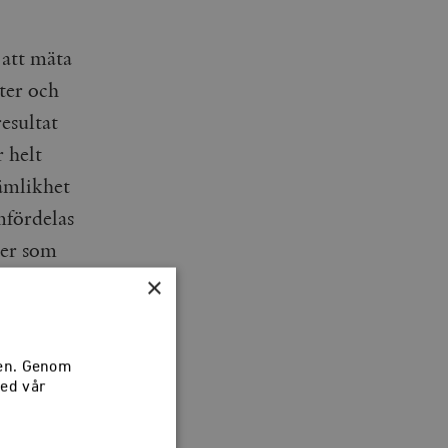
 att mäta
ter och
esultat
 helt
jämlikhet
mfördelas
ker som
om
×
ppnå
 agerar
sen. Genom
med vår