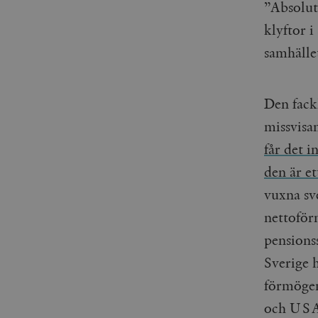
”Absolut
klyftor i
samhället
Den fack
missvisa
får det 
den är e
vuxna sv
nettoför
pensions
Sverige h
förmögen
och US