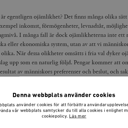
är egentligen ojämlikhet? Det finns många olika sätt
l exempel inkomst, förmögenheter, levnadsår, möjlighe
gsnivå. I många fall är dock ojämlikheterna inte ett r
iska eller ekonomiska system, utan av att vi människor
 olika. När dessa olikheter omsätts i fria val dyker o
 slag upp som en naturlig följd. Pengar kommer att o
resultat av människors preferenser och beslut, och sa
den kommer att påverkas av livsstilsmässiga beslut s
matvanor och träning. Om vi då till varje pris vill u
Denna webbplats använder cookies
t behöver alla dessa olikheter i hur människor är och
bplats använder cookies för att förbättra användarupplevel
illbaka av ett repressivt system.
vända vår webbplats samtycker du till alla cookies i enlighet 
cookiepolicy.
Läs mer