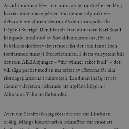
Arvid Lindman blev statsminister år 1906 efter en lång
karriär inom näringslivet. Vid denna tidpunkt var
debatten om allmän rösträtt då den stora politiska
frågan i Sverige. Den liberala statsministern Karl Staaff
kämpade, med stöd av Socialdemokraterna, för att
behålla majoritetsvalsystemet likt det som fanns (och
fortfarande finns) i Storbritannien. I detta valsystem blir
det som ABBA sjunger – “the winner takes it all” – det
vill säga partiet med en majoritet av rösterna får alla
riksdagsplatserna i valkretsen. Lindman insåg att ett
sådant valsystem riskerade att utplåna högern i
Allmänna Valmansförbundet.
Även om Staaffs förslag röstades ner var Lindman
orolig. Många konservativa ledamöter var emot att