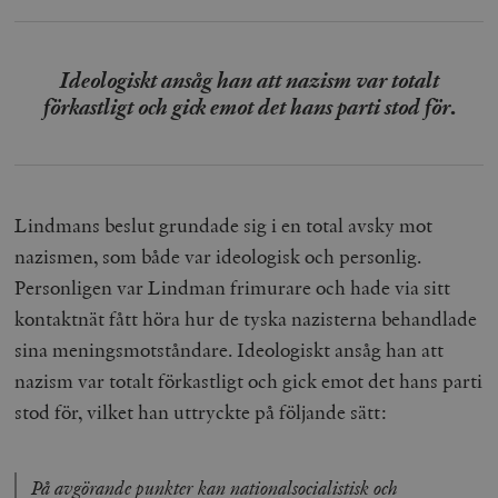
Ideologiskt ansåg han att nazism var totalt
förkastligt och gick emot det hans parti stod för
.
woocommerce_items_in_cart
Automattic
S
Inc.
timbro.se
Lindmans beslut grundade sig i en total avsky mot
nazismen, som både var ideologisk och personlig.
Personligen var Lindman frimurare och hade via sitt
wp_woocommerce_session_[abcdef0123456789]
timbro.se
2
{32}
kontaktnät fått höra hur de tyska nazisterna behandlade
__cf_bm
Cloudflare
sina meningsmotståndare. Ideologiskt ansåg han att
Inc.
m
.myfonts.net
nazism var totalt förkastligt och gick emot det hans parti
stod för, vilket han uttryckte på följande sätt:
På avgörande punkter kan nationalsocialistisk och