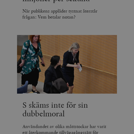
När publikens applåder tystnat återstår
frågan: Vem betalar notan?
S skäms inte för sin
dubbelmoral
Användandet av olika måttstockar har varit
ett återkommande tillvägagångssätt för