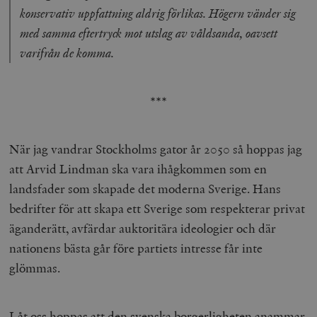
konservativ uppfattning aldrig förlikas. Högern vänder sig
med samma eftertryck mot utslag av våldsanda, oavsett
_hjAbsoluteSessionInProgress
Hotjar Ltd
varifrån de komma.
.timbro.se
m
***
När jag vandrar Stockholms gator år 2050 så hoppas jag
att Arvid Lindman ska vara ihågkommen som en
landsfader som skapade det moderna Sverige. Hans
__cf_bm
Cloudflare
Inc.
m
bedrifter för att skapa ett Sverige som respekterar privat
.vimeo.com
äganderätt, avfärdar auktoritära ideologier och där
nationens bästa går före partiets intresse får inte
glömmas.
Låt oss hoppas att den svenska borgerligheten anammar