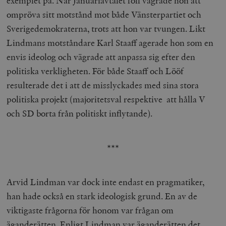
exemplet på. När Januariavtalet föll vägrade hon att
ompröva sitt motstånd mot både Vänsterpartiet och
Sverigedemokraterna, trots att hon var tvungen. Likt
Lindmans motståndare Karl Staaff agerade hon som en
envis ideolog och vägrade att anpassa sig efter den
politiska verkligheten. För både Staaff och Lööf
resulterade det i att de misslyckades med sina stora
politiska projekt (majoritetsval respektive att hålla V
och SD borta från politiskt inflytande).
***
Arvid Lindman var dock inte endast en pragmatiker,
han hade också en stark ideologisk grund. En av de
viktigaste frågorna för honom var frågan om
äganderätten. Enligt Lindman var äganderätten det