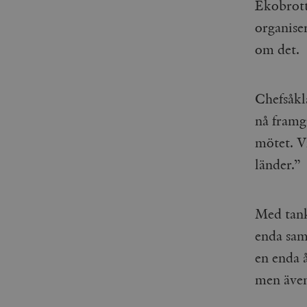
woocommerce_items_in_
Ekobrott
organise
wp_woocommerce_sessio
om det.
{32}
__cf_bm
Chefsåkl
_hjAbsoluteSessionInPr
nå framg
mötet. V
__cf_bm
länder.
Med tank
Namn
Namn
enda sam
_ga
YSC
en enda å
men även
VISITOR_INFO1_LIVE