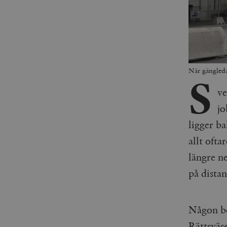
När gängleda
S
ve
jo
ligger b
allt oft
längre ne
på dista
Någon be
Rättsväs