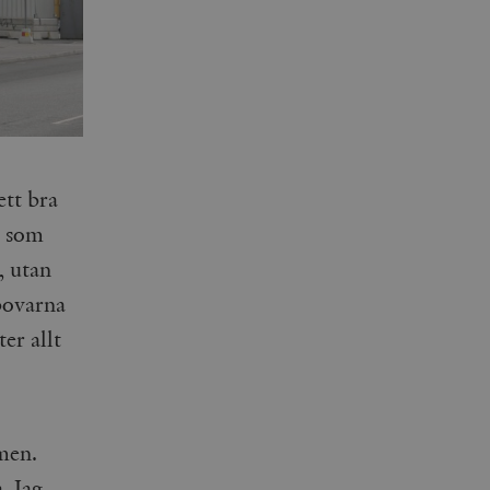
ett bra
e som
, utan
 bovarna
er allt
men.
. Jag