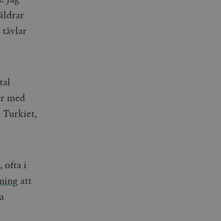
räldrar
 tävlar
tal
ar med
t Turkiet,
 ofta i
ning
att
a