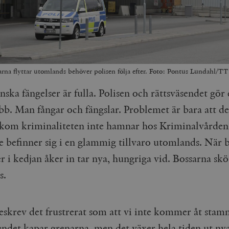
rna flyttar utomlands behöver polisen följa efter. Foto: Pontus Lundahl/TT
nska fängelser är fulla. Polisen och rättsväsendet gör 
bb. Man fångar och fängslar. Problemet är bara att d
akom kriminaliteten inte hamnar hos Kriminalvården
are befinner sig i en glammig tillvaro utomlands. När
r i kedjan åker in tar nya, hungriga vid. Bossarna sköt
ns.
skrev det frustrerat som att vi inte kommer åt stam
endet kapar grenarna, men det växer hela tiden ut nya