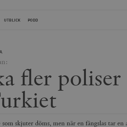
UTBLICK
PODD
A
an:
a fler poliser
Turkiet
e som skjuter döms, men när en fängslas tar en 