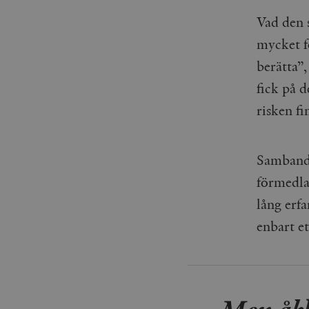
_gid
mailchimp_landing_site
Vad den s
mycket f
__cf_bm
_gat_UA-19195086-1
berätta”
_fbp
fick på d
risken fi
_ga_YBG49SLCTY
vuid
_hjSessionUser_675006
Sambands
_hjIncludedInSessionSa
förmedla
_hjSession_675006
lång erfa
enbart et