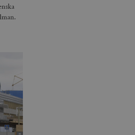
enska
hlman.