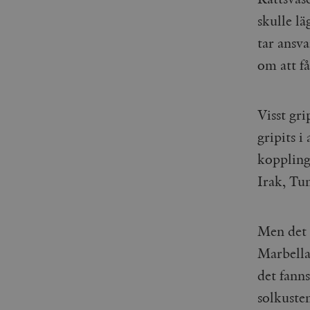
skulle lä
tar ansva
om att f
Visst gri
gripits i
koppling 
Irak, Tu
Men det f
Marbella
det fann
solkuste