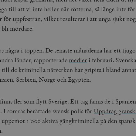
gga till att vi inte heller når rötterna, så länge inte fö
r för uppfostran, vilket resulterar i att unga sjukt nog
å bli mördare.
ps några i toppen. De senaste månaderna har ett tjugo
 andra länder, rapporterade
medier
i februari. Svensk
till de kriminella nätverken har gripits i bland anna
nisien, Serbien, Norge och Egypten.
inns fler som flytt Sverige. Ett tag fanns de i Spanien,
. I somras berättade svensk polis för
Uppdrag gransk
s uppemot 1 000 aktiva gängkriminella på den spansk
n.