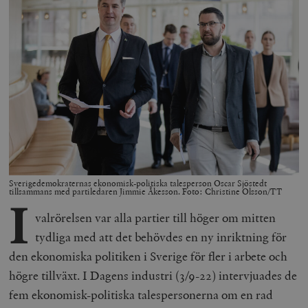
Sverigedemokraternas ekonomisk-politiska talesperson Oscar Sjöstedt
tillsammans med partiledaren Jimmie Åkesson. Foto: Christine Olsson/TT
I
valrörelsen var alla partier till höger om mitten
tydliga med att det behövdes en ny inriktning för
den ekonomiska politiken i Sverige för fler i arbete och
högre tillväxt. I Dagens industri (3/9-22) intervjuades de
fem ekonomisk-politiska talespersonerna om en rad