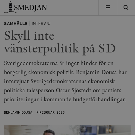
Timbro
MENY
SAMHÄLLE
INTERVJU
Skyll inte
vänsterpolitik på SD
Sverigedemokraterna är inget hinder för en
borgerlig ekonomisk politik. Benjamin Dousa har
intervjuat Sverigedemokraternas ekonomisk-
politiska talesperson Oscar Sjöstedt om partiets
prioriteringar i kommande budgetförhandlingar.
BENJAMIN DOUSA
7 FEBRUARI
2023