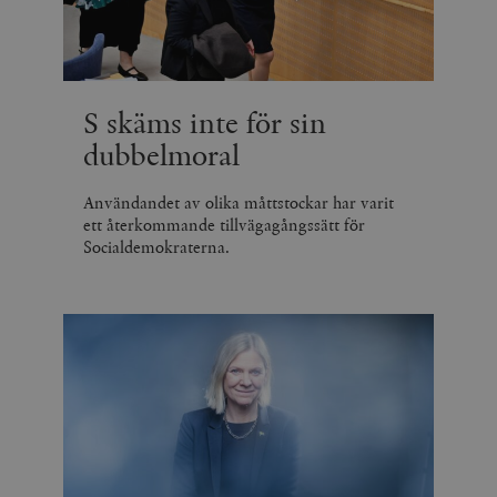
S skäms inte för sin
dubbelmoral
Användandet av olika måttstockar har varit
ett återkommande tillvägagångssätt för
Socialdemokraterna.