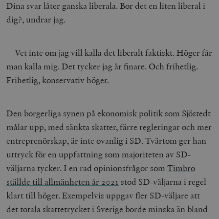
Dina svar låter ganska liberala. Bor det en liten liberal i
Strikt nödvändigt
Analys
dig?, undrar jag.
Marknadsföring
Funktioner
Strikt nödvändiga kakor tillåter
– Vet inte om jag vill kalla det liberalt faktiskt. Höger får
kärnwebbplatsfunktioner som användarinloggning
och kontohantering. Webbplatsen kan inte användas
man kalla mig. Det tycker jag är finare. Och frihetlig.
ordentligt utan strikt nödvändiga cookies.
Frihetlig, konservativ höger.
Leverantör
Namn
U
/ Domän
woocommerce_cart_hash
Automattic
S
Den borgerliga synen på ekonomisk politik som Sjöstedt
Inc.
timbro.se
målar upp, med sänkta skatter, färre regleringar och mer
entreprenörskap, är inte ovanlig i SD. Tvärtom ger han
uttryck för en uppfattning som majoriteten av SD-
_hjFirstSeen
Hotjar Ltd
.timbro.se
m
väljarna tycker. I en rad opinionsfrågor som
Timbro
ställde till allmänheten år 2021
stod SD-väljarna i regel
klart till höger. Exempelvis uppgav fler SD-väljare att
det totala skattetrycket i Sverige borde minska än bland