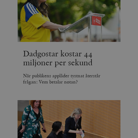
Dadgostar kostar 44
miljoner per sekund
När publikens applåder tystnat återstår
frågan: Vem betalar notan?