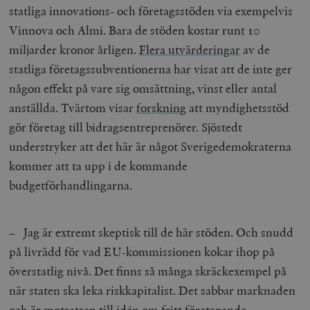
statliga innovations- och företagsstöden via exempelvis
Vinnova och Almi. Bara de stöden kostar runt 10
miljarder kronor årligen.
Flera utvärderingar
av de
statliga företagssubventionerna har visat att de inte ger
någon effekt på vare sig omsättning, vinst eller antal
anställda. Tvärtom visar
forskning
att myndighetsstöd
gör företag till bidragsentreprenörer. Sjöstedt
understryker att det här är något Sverigedemokraterna
kommer att ta upp i de kommande
budgetförhandlingarna.
– Jag är extremt skeptisk till de här stöden. Och snudd
på livrädd för vad EU-kommissionen kokar ihop på
överstatlig nivå. Det finns så många skräckexempel på
när staten ska leka riskkapitalist. Det sabbar marknaden
och är motsatsen till idén om fritt företagande.