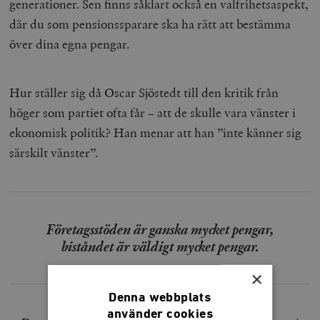
generationer. Sen finns såklart också en valfrihetsaspekt,
där du som pensionssparare ska ha rätt att bestämma
över dina egna pengar.
Hur ställer sig då Oscar Sjöstedt till den kritik från
höger som partiet ofta får – att de skulle vara vänster i
ekonomisk politik? Han menar att han ’’inte känner sig
särskilt vänster’’.
Företagsstöden är ganska mycket pengar,
biståndet är väldigt mycket pengar.
×
Denna webbplats
använder cookies