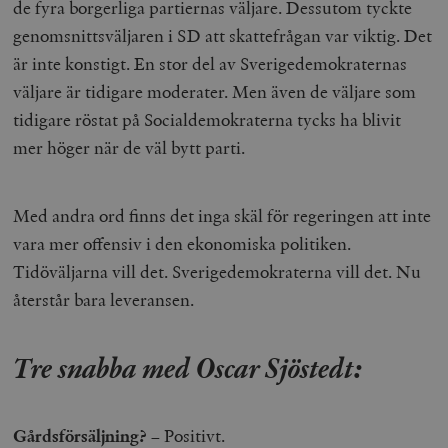
de fyra borgerliga partiernas väljare. Dessutom tyckte
genomsnittsväljaren i SD att skattefrågan var viktig. Det
är inte konstigt. En stor del av Sverigedemokraternas
woocommerce_items_in_cart
Automattic
S
Inc.
väljare är tidigare moderater. Men även de väljare som
timbro.se
tidigare röstat på Socialdemokraterna tycks ha blivit
mer höger när de väl bytt parti.
wp_woocommerce_session_[abcdef0123456789]
timbro.se
2
{32}
__cf_bm
Cloudflare
Med andra ord finns det inga skäl för regeringen att inte
Inc.
m
.myfonts.net
vara mer offensiv i den ekonomiska politiken.
Tidöväljarna vill det. Sverigedemokraterna vill det. Nu
återstår bara leveransen.
Tre snabba med Oscar Sjöstedt:
_hjAbsoluteSessionInProgress
Hotjar Ltd
Gårdsförsäljning?
– Positivt.
.timbro.se
m