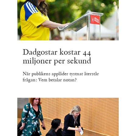
Dadgostar kostar 44
miljoner per sekund
När publikens applåder tystnat återstår
frågan: Vem betalar notan?