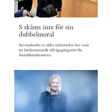
S skäms inte för sin
dubbelmoral
Användandet av olika måttstockar har varit
ett återkommande tillvägagångssätt för
Socialdemokraterna.