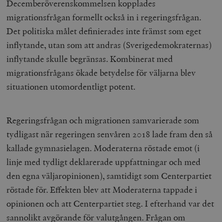
Decemberöverenskommelsen kopplades
migrationsfrågan formellt också in i regeringsfrågan.
Det politiska målet definierades inte främst som eget
inflytande, utan som att andras (Sverigedemokraternas)
inflytande skulle begränsas. Kombinerat med
migrationsfrågans ökade betydelse för väljarna blev
situationen utomordentligt potent.
Regeringsfrågan och migrationen samvarierade som
tydligast när regeringen senvåren 2018 lade fram den så
kallade gymnasielagen. Moderaterna röstade emot (i
linje med tydligt deklarerade uppfattningar och med
den egna väljaropinionen), samtidigt som Centerpartiet
röstade för. Effekten blev att Moderaterna tappade i
opinionen och att Centerpartiet steg. I efterhand var det
sannolikt avgörande för valutgången. Frågan om