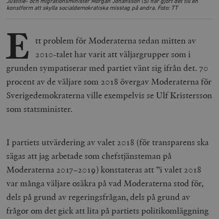
Justitie- och migrationsminister Morgan Johansson (S) har gjort det till en
konstform att skylla socialdemokratiska misstag på andra. Foto: TT
E
tt problem för Moderaterna sedan mitten av
2010-talet har varit att väljargrupper som i
grunden sympatiserar med partiet vänt sig ifrån det. 70
procent av de väljare som 2018 övergav Moderaterna för
Sverigedemokraterna ville exempelvis se Ulf Kristersson
som statsminister.
I partiets utvärdering av valet 2018 (för transparens ska
sägas att jag arbetade som chefstjänsteman på
Moderaterna 2017–2019) konstateras att ”i valet 2018
var många väljare osäkra på vad Moderaterna stod för,
dels på grund av regeringsfrågan, dels på grund av
frågor om det gick att lita på partiets politikomläggning