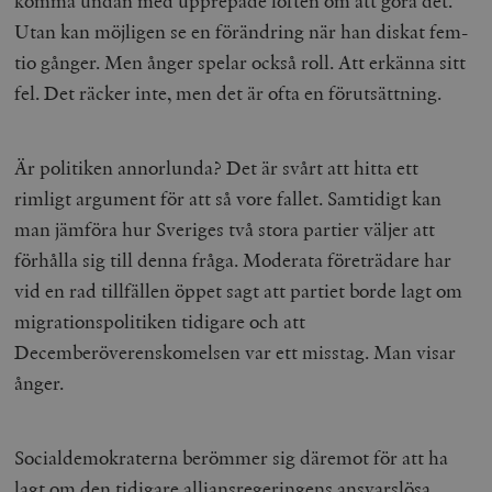
komma undan med upprepade löften om att göra det.
Utan kan möjligen se en förändring när han diskat fem-
tio gånger. Men ånger spelar också roll. Att erkänna sitt
fel. Det räcker inte, men det är ofta en förutsättning.
Är politiken annorlunda? Det är svårt att hitta ett
rimligt argument för att så vore fallet. Samtidigt kan
man jämföra hur Sveriges två stora partier väljer att
förhålla sig till denna fråga. Moderata företrädare har
vid en rad tillfällen öppet sagt att partiet borde lagt om
migrationspolitiken tidigare och att
Decemberöverenskomelsen var ett misstag. Man visar
ånger.
Socialdemokraterna berömmer sig däremot för att ha
lagt om den tidigare alliansregeringens ansvarslösa