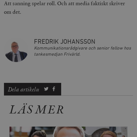
Att sanning spelar roll. Och att media faktiskt skriver
och kontohantering. Webbplatsen kan inte användas
ordentligt utan strikt nödvändiga cookies.
om det.
Leverantör
Namn
U
/ Domän
woocommerce_cart_hash
Automattic
S
Inc.
timbro.se
FREDRIK JOHANSSON
Kommunikationsrådgivare och senior fellow hos
tankesmedjan Frivärld.
_hjFirstSeen
Hotjar Ltd
.timbro.se
m
Dela artikeln
LÄS MER
woocommerce_items_in_cart
Automattic
S
Inc.
timbro.se