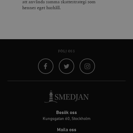
att använda samma skattestrategi som
hennes eget hushåll.
FÖLJ OSS
Facebook
Twitter
Instagram
Besök oss
Kungsgatan 60, Stockholm
Maila oss