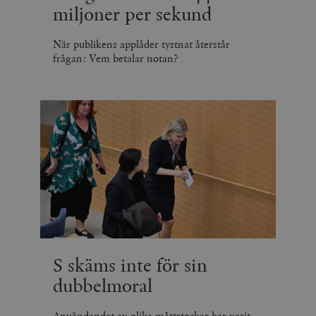
miljoner per sekund
När publikens applåder tystnat återstår
frågan: Vem betalar notan?
S skäms inte för sin
dubbelmoral
Användandet av olika måttstockar har varit