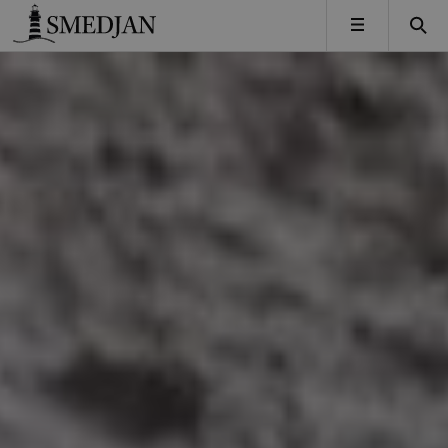
Timbro
MENY