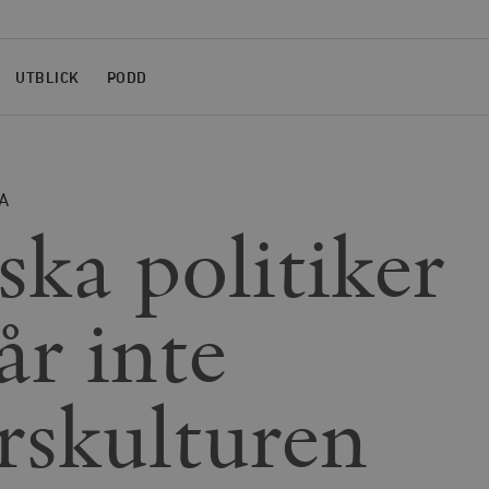
UTBLICK
PODD
A
ska politiker
år inte
rskulturen