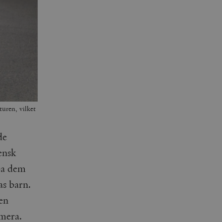
turen, vilket
de
ensk
lpa dem
as barn.
 en
 mera.