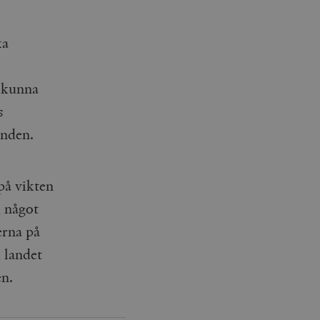
ka
t kunna
s
unden.
på vikten
, något
erna på
m landet
en.