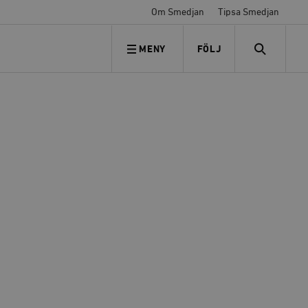
Om Smedjan
Tipsa Smedjan
MENY
FÖLJ
FÖLJ OSS
SEARCH