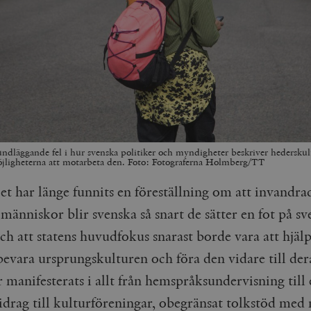
undläggande fel i hur svenska politiker och myndigheter beskriver hederskul
jligheterna att motarbeta den. Foto: Fotograferna Holmberg/TT
et har länge funnits en föreställning om att invandra
människor blir svenska så snart de sätter en fot på sv
ch att statens huvudfokus snarast borde vara att hjä
bevara ursprungskulturen och föra den vidare till der
 manifesterats i allt från hemspråksundervisning till
drag till kulturföreningar, obegränsat tolkstöd med