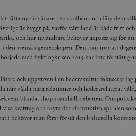
lat sätta nya invånare i en skolbänk och lära dem vil
verige är byggt på, varför vårt land är både fritt och
srikt, och hur invandrare behöver anpassa sig för at
el i den svenska gemenskapen. Den som tror att dagen
började med flyktingkrisen 2015 har inte förstått gr
läsare och uppvuxen i en hederskultur fokuserar jag 
lla isär våld i nära relationer och hedersrelaterat våld
ekvent blandas ihop i samhällsdebatten. Om politik
ll visa krafttag och bryta den destruktiva spiralen so
at i behöver man först förstå den kulturella kontext