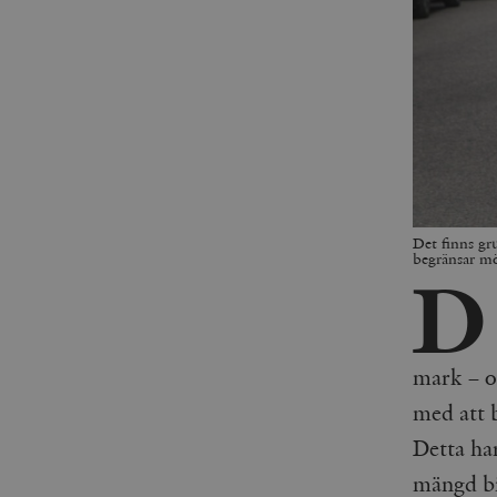
Det finns gr
begränsar mö
D
mark – o
med att 
Detta har
mängd bi