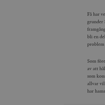
Få har ve
grunder S
framgång
bli en d
problem 
Som före
av att hå
som kons
allvar vi
har hamn