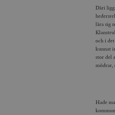
_gid
mailchimp_landing_site
Däri lig
hedersrel
__cf_bm
_gat_UA-19195086-1
lära sig
_fbp
Klanstru
och i det
_ga_YBG49SLCTY
vuid
kunnat in
_hjSessionUser_675006
stor del 
_hjIncludedInSessionSa
mödrar, 
_hjSession_675006
Hade man
kommuner