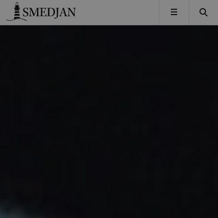
Timbro
MENY