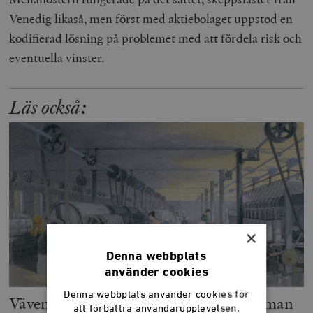
Venedig likaså, men först med aktiebolaget uppstod en
kodifierad lösning på problemet med att fördela risk och
eventuella vinster.
Läs också:
×
Denna webbplats
använder cookies
Denna webbplats använder cookies för
Väven som binder mänskligheten samman
att förbättra användarupplevelsen.