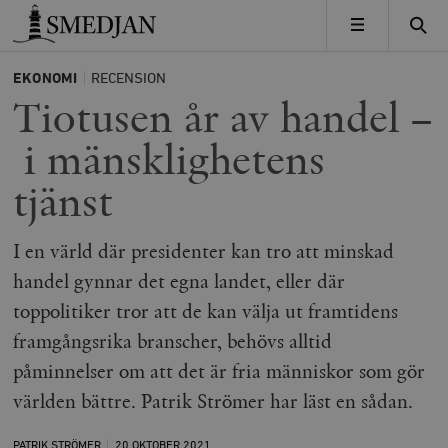
Timbro
MENY
EKONOMI
RECENSION
Tiotusen år av handel –
i mänsklighetens
tjänst
I en värld där presidenter kan tro att minskad
handel gynnar det egna landet, eller där
toppolitiker tror att de kan välja ut framtidens
framgångsrika branscher, behövs alltid
påminnelser om att det är fria människor som gör
världen bättre. Patrik Strömer har läst en sådan.
PATRIK STRÖMER
20 OKTOBER
2021