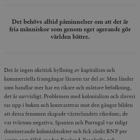
woocommerce_items_in_cart
Automattic
S
Inc.
timbro.se
Det behövs alltid påminnelser om att det är
fria människor som genom eget agerande gör
världen bättre.
wp_woocommerce_session_[abcdef0123456789]
timbro.se
2
{32}
__cf_bm
Cloudflare
Inc.
m
.myfonts.net
Det är ingen okritisk hyllning av kapitalism och
kommersiella framgångar läsaren tar del av. Men länder
som handlar mer har en rikare och mättare befolkning,
det är oavvisligt. Problemen med kolonialism och slaveri
tas upp i boken och kontrasteras mot den gängse bilden
att dessa fenomen skapade västerlandets rikedom; de
_hjAbsoluteSessionInProgress
Hotjar Ltd
.timbro.se
m
var tvärtom negativa. Spanien och Portugal var tidigt
dominerande kolonialmakter och fick sänkt BNP per
capita som följd, medan England, Frankrike och