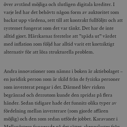
över avstånd möjliga och slutligen digitala krediter. I
varje led har det behövts någon form av auktoritet som
backat upp värdena, sett till att kontrakt fullföljts och att
systemet fungerat som det var tänkt. Det har de inte
alltid gjort. Härskarnas frestelse att ”späda ut” värdet
med inflation som följd har alltid varit ett kortsiktigt
alternativ för att lösa strukturella problem.
Andra innovationer som nämns i boken är aktiebolaget –
en juridisk person som är skild från de fysiska personer
som investerat pengar i det. Därmed blev risken
begränsad och dessutom kunde den spridas på flera
händer. Sedan tidigare hade det funnits olika typer av
fördelning mellan investerare (som gjorde affären
möjlig) och den som sedan utförde jobbet. Karavaner i
Mellanöstern fungerade på det sättet, skeppslaster från