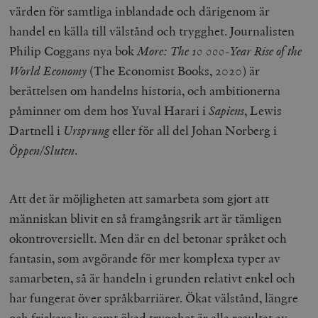
värden för samtliga inblandade och därigenom är
handel en källa till välstånd och trygghet. Journalisten
Philip Coggans nya bok
More: The 10 000-Year Rise of the
World Economy
(The Economist Books, 2020) är
berättelsen om handelns historia, och ambitionerna
påminner om dem hos Yuval Harari i
Sapiens
, Lewis
Dartnell i
Ursprung
eller för all del Johan Norberg i
Öppen/Sluten
.
Att det är möjligheten att samarbeta som gjort att
människan blivit en så framgångsrik art är tämligen
okontroversiellt. Men där en del betonar språket och
fantasin, som avgörande för mer komplexa typer av
samarbeten, så är handeln i grunden relativt enkel och
har fungerat över språkbarriärer. Ökat välstånd, längre
och friskare liv, samt ökad trygghet är alla resultat av