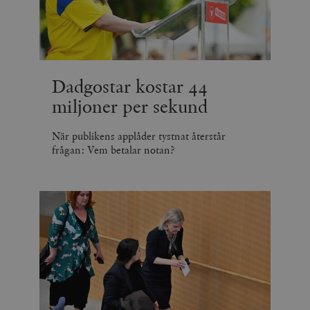
Dadgostar kostar 44
miljoner per sekund
När publikens applåder tystnat återstår
frågan: Vem betalar notan?