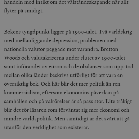
handeln med insikt om det välståndsskapande när allt
Marknadsföring
Funktioner
flyter på smidigt.
Strikt nödvändiga kakor tillåter
kärnwebbplatsfunktioner som användarinloggning
och kontohantering. Webbplatsen kan inte användas
ordentligt utan strikt nödvändiga cookies.
Bokens tyngdpunkt ligger på 1900-talet. Två världskrig
Leverantör
med mellanliggande depression, problemen med
Namn
U
/ Domän
nationella valutor peggade mot varandra, Bretton
woocommerce_cart_hash
Automattic
S
Inc.
Woods och valutakriserna under slutet av 1900-talet
timbro.se
samt införandet av euron och de obalanser som uppstod
mellan olika länder beskrivs utförligt för att vara en
översiktlig bok. Och här blir det mer politik än ren
_hjFirstSeen
Hotjar Ltd
.timbro.se
m
kommersialism, eftersom ekonomins påverkan på
samhällen och på valrörelser är så pass stor. Lite tråkigt
blir det för läsaren som förväntat sig mer ekonomi och
mindre världspolitik. Men samtidigt är det svårt att gå
utanför den verklighet som existerar.