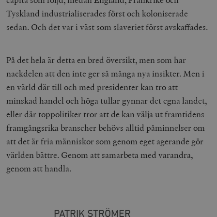
Tyskland industrialiserades först och koloniserade
sedan. Och det var i väst som slaveriet först avskaffades.
__cf_bm
Cloudflare
På det hela är detta en bred översikt, men som har
Inc.
m
.vimeo.com
nackdelen att den inte ger så många nya insikter. Men i
en värld där till och med presidenter kan tro att
minskad handel och höga tullar gynnar det egna landet,
eller där toppolitiker tror att de kan välja ut framtidens
framgångsrika branscher behövs alltid påminnelser om
att det är fria människor som genom eget agerande gör
världen bättre. Genom att samarbeta med varandra,
genom att handla.
Leverantör
Namn
Utgång
B
/ Domän
Leverantör /
PATRIK STRÖMER
Namn
Utgång
Beskrivning