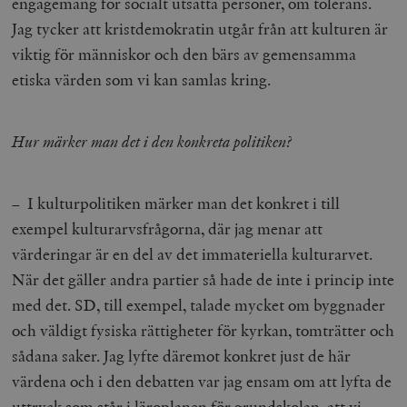
engagemang för socialt utsatta personer, om tolerans.
Jag tycker att kristdemokratin utgår från att kulturen är
viktig för människor och den bärs av gemensamma
etiska värden som vi kan samlas kring.
Hur märker man det i den konkreta politiken?
– I kulturpolitiken märker man det konkret i till
exempel kulturarvsfrågorna, där jag menar att
värderingar är en del av det immateriella kulturarvet.
När det gäller andra partier så hade de inte i princip inte
med det. SD, till exempel, talade mycket om byggnader
och väldigt fysiska rättigheter för kyrkan, tomträtter och
sådana saker. Jag lyfte däremot konkret just de här
värdena och i den debatten var jag ensam om att lyfta de
uttryck som står i läroplanen för grundskolan, att vi