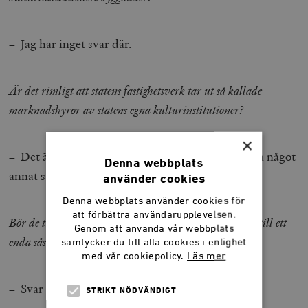
– Jag har inget svar där.
Är det rimligt att statens fastighetsverk tar ut så kallade
marknadshyror av statens egna kulturinstitutioner?
×
– Det är en sak man bör se över, naturligtvis, men något
Denna webbplats
annat svar har jag inte i dag.
använder cookies
Denna webbplats använder cookies för
att förbättra användarupplevelsen.
Bör de tre världskulturmuseerna i Stockholm slås ihop till ett
Genom att använda vår webbplats
enda såsom föreslagits?
samtycker du till alla cookies i enlighet
med vår cookiepolicy.
Läs mer
– Svar nej.
STRIKT NÖDVÄNDIGT