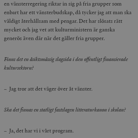
en vänsterregering riktar in sig på fria grupper som
__cf_bm
Cloudflare
enbart har ett vänsterbudskap, då tycker jag att man ska
Inc.
m
.myfonts.net
väldigt återhållsam med pengar. Det har slösats rätt
mycket och jag vet att kulturministern är ganska
generös även där när det gäller fria grupper.
Finns det en åsiktsmässig slagsida i den offentligt finansierade
kultursektorn?
_hjAbsoluteSessionInProgress
Hotjar Ltd
.timbro.se
m
– Jag tror att det väger över åt vänster.
Ska det finnas en statligt fastslagen litteraturkanon i skolan?
– Ja, det har vi i vårt program.
__cf_bm
Cloudflare