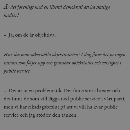
b
Är det förenligt med en liberal demokrati att ha statliga
vuid
Vimeo.com
1 år 1
Dessa kakor 
_hjSessionUser_675006
.timbro.se
1 år
Inc.
månad
av Vimeo-
medier?
.vimeo.com
videospelare
_hjIncludedInSessionSample_675006
.timbro.se
2
webbplatser.
minuter
_hjSession_675006
.timbro.se
30
– Ja, om de är objektiva.
minuter
Hur ska man säkerställa objektiviteten? I dag finns det ju ingen
instans som följer upp och granskar objektivitet och saklighet i
public service.
– Det är ju en problematik. Det finns stora brister och
det finns de som vill lägga ned public service i vårt parti,
men vi har riksdagsbeslut på att vi vill ha kvar public
service och jag stödjer den tanken.