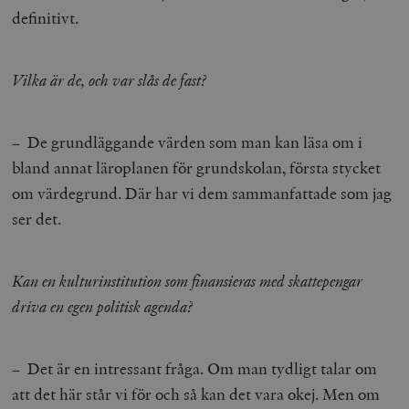
/ Domän
definitivt.
woocommerce_cart_hash
Automattic
S
Inc.
timbro.se
Vilka är de, och var slås de fast?
_hjFirstSeen
Hotjar Ltd
– De grundläggande värden som man kan läsa om i
.timbro.se
m
bland annat läroplanen för grundskolan, första stycket
om värdegrund. Där har vi dem sammanfattade som jag
ser det.
Kan en kulturinstitution som finansieras med skattepengar
driva en egen politisk agenda?
woocommerce_items_in_cart
Automattic
S
Inc.
timbro.se
– Det är en intressant fråga. Om man tydligt talar om
att det här står vi för och så kan det vara okej. Men om
wp_woocommerce_session_[abcdef0123456789]
timbro.se
2
{32}