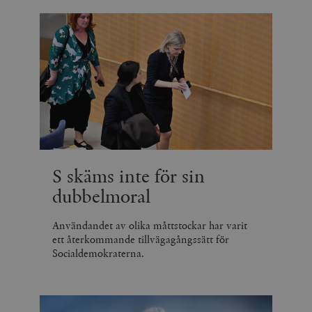
S skäms inte för sin
dubbelmoral
Användandet av olika måttstockar har varit
ett återkommande tillvägagångssätt för
Socialdemokraterna.