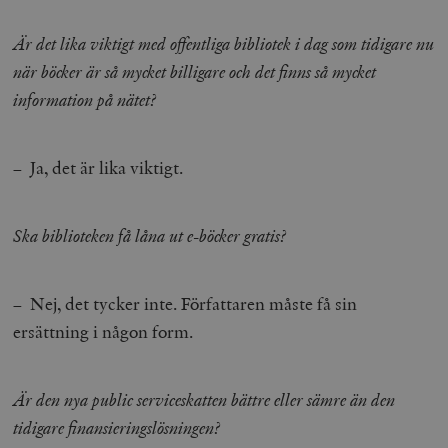
Inc.
m
.vimeo.com
Är det lika viktigt med offentliga bibliotek i dag som tidigare nu
när böcker är så mycket billigare och det finns så mycket
information på nätet?
– Ja, det är lika viktigt.
Ska biblioteken få låna ut e-böcker gratis?
Leverantör
Namn
Utgång
B
/ Domän
– Nej, det tycker inte. Författaren måste få sin
Leverantör /
Namn
Utgång
Beskrivning
_ga
Google LLC
1 år 1
D
Domän
ersättning i någon form.
.timbro.se
månad
a
U
YSC
Google LLC
Session
Denna cookie 
e
.youtube.com
av YouTube fö
G
spåra visning
a
Är den nya public serviceskatten bättre eller sämre än den
inbäddade vi
a
u
tidigare finansieringslösningen?
VISITOR_INFO1_LIVE
Google LLC
6
Denna cookie 
t
.youtube.com
månader
av Youtube fö
g