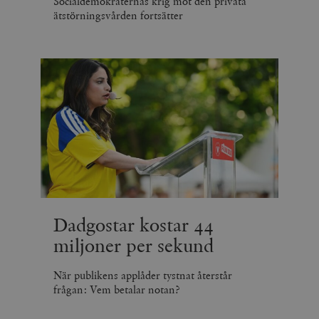
Socialdemokraternas krig mot den privata
ätstörningsvården fortsätter
Dadgostar kostar 44
miljoner per sekund
När publikens applåder tystnat återstår
frågan: Vem betalar notan?