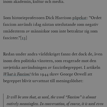
inom akademin, kultur och media.
Som historieprofessorn Dick Harrison
påpekat
: ”Ordet
fascism används i dag nästan uteslutande som negativ
smädesterm av människor som inte betraktar sig som
fascister.”
[13]
__cf_bm
Cloudflare
Inc.
m
.vimeo.com
Redan under andra världskriget fanns det dock de, även
inom den politiska vänstern, som reagerade mot den
sovjetiska användningen av fascistbegreppet. I artikeln
What is Fascism?
från 1944 skrev George Orwell att
begreppet blivit urvattnat till meningslöshet:
It will be seen that, as used, the word “Fascism” is almost
entirely meaningless. In conversation, of course, it is used even