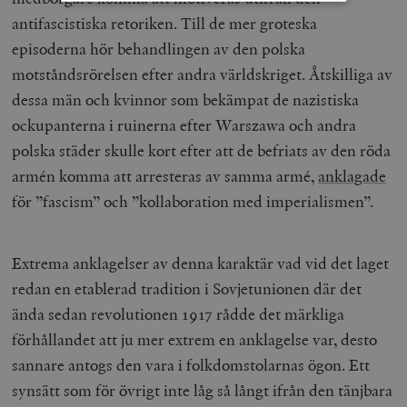
antifascistiska retoriken. Till de mer groteska
Strikt nödvändigt
Analys
episoderna hör behandlingen av den polska
Marknadsföring
Funktioner
motståndsrörelsen efter andra världskriget. Åtskilliga av
dessa män och kvinnor som bekämpat de nazistiska
Strikt nödvändiga kakor tillåter
kärnwebbplatsfunktioner som användarinloggning
ockupanterna i ruinerna efter Warszawa och andra
och kontohantering. Webbplatsen kan inte användas
ordentligt utan strikt nödvändiga cookies.
polska städer skulle kort efter att de befriats av den röda
Leverantör
armén komma att arresteras av samma armé,
anklagade
Namn
U
/ Domän
för ”fascism” och ”kollaboration med imperialismen”.
woocommerce_cart_hash
Automattic
S
Inc.
timbro.se
Extrema anklagelser av denna karaktär vad vid det laget
redan en etablerad tradition i Sovjetunionen där det
_hjFirstSeen
Hotjar Ltd
ända sedan revolutionen 1917 rådde det märkliga
.timbro.se
m
förhållandet att ju mer extrem en anklagelse var, desto
sannare antogs den vara i folkdomstolarnas ögon. Ett
synsätt som för övrigt inte låg så långt ifrån den tänjbara