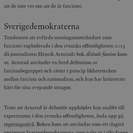
att de inte vet om att de är fascister.
Sverigedemokraterna
Tendensen att avfärda meningsmotståndare som
fascister exploderade i den svenska offentligheten 2013
då journalisten Henrik Arnstads bok
Älskade fascism
kom
ut. Arnstad använder en bred definition av
fascismbegreppet och sätter i princip likhetstecken
mellan fascism och nationalism, och han har kritiserats
hårt för sina svepande utsagor.
Trots att Arnstad är debattör upphöjdes han snabbt till
expertstatus i den svenska offentligheten, ända upp
på
regeringsnivå
. Boken kom att användas som ett slagträ
gentemot Sverigedemokraterna, som valts in i riksdagen