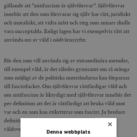
gällande att ”antifascism är självförsvar”. Självförsvar
innebär att den som försvarar sig själv har rätt, juridiskt
och moraliskt, att vidta mått och steg som annars skulle
vara oacceptabla. Enligt lagen har vi exempelvis rätt att
använda oss av våld i nödvärnssyfte.
För den som vill använda sig av extraordinära metoder,
till exempel våld, är det således gynnsamt om så många
som möjligt av de politiska motståndarna kan förpassas
till fascistfacket. Om självförsvar rättfärdigar våld och
om antifascism är liktydigt med självförsvar innebär det
per definition att det är rättfärdigt att bruka våld mot
var och en som kan etiketteras som fascist. Ju bredare
definition desto större handlingsutrymme för
×
våldsverkarna.
Denna webbplats