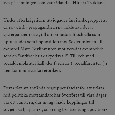
syn på sanningen som var rådande i Hitlers Tyskland.
Under efterkrigstiden utvidgades fascismbegreppet av
woocommerce_items_in_cart
Automattic
S
Inc.
de sovjetiska propagandisterna, inklusive deras
timbro.se
systerpartier i väst, till att omfatta allt och alla som
uppfattades som i opposition mot Sovjetunionen, till
wp_woocommerce_session_[abcdef0123456789]
timbro.se
2
exempel Nato. Berlinmuren
motiverades
exempelvis
{32}
som en ”antifascistisk skyddsvall”. Till och med
__cf_bm
Cloudflare
Inc.
m
socialdemokrater kallades fascister (”socialfascister”) i
.myfonts.net
den kommunistiska retoriken.
Detta sätt att använda begreppet fascist för att svärta
ned politiska motståndare har överförts till våra dagar
via 68-vänstern, där många hade kopplingar till
sovjetiska lydpartier, och i dag besitter tunga positioner
_hjAbsoluteSessionInProgress
Hotjar Ltd
.timbro.se
m