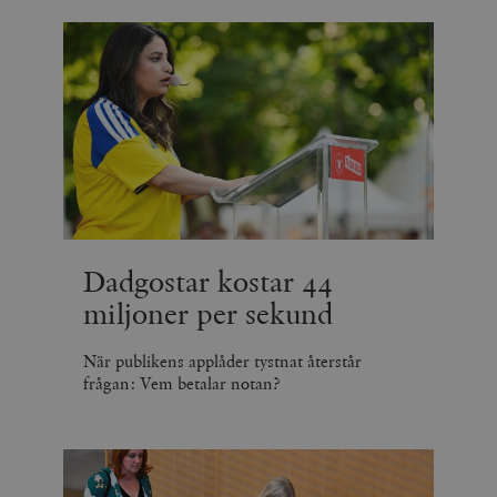
Dadgostar kostar 44
miljoner per sekund
När publikens applåder tystnat återstår
frågan: Vem betalar notan?