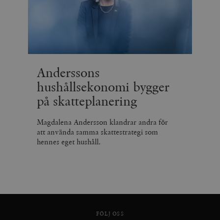
Anderssons
hushållsekonomi bygger
på skatteplanering
Magdalena Andersson klandrar andra för
att använda samma skattestrategi som
hennes eget hushåll.
FÖLJ OSS