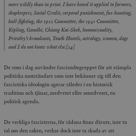
more wildly than in print. I have heard it applied to farmers,
Leverantör
Namn
Utgång
B
shopkeepers, Social Credit, corporal punishment, fox-hunting,
/ Domän
Leverantör /
Namn
Utgång
Beskrivning
bull-fighting, the 1922 Committee, the 1941 Committee,
_ga
Google LLC
1 år 1
D
Domän
.timbro.se
månad
a
Kipling, Gandhi, Chiang Kai-Shek, homosexuality,
U
YSC
Google LLC
Session
Denna cookie 
e
.youtube.com
av YouTube fö
Priestley’s broadcasts, Youth Hostels, astrology, women, dogs
G
spåra visning
a
inbäddade vi
and I do not know what else.
[14]
a
u
VISITOR_INFO1_LIVE
Google LLC
6
Denna cookie 
t
.youtube.com
månader
av Youtube fö
g
hålla reda på
k
användarinst
De som i dag använder fascismbegreppet för att stämpla
i
för Youtube-v
w
inbäddade i
politiska motståndare som inte bekänner sig till den
a
webbplatser;
s
också avgör
fascistiska ideologin agerar således i en historisk
f
webbplatsbe
w
använder den
tradition och tjänar, medvetet eller omedvetet, en
eller gamla 
_gid
Google LLC
1 dag
D
av Youtube-
politisk agenda.
.timbro.se
G
gränssnittet.
o
v
mailchimp_landing_site
Mailchimp
28 dagar
o
timbro.se
o
De verkliga fascisterna, för sådana finns därute, inte tu
__cf_bm
Cloudflare
30
Denna cookie
_gat_UA-19195086-1
.timbro.se
54
D
tal om den saken, verkar dock inte ta skada av att
Inc.
minuter
för att skilja
sekunder
c
.podbean.com
människor oc
G