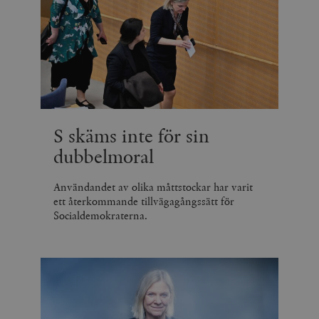
S skäms inte för sin
dubbelmoral
Användandet av olika måttstockar har varit
ett återkommande tillvägagångssätt för
Socialdemokraterna.