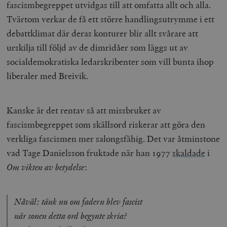
fascismbegreppet utvidgas till att omfatta allt och alla.
Detta är förd
m
för webbplat
i
Tvärtom verkar de få ett större handlingsutrymme i ett
att göra gilti
i
rapporter o
e
debattklimat där deras konturer blir allt svårare att
användningen
si
deras webbpl
_
urskilja till följd av de dimridåer som läggs ut av
a
_fbp
Meta
3
Används av F
s
socialdemokratiska ledarskribenter som vill bunta ihop
Platform Inc.
månader
för att lever
p
.timbro.se
serie
t
liberaler med Breivik.
reklamproduk
såsom realti
_ga_YBG49SLCTY
.timbro.se
1 år 1
D
från
månad
G
tredjepartsa
b
Kanske är det rentav så att missbruket av
vuid
Vimeo.com
1 år 1
Dessa kakor 
_hjSessionUser_675006
.timbro.se
1 år
Inc.
månad
av Vimeo-
fascismbegreppet som skällsord riskerar att göra den
.vimeo.com
videospelare
_hjIncludedInSessionSample_675006
.timbro.se
2
webbplatser.
verkliga fascismen mer salongsfähig. Det var åtminstone
minuter
vad Tage Danielsson fruktade när han 1977
skaldade
i
_hjSession_675006
.timbro.se
30
minuter
Om vikten av betydelse
:
Nåväl: tänk nu om fadern blev fascist
när sonen detta ord begynte skria?