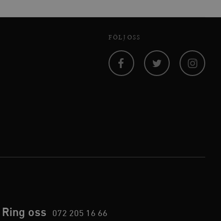
 inte användas ordentligt
FÖLJ OSS
agnens innehåll / data
Facebook
Twitter
Instagram
påra början av
essioner. Den innehåller
agnens innehåll / data
ellan människor och bots.
ör att göra giltiga
webbplats.
påra början av
essioner. Den innehåller
Ring oss
072 205 16 66