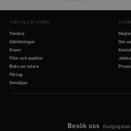
Strikt nödvändiga kakor ti
utan strikt nödvändiga cook
VAD VILL DU GÖRA?
TIMB
Namn
Timbro
Medar
woocommerce_cart_has
Utbildningar
Om o
Event
Konta
_hjFirstSeen
Film och poddar
Jobba
Boka en talare
Pres
woocommerce_items_in_
Förlag
Smedjan
wp_woocommerce_sessio
{32}
__cf_bm
_hjAbsoluteSessionInPr
Besök oss
Kungsgatan 