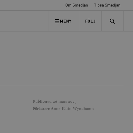
Om Smedjan
Tipsa Smedjan
MENY
FÖLJ
FÖLJ OSS
SEARCH
Publicerad
26 mars 2025
Författare
Anna-Karin Wyndhamn