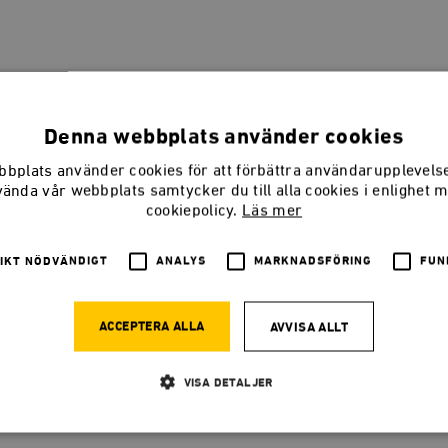
son måste säkra spetsforskningen
Denna webbplats använder cookies
r politiken att prioritera spets och kvalitet före bredd och kvantite
bplats använder cookies för att förbättra användarupplevel
vända vår webbplats samtycker du till alla cookies i enlighet 
cookiepolicy.
Läs mer
IKT NÖDVÄNDIGT
ANALYS
MARKNADSFÖRING
FUN
siteten finns Sveriges sista planekono
ACCEPTERA ALLA
AVVISA ALLT
oss att tänka på brödköer och Trabanter. Men varför tillåts dessa 
 svensk forskning?
VISA DETALJER