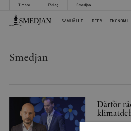
Timbro
Förlag
Smedjan
Timbro
SAMHÄLLE
IDÉER
EKONOMI
Smedjan
Därför r
klimatde
Majoriteten av S