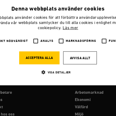
Denna webbplats använder cookies
bplats använder cookies för att förbättra användarupplevel
vända vår webbplats samtycker du till alla cookies i enlighet 
rde Sverige minska utsläppen i Afrika
cookiepolicy.
Läs mer
de handla om siffror snarare än om var utsläppsminskningarna ske
IKT NÖDVÄNDIGT
ANALYS
MARKNADSFÖRING
FUN
ACCEPTERA ALLA
AVVISA ALLT
VISA DETALJER
RO
PROGRAMOMRÅDEN
Strikt nödvändigt
Analys
Marknadsföring
Funktioner
betare
Arbetsmarknad
ss
Ekonomi
llåter kärnwebbplatsfunktioner som användarinloggning och kontohantering. Webbplatsen kan
ies.
kt
Välfärd
Leverantör
 hos oss
Miljö
Utgång
Beskrivning