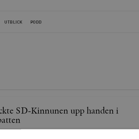
UTBLICK
PODD
äckte SD-Kinnunen upp handen i
batten
D-väljarna är mycket eller ganska oroade över klimatförändringarn