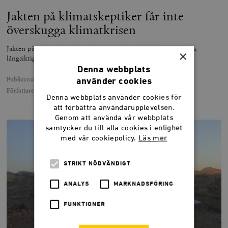
Jakten på klimatskeptiker får inte
överskugga klimatkrisen
Jakten på klimatskeptiker skymmer sikten för behövlig politisk
×
långsiktighet i klimatdebatten.
Denna webbplats
Publicerad
13 september 2023
använder cookies
Författare
Gunnar Hökmark
Denna webbplats använder cookies för
att förbättra användarupplevelsen.
Genom att använda vår webbplats
samtycker du till alla cookies i enlighet
med vår cookiepolicy.
Läs mer
STRIKT NÖDVÄNDIGT
ANALYS
MARKNADSFÖRING
FUNKTIONER