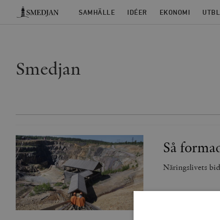
Timbro
SAMHÄLLE
IDÉER
EKONOMI
UTBL
Smedjan
Så formad
Näringslivets bid