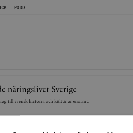
ICK
PODD
e näringslivet Sverige
rag till svensk historia och kultur är enormt.