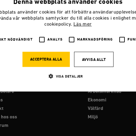
Denna webbplats använder cookies
bplats använder cookies för att förbättra användarupplevel
n kulturkanon eller en Läsebok för
vända vår webbplats samtycker du till alla cookies i enlighet 
n?
cookiepolicy.
Läs mer
n försökte göra för mycket.
IKT NÖDVÄNDIGT
ANALYS
MARKNADSFÖRING
FUN
ACCEPTERA ALLA
AVVISA ALLT
VISA DETALJER
RO
PROGRAMOMRÅDEN
betare
Arbetsmarknad
Strikt nödvändigt
Analys
Marknadsföring
Funktioner
ss
Ekonomi
kt
Välfärd
llåter kärnwebbplatsfunktioner som användarinloggning och kontohantering. Webbplatsen kan
ies.
 hos oss
Miljö
Leverantör
srum
Utgång
Beskrivning
/ Domän