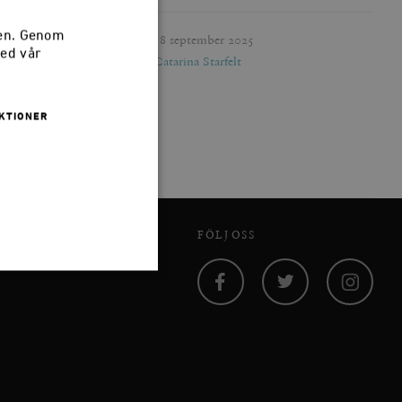
sen. Genom
Publicerad
8 september 2025
med vår
Författare
Catarina Starfelt
KTIONER
FÖLJ OSS
Facebook
Twitter
Instagram
 inte användas ordentligt