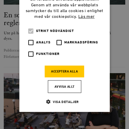
Genom att använda vår webbplats
samtycker du till alla cookies i enlighet
En soppa av ostron och statlig
med vår cookiepolicy.
Läs mer
reglering
STRIKT NÖDVÄNDIGT
Ute på havet blir det snabbt tydligt varför svenska ostron är så
dyra.
ANALYS
MARKNADSFÖRING
Publicerad
22 maj 2025
FUNKTIONER
Författare
Fredrik Kopsch
ACCEPTERA ALLA
AVVISA ALLT
VISA DETALJER
Strikt nödvändigt
Analys