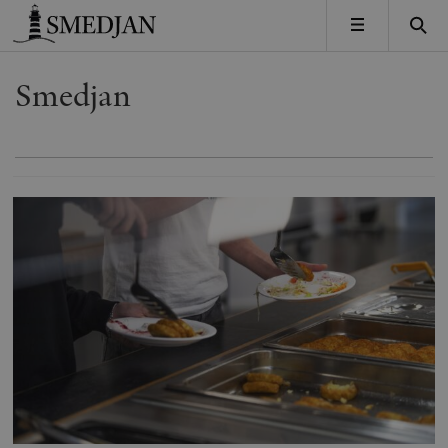
Timbro
MENY
Smedjan