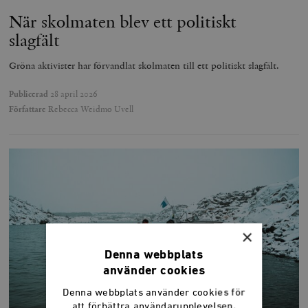
När skolmaten blev ett politiskt
slagfält
Gröna aktivister har förvandlat skolmaten till ett politiskt slagfält.
Publicerad
28 april 2026
Författare
Rebecca Weidmo Uvell
×
Denna webbplats
använder cookies
Denna webbplats använder cookies för
att förbättra användarupplevelsen.