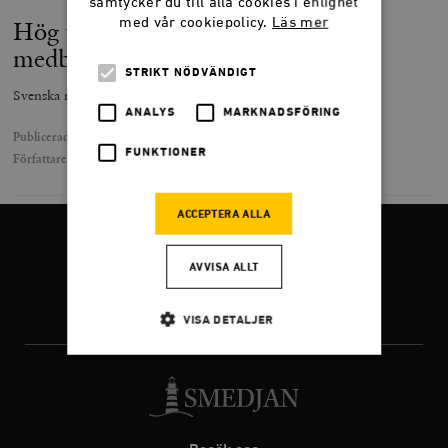
samtycker du till alla cookies i enlighet
med vår cookiepolicy.
Läs mer
Hög tid att normalisera vår
medborgarskapslag
STRIKT NÖDVÄNDIGT
Svenska medborgarskap har utfärdats alltför lättvindigt.
ANALYS
MARKNADSFÖRING
Publicerad
4 december 2024
FUNKTIONER
Författare
Fredrik Kärrholm
ACCEPTERA ALLA
FÖLJ OSS
AVVISA ALLT
VISA DETALJER
Facebook
Twitter
Instagram
Strikt nödvändigt
Analys
Marknadsföring
Funktioner