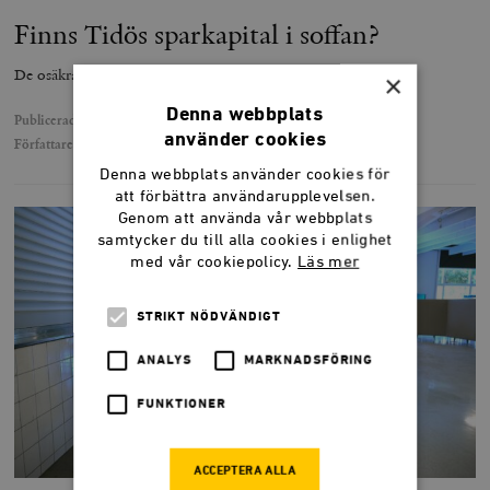
Finns Tidös sparkapital i soffan?
De osäkra väljarna tycks luta åt höger
×
Denna webbplats
Publicerad
28 april 2026
använder cookies
Författare
Henrik Dalgard
Denna webbplats använder cookies för
att förbättra användarupplevelsen.
Genom att använda vår webbplats
samtycker du till alla cookies i enlighet
med vår cookiepolicy.
Läs mer
STRIKT NÖDVÄNDIGT
ANALYS
MARKNADSFÖRING
FUNKTIONER
ACCEPTERA ALLA