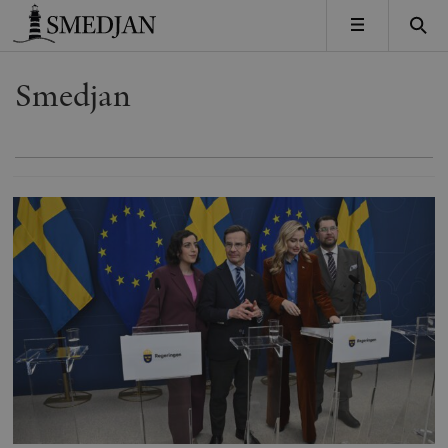
Timbro
MENY
Smedjan